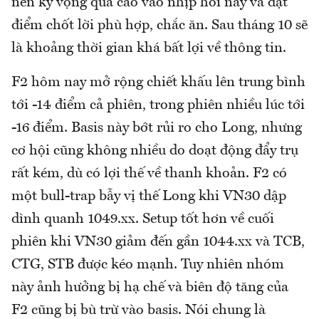
nên kỳ vọng quá cao vào nhịp hồi này và đặt
điểm chốt lời phù hợp, chắc ăn. Sau tháng 10 sẽ
là khoảng thời gian khá bất lợi về thông tin.
F2 hôm nay mở rộng chiết khấu lên trung bình
tới -14 điểm cả phiên, trong phiên nhiều lúc tới
-16 điểm. Basis này bớt rủi ro cho Long, nhưng
cơ hội cũng không nhiều do doạt động đẩy trụ
rất kém, dù có lợi thế về thanh khoản. F2 có
một bull-trap bẫy vị thế Long khi VN30 dập
dình quanh 1049.xx. Setup tốt hơn về cuối
phiên khi VN30 giảm đến gần 1044.xx và TCB,
CTG, STB được kéo mạnh. Tuy nhiên nhóm
này ảnh hưởng bị hạ chế và biên độ tăng của
F2 cũng bị bù trừ vào basis. Nói chung là