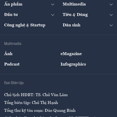
Kinh tế
Chuyển động
Ấn phẩm
Multimedia
Khung pháp lý
Start-up
Dự án
Công nghiệp
Chuyển động 24h
Đối thoại
The Guide
Video
Đầu tư
Tiêu & Dùng
Quản trị số
Cafe BĐS
Thị trường
Kinh doanh
Kết nối
Tạp chí kinh tế Việt Nam
eMagazine
Nhà đầu tư
Du lịch
Công nghệ & Startup
Dân sinh
Tư vấn
Nông sản
Doanh nhân
Tư vấn Tiêu & Dùng
Infographics
Hạ tầng
Sức khỏe
Khung pháp lý
Doanh nghiệp
Địa phương
Thị trường
Bảo hiểm
Multimedia
Sự kiện
Nhân lực
Ảnh
eMagazine
Đẹp +
An sinh
Podcast
Infographics
Giải trí
Y tế
Nhà
Ban Biên tập
Ẩm thực
Chủ tịch HĐBT: TS. Chử Văn Lâm
Tổng biên tập: Chử Thị Hạnh
Tổng thư ký tòa soạn: Đào Quang Bính