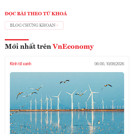
ĐỌC BÀI THEO TỪ KHOÁ
BLOG CHỨNG KHOÁN
Mới nhất trên
VnEconomy
Kinh tế xanh
06:00, 10/08/2026