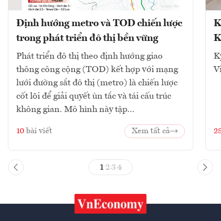
Định hướng metro và TOD chiến lược
K
trong phát triển đô thị bền vững
K
Phát triển đô thị theo định hướng giao
K
thông công cộng (TOD) kết hợp với mạng
V
lưới đường sắt đô thị (metro) là chiến lược
cốt lõi để giải quyết ùn tắc và tái cấu trúc
không gian. Mô hình này tập...
10
bài viết
Xem tất cả
2
1
2
3
4