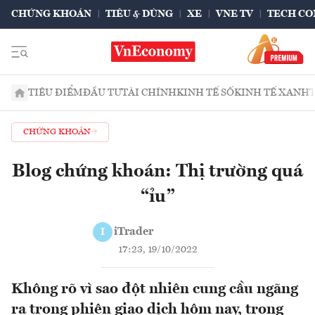
CHỨNG KHOÁN
TIÊU & DÙNG
XE
VNE TV
TECH CO
TIÊU ĐIỂM
ĐẦU TƯ
TÀI CHÍNH
KINH TẾ SỐ
KINH TẾ XANH
CHỨNG KHOÁN
Blog chứng khoán: Thị trường quá
“ỉu”
iTrader
I
17:23, 19/10/2022
Không rõ vì sao đột nhiên cung cầu ngãng
ra trong phiên giao dịch hôm nay, trong