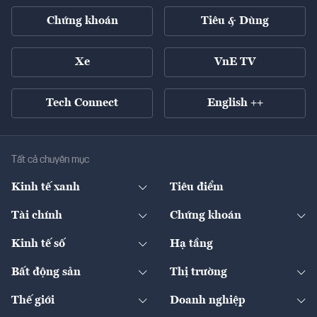
Chứng khoán
Tiêu & Dùng
Xe
VnE TV
Tech Connect
English ++
Tất cả chuyên mục
Kinh tế xanh
Tiêu điểm
Chuyển động xanh
Tài chính
Chứng khoán
Pháp lý
Ngân hàng
Doanh nghiệp niêm yết
Kinh tế số
Hạ tầng
Thương hiệu xanh
Thị trường vốn
Thị trường
Sản phẩm - Thị trường
Bất động sản
Thị trường
Diễn đàn
Thuế
Đầu tư
Tài sản số
Chính sách
Xuất nhập khẩu
Thế giới
Doanh nghiệp
Bảo hiểm
Quốc tế
Dịch vụ số
Thị trường
Khung pháp lý