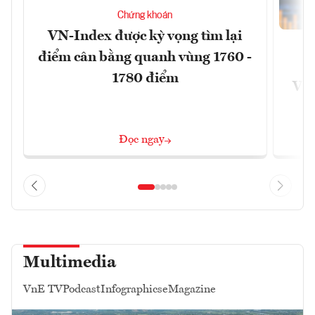
Chứng khoán
VN-Index được kỳ vọng tìm lại
điểm cân bằng quanh vùng 1760 -
G
1780 điểm
VN
Đọc ngay
Multimedia
VnE TV
Podcast
Infographics
eMagazine