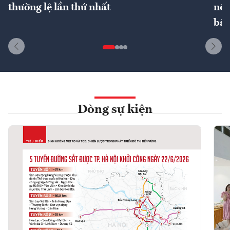
thường lệ lần thứ nhất
nôn
bất
Dòng sự kiện