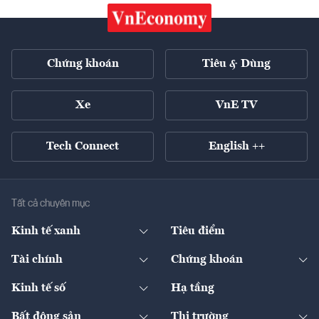
Chứng khoán
Tiêu & Dùng
Xe
VnE TV
Tech Connect
English ++
Tất cả chuyên mục
Kinh tế xanh
Tiêu điểm
Chuyển động xanh
Tài chính
Chứng khoán
Pháp lý
Ngân hàng
Doanh nghiệp niêm yết
Kinh tế số
Hạ tầng
Thương hiệu xanh
Thị trường vốn
Thị trường
Sản phẩm - Thị trường
Bất động sản
Thị trường