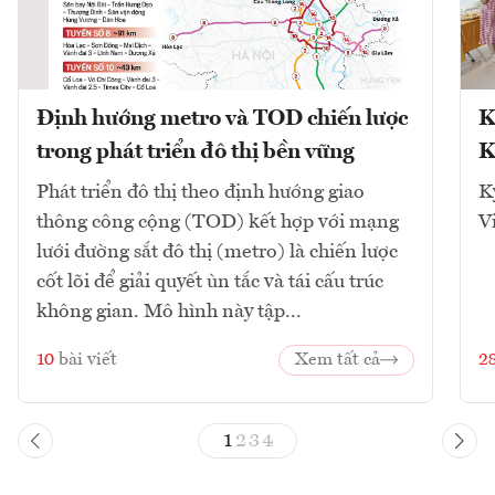
Định hướng metro và TOD chiến lược
K
trong phát triển đô thị bền vững
K
Phát triển đô thị theo định hướng giao
K
thông công cộng (TOD) kết hợp với mạng
V
lưới đường sắt đô thị (metro) là chiến lược
cốt lõi để giải quyết ùn tắc và tái cấu trúc
không gian. Mô hình này tập...
10
bài viết
Xem tất cả
2
1
2
3
4