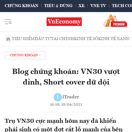
CHỨNG KHOÁN
TIÊU & DÙNG
XE
VNE TV
TECH CO
TIÊU ĐIỂM
ĐẦU TƯ
TÀI CHÍNH
KINH TẾ SỐ
KINH TẾ XANH
CHỨNG KHOÁN
Blog chứng khoán: VN30 vượt
đỉnh, Short cover dữ dội
iTrader
I
16:59, 19/04/2021
Trụ VN30 cực mạnh hôm nay đã khiến
phái sinh có một đợt cắt lỗ mạnh của bên