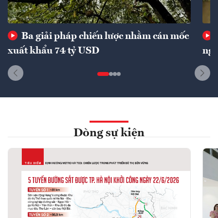
Ba giải pháp chiến lược nhằm cán mốc
xuất khẩu 74 tỷ USD
ngu
Dòng sự kiện