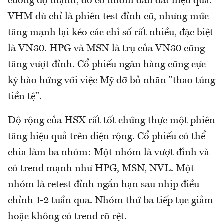
cường độ mạnh, do có nhóm dẫn dắt hiệu quả.
VHM dù chỉ là phiên test đỉnh cũ, nhưng mức
tăng mạnh lại kéo các chỉ số rất nhiều, đặc biệt
là VN30. HPG và MSN là trụ của VN30 cũng
tăng vượt đỉnh. Cổ phiếu ngân hàng cũng cực
kỳ hào hứng với việc Mỹ dỡ bỏ nhãn "thao túng
tiền tệ".
Độ rộng của HSX rất tốt chứng thực một phiên
tăng hiệu quả trên diện rộng. Cổ phiếu có thể
chia làm ba nhóm: Một nhóm là vượt đỉnh và
có trend mạnh như HPG, MSN, NVL. Một
nhóm là retest đỉnh ngắn hạn sau nhịp điều
chỉnh 1-2 tuần qua. Nhóm thứ ba tiếp tục giảm
hoặc không có trend rõ rệt.