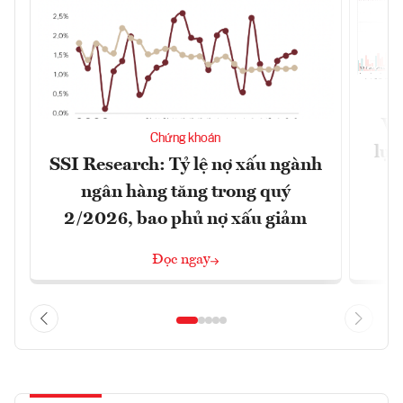
VN
Chứng khoán
lực
SSI Research: Tỷ lệ nợ xấu ngành
ngân hàng tăng trong quý
2/2026, bao phủ nợ xấu giảm
Đọc ngay