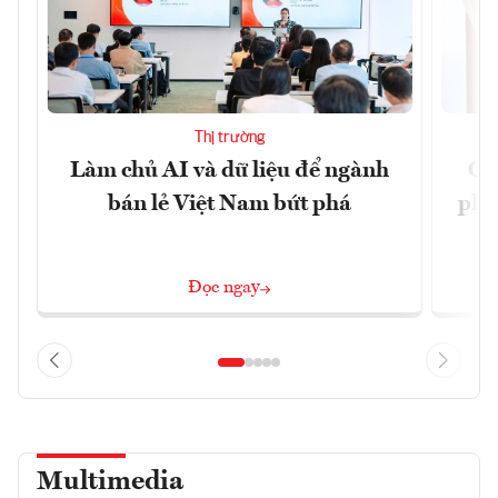
Thị trường
Làm chủ AI và dữ liệu để ngành
Ca
bán lẻ Việt Nam bứt phá
phá 
đ
Đọc ngay
Multimedia