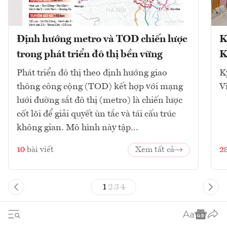
Định hướng metro và TOD chiến lược
K
trong phát triển đô thị bền vững
K
Phát triển đô thị theo định hướng giao
K
thông công cộng (TOD) kết hợp với mạng
V
lưới đường sắt đô thị (metro) là chiến lược
cốt lõi để giải quyết ùn tắc và tái cấu trúc
không gian. Mô hình này tập...
10
bài viết
Xem tất cả
2
1
2
3
4