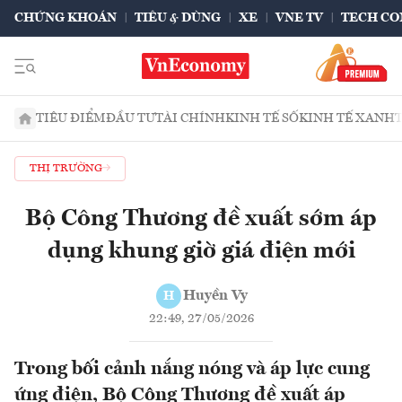
CHỨNG KHOÁN
TIÊU & DÙNG
XE
VNE TV
TECH CO
TIÊU ĐIỂM
ĐẦU TƯ
TÀI CHÍNH
KINH TẾ SỐ
KINH TẾ XANH
THỊ TRƯỜNG
Bộ Công Thương đề xuất sớm áp
dụng khung giờ giá điện mới
Huyền Vy
H
22:49, 27/05/2026
Trong bối cảnh nắng nóng và áp lực cung
ứng điện, Bộ Công Thương đề xuất áp