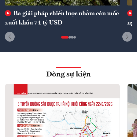
Ba giải pháp chiến lược nhằm cán mốc
xuất khẩu 74 tỷ USD
ngu
Dòng sự kiện