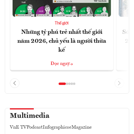
Thế giới
Những tỷ phú trẻ nhất thế giới
Số n
năm 2026, chủ yếu là người thừa
26%
kế
Đọc ngay
Multimedia
VnE TV
Podcast
Infographics
eMagazine