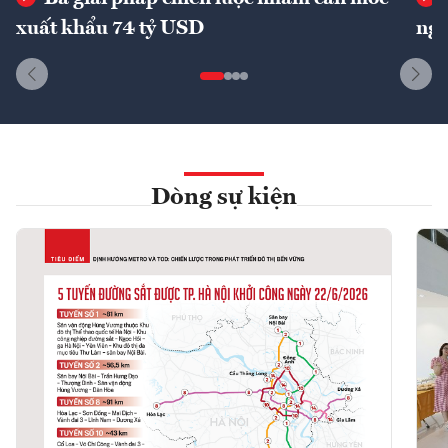
xuất khẩu 74 tỷ USD
ngu
Dòng sự kiện