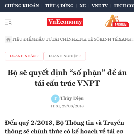
CHỨNG KHOÁN
TIÊU & DÙNG
XE
VNE TV
TECH CO
TIÊU ĐIỂM
ĐẦU TƯ
TÀI CHÍNH
KINH TẾ SỐ
KINH TẾ XANH
DOANH NHÂN
DOANH NGHIỆP
Bộ sẽ quyết định “số phận” đề án
tái cấu trúc VNPT
Thủy Diệu
T
11:31, 29/03/2013
Đến quý 2/2013, Bộ Thông tin và Truyền
thông sẽ chính thức có kế hoạch về tái cơ