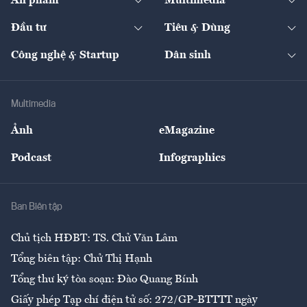
Ấn phẩm
Multimedia
Khung pháp lý
Start-up
Dự án
Công nghiệp
Chuyển động 24h
Đối thoại
The Guide
Video
Đầu tư
Tiêu & Dùng
Quản trị số
Cafe BĐS
Thị trường
Kinh doanh
Kết nối
Tạp chí kinh tế Việt Nam
eMagazine
Nhà đầu tư
Du lịch
Công nghệ & Startup
Dân sinh
Tư vấn
Nông sản
Doanh nhân
Tư vấn Tiêu & Dùng
Infographics
Hạ tầng
Sức khỏe
Khung pháp lý
Doanh nghiệp
Địa phương
Thị trường
Bảo hiểm
Multimedia
Sự kiện
Nhân lực
Ảnh
eMagazine
Đẹp +
An sinh
Podcast
Infographics
Giải trí
Y tế
Nhà
Ban Biên tập
Ẩm thực
Chủ tịch HĐBT: TS. Chử Văn Lâm
Tổng biên tập: Chử Thị Hạnh
Tổng thư ký tòa soạn: Đào Quang Bính
Giấy phép Tạp chí điện tử số: 272/GP-BTTTT ngày