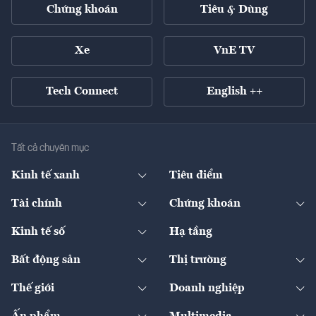
Chứng khoán
Tiêu & Dùng
Xe
VnE TV
Tech Connect
English ++
Tất cả chuyên mục
Kinh tế xanh
Tiêu điểm
Chuyển động xanh
Tài chính
Chứng khoán
Pháp lý
Ngân hàng
Doanh nghiệp niêm yết
Kinh tế số
Hạ tầng
Thương hiệu xanh
Thị trường vốn
Thị trường
Sản phẩm - Thị trường
Bất động sản
Thị trường
Diễn đàn
Thuế
Đầu tư
Tài sản số
Chính sách
Xuất nhập khẩu
Thế giới
Doanh nghiệp
Bảo hiểm
Quốc tế
Dịch vụ số
Thị trường
Khung pháp lý
Kinh tế
Chuyển động