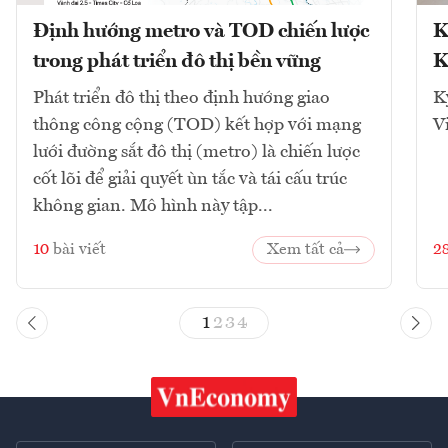
Định hướng metro và TOD chiến lược
K
trong phát triển đô thị bền vững
K
Phát triển đô thị theo định hướng giao
K
thông công cộng (TOD) kết hợp với mạng
V
lưới đường sắt đô thị (metro) là chiến lược
cốt lõi để giải quyết ùn tắc và tái cấu trúc
không gian. Mô hình này tập...
10
bài viết
Xem tất cả
2
1
2
3
4