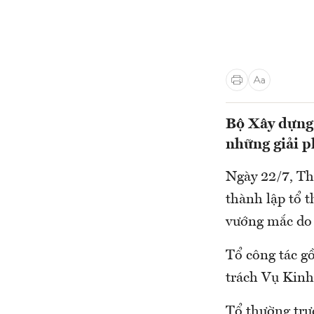
Bộ Xây dựng 
những giải p
Ngày 22/7, Th
thành lập tổ t
vướng mắc do b
Tổ công tác g
trách Vụ Kinh
Tổ thường trực