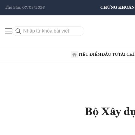
Thứ Sáu, 07/08/2026
CHỨNG KHOÁN
TIÊU ĐIỂM
ĐẦU TƯ
TÀI CH
Bộ Xây dự