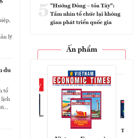
g
5
"Hướng Đông – tỏa Tây":
Tầm nhìn tổ chức lại không
iệp,
gian phát triển quốc gia
ản lý
Ấn phẩm
n du
h tổ
 lịch
6...
Tạp chí
Askonomy