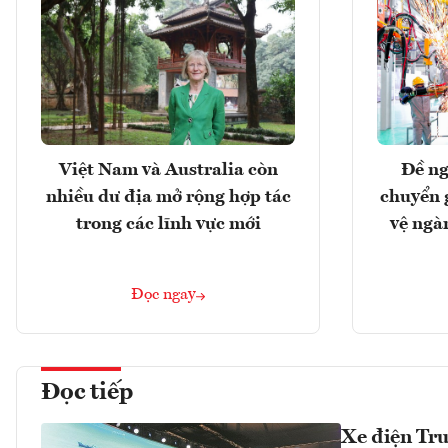
Việt Nam và Australia còn
Đề ng
nhiều dư địa mở rộng hợp tác
chuyển 
trong các lĩnh vực mới
vệ ngà
Đọc ngay
Đọc tiếp
Xe điện Tru