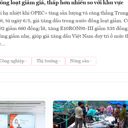
ng loạt giảm giá, thấp hơn nhiều so với khu vực
ới hạ nhiệt khi OPEC+ tăng sản lượng và căng thẳng Trun
, từ ngày 6/8, giá xăng dầu trong nước đồng loạt giảm. C
 giảm 660 đồng/lít, xăng E10RON95-III giảm 535 đồng/
cũng giảm nhẹ, giúp giá xăng dầu Việt Nam duy trì ở mức 
ực…
Công nghiệp
Thị trường
Nông sản