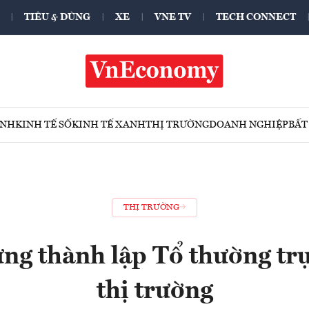
TIÊU & DÙNG
XE
VNE TV
TECH CONNECT
ÍNH
KINH TẾ SỐ
KINH TẾ XANH
THỊ TRƯỜNG
DOANH NGHIỆP
BẤT
THỊ TRƯỜNG
ng thành lập Tổ thường trự
thị trường