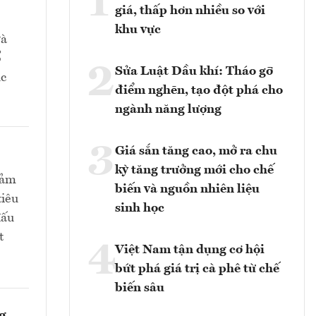
1
giá, thấp hơn nhiều so với
khu vực
và
ổ
2
Sửa Luật Dầu khí: Tháo gỡ
ục
điểm nghẽn, tạo đột phá cho
ngành năng lượng
3
Giá sắn tăng cao, mở ra chu
kỳ tăng trưởng mới cho chế
iảm
biến và nguồn nhiên liệu
tiêu
sinh học
đấu
t
4
Việt Nam tận dụng cơ hội
bứt phá giá trị cà phê từ chế
biến sâu