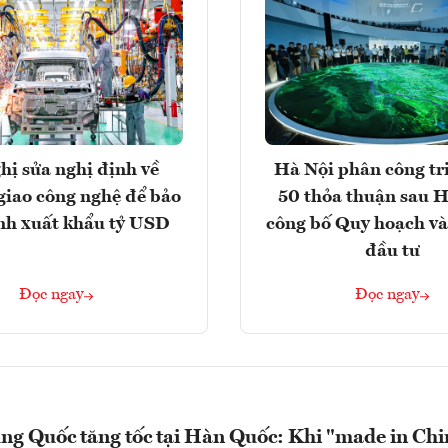
hị sửa nghị định về
Hà Nội phân công tr
giao công nghệ để bảo
50 thỏa thuận sau H
nh xuất khẩu tỷ USD
công bố Quy hoạch và
đầu tư
Đọc ngay
Đọc ngay
ng Quốc tăng tốc tại Hàn Quốc: Khi "made in Chi