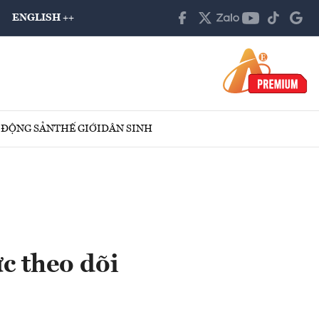
ENGLISH ++
 ĐỘNG SẢN
THẾ GIỚI
DÂN SINH
c theo dõi