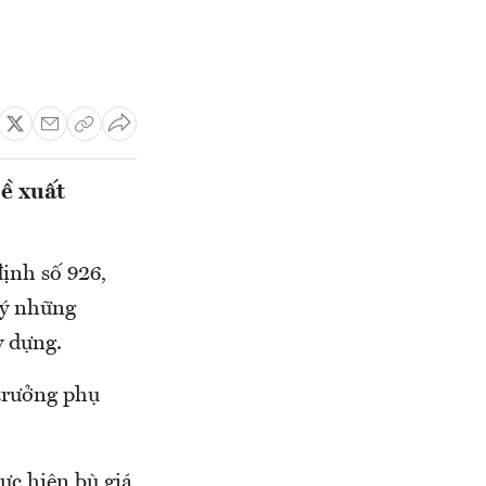
đề xuất
ịnh số 926,
 lý những
y dựng.
trưởng phụ
ực hiện bù giá