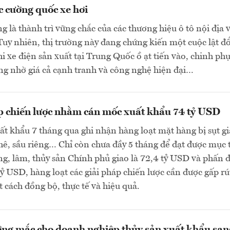
c cường quốc xe hơi
 là thành trì vững chắc của các thương hiệu ô tô nội địa 
uy nhiên, thị trường này đang chứng kiến một cuộc lật đ
 xe điện sản xuất tại Trung Quốc ồ ạt tiến vào, chinh ph
ng nhờ giá cả cạnh tranh và công nghệ hiện đại…
p chiến lược nhằm cán mốc xuất khẩu 74 tỷ USD
ất khẩu 7 tháng qua ghi nhận hàng loạt mặt hàng bị sụt g
hê, sầu riêng… Chỉ còn chưa đầy 5 tháng để đạt được mục 
g, lâm, thủy sản Chính phủ giao là 72,4 tỷ USD và phấn 
ỷ USD, hàng loạt các giải pháp chiến lược cần được gấp rú
t cách đồng bộ, thực tế và hiệu quả.