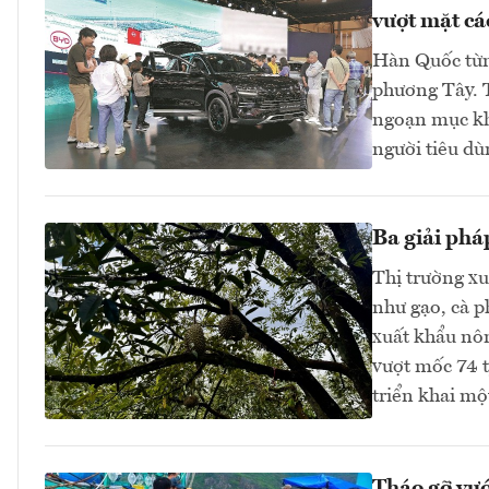
vượt mặt cá
Hàn Quốc từng
phương Tây. T
ngoạn mục khi
người tiêu dù
Ba giải phá
Thị trường xu
như gạo, cà p
xuất khẩu nôn
vượt mốc 74 t
triển khai mộ