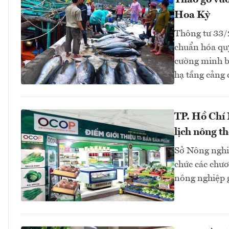
Tháo gỡ vướ
Hoa Kỳ
Thông tư 33
chuẩn hóa quy
cường minh bạ
hạ tầng cảng
TP. Hồ Chí
lịch nông t
Sở Nông nghi
chức các chươn
nông nghiệp 