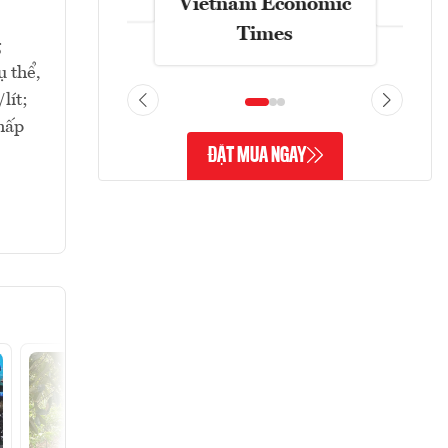
Vietnam Economic
Times
g
ụ thể,
lít;
thấp
ĐẶT MUA NGAY