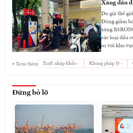
Xăng dầu đồ
Do giá thế gi
Đông giảm bớt
xăng E5RON92
các loại dầu 
so với khu v
Xuất nhập khẩu
Khung pháp lý
Xem thêm
Đừng bỏ lỡ