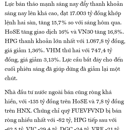
Lực bán tháo mạnh sáng nay đẩy thanh khoản
sáng nay lên khá cao, đạt 17.003 tỷ đồng khớp
lệnh hai sàn, tăng 15,7% so với sáng hôm qua.
HoSE tăng giao dịch 16% và VN30 tăng 16,8%.
HPG thanh khoản lớn nhất với 1.087,8 tỷ đồng,
giá giảm 1,36%. VHM thứ hai với 747,4 tỷ
đồng, giá giảm 3,13%. Lực cầu bắt đáy cho đến
cuối phiên sáng đã giúp dừng đà giảm lại một
chút.
Nhà đầu tư nước ngoài bán cũng ròng khá
hiền, với -135 tỷ đồng trên HoSE và 7,8 tỷ đồng
trên HNX. Chứng chỉ quỹ FUEVFVND bị bán
ròng nhiều nhất với -82 tỷ, HPG tiếp sau với
-62,5 tỷ, VIC -29,4 tỷ, DGC -24 tỷ, VRE -21 tỷ.