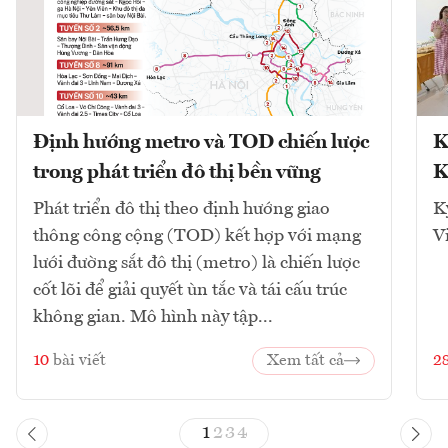
Định hướng metro và TOD chiến lược
K
trong phát triển đô thị bền vững
K
Phát triển đô thị theo định hướng giao
K
thông công cộng (TOD) kết hợp với mạng
V
lưới đường sắt đô thị (metro) là chiến lược
cốt lõi để giải quyết ùn tắc và tái cấu trúc
không gian. Mô hình này tập...
10
bài viết
Xem tất cả
2
1
2
3
4