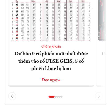
Chứng khoán
Dự báo 9 cổ phiếu mới nhất được
Có t
thêm vào rổ FTSE GEIS, 5 cổ
phiếu khác bị loại
Đọc ngay