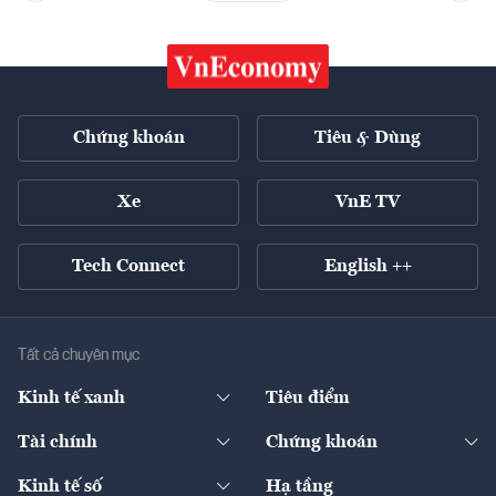
Chứng khoán
Tiêu & Dùng
Xe
VnE TV
Tech Connect
English ++
Tất cả chuyên mục
Kinh tế xanh
Tiêu điểm
Chuyển động xanh
Tài chính
Chứng khoán
Pháp lý
Ngân hàng
Doanh nghiệp niêm yết
Kinh tế số
Hạ tầng