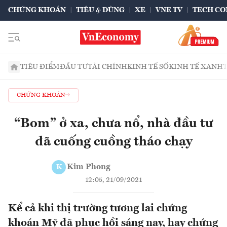
CHỨNG KHOÁN
TIÊU & DÙNG
XE
VNE TV
TECH CO
TIÊU ĐIỂM
ĐẦU TƯ
TÀI CHÍNH
KINH TẾ SỐ
KINH TẾ XANH
CHỨNG KHOÁN
“Bom” ở xa, chưa nổ, nhà đầu tư
đã cuống cuồng tháo chạy
Kim Phong
K
12:05, 21/09/2021
Kể cả khi thị trường tương lai chứng
khoán Mỹ đã phục hồi sáng nay, hay chứng