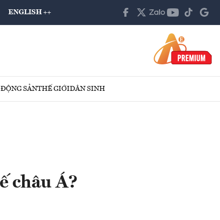
ENGLISH ++
 ĐỘNG SẢN
THẾ GIỚI
DÂN SINH
tế châu Á?