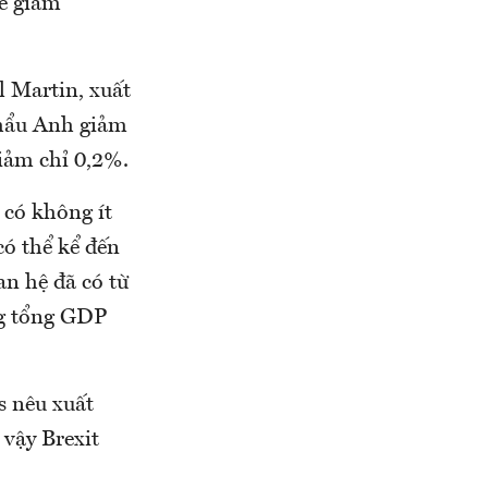
sẽ giảm
l Martin, xuất
khẩu Anh giảm
iảm chỉ 0,2%.
 có không ít
có thể kể đến
n hệ đã có từ
ng tổng GDP
s nêu xuất
vậy Brexit