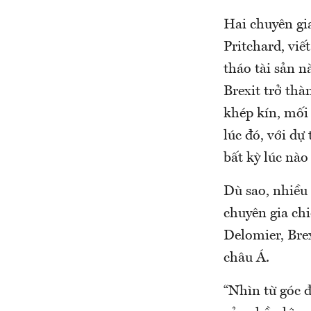
Hai chuyên gi
Pritchard, viế
tháo tài sản n
Brexit trở thà
khép kín, mối 
lúc đó, với dự
bất kỳ lúc nà
Dù sao, nhiều
chuyên gia chi
Delomier, Brex
châu Á.
“Nhìn từ góc 