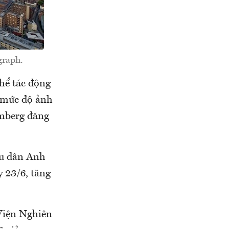
graph.
hể tác động
, mức độ ảnh
omberg đăng
ếu dân Anh
y 23/6, tăng
.
 Viện Nghiên