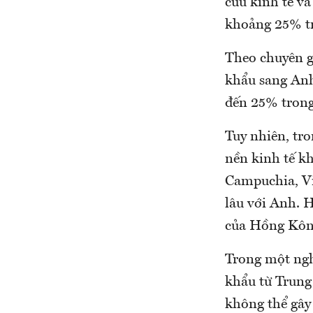
cứu kinh tế v
khoảng 25% tr
Theo chuyên g
khẩu sang Anh
đến 25% trong
Tuy nhiên, tro
nền kinh tế kh
Campuchia, Vi
lâu với Anh. 
của Hồng Kôn
Trong một ngh
khẩu từ Trung
không thể gây