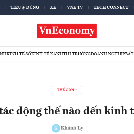
TIÊU & DÙNG
XE
VNE TV
TECH CONNECT
ÍNH
KINH TẾ SỐ
KINH TẾ XANH
THỊ TRƯỜNG
DOANH NGHIỆP
BẤT
THẾ GIỚI
 tác động thế nào đến kinh 
Khánh Ly
K