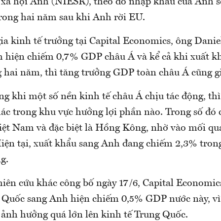
à xã hội Anh (NIESR), theo đó nhập khẩu của Anh 
ong hai năm sau khi Anh rời EU.
ia kinh tế trưởng tại Capital Economics, ông Danie
 hiện chiếm 0,7% GDP châu Á và kể cả khi xuất 
 hai năm, thì tăng trưởng GDP toàn châu Á cũng g
ng khi một số nền kinh tế châu Á chịu tác động, thì
ác trong khu vực hưởng lợi phần nào. Trong số đó 
ệt Nam và đặc biệt là Hồng Kông, nhờ vào mối qua
Hiện tại, xuất khẩu sang Anh đang chiếm 2,3% tro
g.
iên cứu khác công bố ngày 17/6, Capital Economic
 Quốc sang Anh hiện chiếm 0,5% GDP nước này, vì 
 ảnh hưởng quá lớn lên kinh tế Trung Quốc.