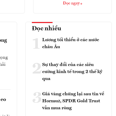
Đọc ngay
Đọc nhiều
1
Lương tối thiểu ở các nước
ong
châu Âu
rọng
2
hải
Sự thay đổi của các siêu
cường kinh tế trong 2 thế kỷ
qua
3
Giá vàng chững lại sau tin về
 eo
Hormuz, SPDR Gold Trust
vẫn mua ròng