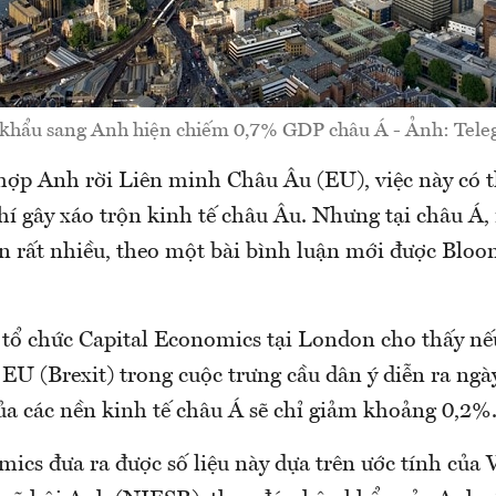
khẩu sang Anh hiện chiếm 0,7% GDP châu Á - Ảnh: Tele
hợp Anh rời Liên minh Châu Âu (EU), việc này có t
í gây xáo trộn kinh tế châu Âu. Nhưng tại châu Á
ơn rất nhiều, theo một bài bình luận mới được Blo
 tổ chức Capital Economics tại London cho thấy n
 EU (Brexit) trong cuộc trưng cầu dân ý diễn ra ngà
a các nền kinh tế châu Á sẽ chỉ giảm khoảng 0,2%
mics đưa ra được số liệu này dựa trên ước tính của