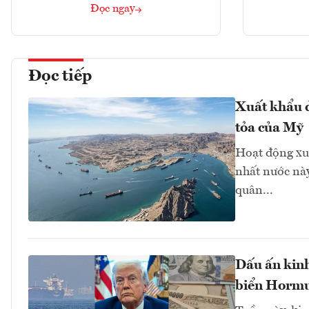
Đọc ngay
Đọc tiếp
Xuất khẩu d
tỏa của Mỹ
Hoạt động xu
nhất nước này
quân...
Dấu ấn kinh
biển Hormuz