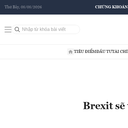
Thứ Bảy, 08/08/2026
CHỨNG KHOÁN
TIÊU ĐIỂM
ĐẦU TƯ
TÀI CH
Brexit sẽ