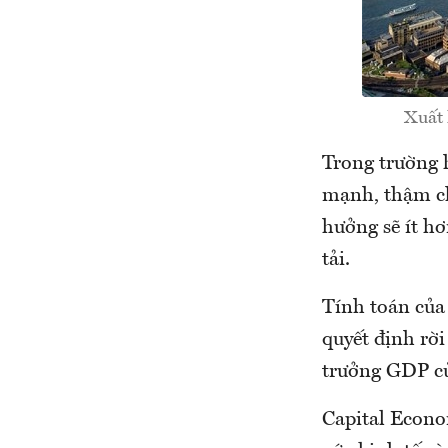
Xuất 
Trong trường 
mạnh, thậm ch
hưởng sẽ ít h
tải.
Tính toán của
quyết định rời
trưởng GDP củ
Capital Econo