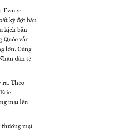
n Evans-
bất kỳ đợt bán
ếu kịch bản
ng Quốc vẫn
ng lớn. Cùng
 Nhân dân tệ
 ra. Theo
 Eric
ơng mại lên
g thương mại