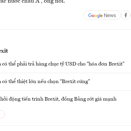
ác nước châu Á”, ông nói.
xit
có thể phải trả hàng chục tỷ USD cho “hóa đơn Brexit”
có thể thiệt lớn nếu chọn “Brexit cứng”
hởi động tiến trình Brexit, đồng Bảng rớt giá mạnh