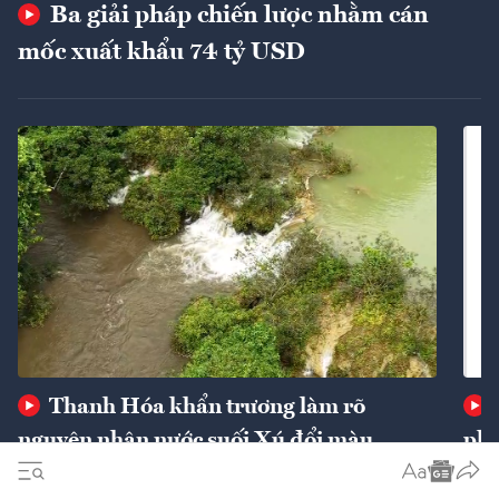
Ba giải pháp chiến lược nhằm cán
mốc xuất khẩu 74 tỷ USD
Thanh Hóa khẩn trương làm rõ
nguyên nhân nước suối Xú đổi màu
phí