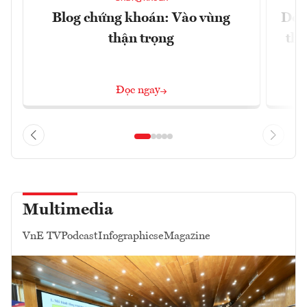
Blog chứng khoán: Vào vùng
Dòn
thận trọng
thị
Đọc ngay
Multimedia
VnE TV
Podcast
Infographics
eMagazine