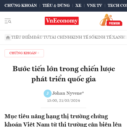
CHỨNG KHOÁN
TIÊU & DÙNG
XE
VNE TV
TECH CO
TIÊU ĐIỂM
ĐẦU TƯ
TÀI CHÍNH
KINH TẾ SỐ
KINH TẾ XANH
CHỨNG KHOÁN
Bước tiến lớn trong chiến lược
phát triển quốc gia
Johan Nyvene*
J
13:00, 21/03/2024
Mục tiêu nâng hạng thị trường chứng
khoán Việt Nam từ thị trường cận biên lên