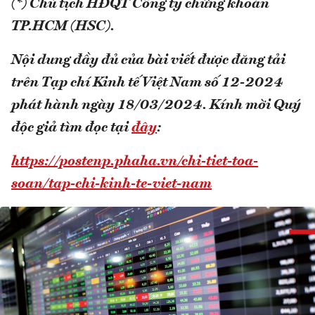
(*) Chủ tịch HĐQT Công ty chứng khoán
TP.HCM (HSC).
Nội dung đầy đủ của bài viết được đăng tải
trên Tạp chí Kinh tế Việt Nam số 12-2024
phát hành ngày 18/03/2024. Kính mời Quý
độc giả tìm đọc tại
đây
:
https://postenp.phaha.vn/chi-tiet-toa-
soan/tap-chi-kinh-te-viet-nam