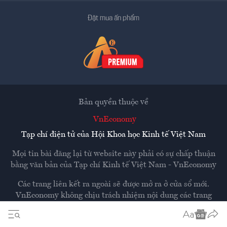
Đặt mua ấn phẩm
Bản quyền thuộc về
VnEconomy
Tạp chí điện tử của Hội Khoa học Kinh tế Việt Nam
Mọi tin bài đăng lại từ website này phải có sự chấp thuận
bằng văn bản của
Tạp chí Kinh tế Việt Nam - VnEconomy
Các trang liên kết ra ngoài sẽ được mở ra ở cửa sổ mới.
VnEconomy không chịu trách nhiệm nội dung các trang
ngoài.