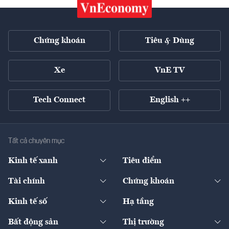
Chứng khoán
Tiêu & Dùng
Xe
VnE TV
Tech Connect
English ++
Tất cả chuyên mục
Kinh tế xanh
Tiêu điểm
Chuyển động xanh
Tài chính
Chứng khoán
Pháp lý
Ngân hàng
Doanh nghiệp niêm yết
Kinh tế số
Hạ tầng
Thương hiệu xanh
Thị trường vốn
Thị trường
Sản phẩm - Thị trường
Bất động sản
Thị trường
Diễn đàn