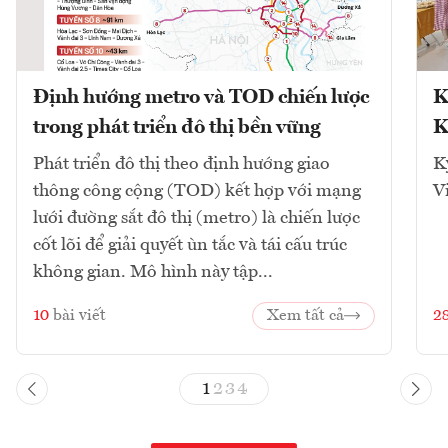
Định hướng metro và TOD chiến lược
K
trong phát triển đô thị bền vững
K
Phát triển đô thị theo định hướng giao
K
thông công cộng (TOD) kết hợp với mạng
V
lưới đường sắt đô thị (metro) là chiến lược
cốt lõi để giải quyết ùn tắc và tái cấu trúc
không gian. Mô hình này tập...
10
bài viết
Xem tất cả
2
1
2
3
4