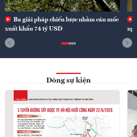
Ba giải pháp chiến lược nhằm cán mốc
xuất khẩu 74 tỷ USD
ngu
Dòng sự kiện