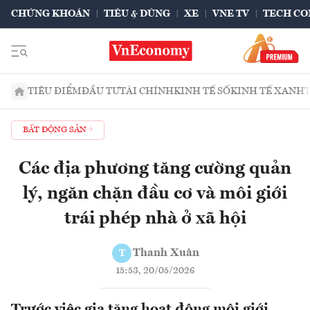
CHỨNG KHOÁN
TIÊU & DÙNG
XE
VNE TV
TECH CO
TIÊU ĐIỂM
ĐẦU TƯ
TÀI CHÍNH
KINH TẾ SỐ
KINH TẾ XANH
BẤT ĐỘNG SẢN
Các địa phương tăng cường quản
lý, ngăn chặn đầu cơ và môi giới
trái phép nhà ở xã hội
Thanh Xuân
T
15:53, 20/05/2026
Trước việc gia tăng hoạt động môi giới,