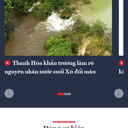
Thanh Hóa khẩn trương làm rõ
nguyên nhân nước suối Xú đổi màu
kin