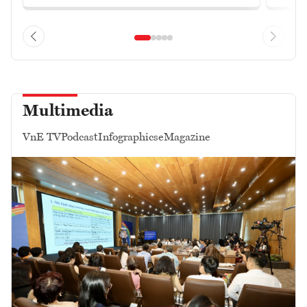
Multimedia
VnE TV
Podcast
Infographics
eMagazine