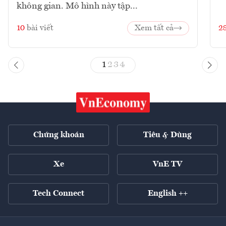
không gian. Mô hình này tập...
10
bài viết
Xem tất cả
2
1
2
3
4
Chứng khoán
Tiêu & Dùng
Xe
VnE TV
Tech Connect
English ++