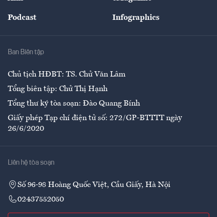
Đẹp +
An sinh
Podcast
Infographics
Giải trí
Y tế
Nhà
Ban Biên tập
Ẩm thực
Chủ tịch HĐBT: TS. Chử Văn Lâm
Tổng biên tập: Chử Thị Hạnh
Tổng thư ký tòa soạn: Đào Quang Bính
Giấy phép Tạp chí điện tử số: 272/GP-BTTTT ngày
26/6/2020
Liên hệ tòa soạn
Số 96-98 Hoàng Quốc Việt, Cầu Giấy, Hà Nội
02437552050