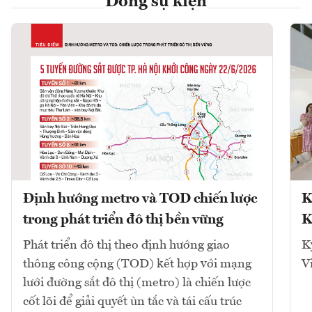
Dòng sự kiện
Định hướng metro và TOD chiến lược
K
trong phát triển đô thị bền vững
K
Phát triển đô thị theo định hướng giao
K
thông công cộng (TOD) kết hợp với mạng
V
lưới đường sắt đô thị (metro) là chiến lược
cốt lõi để giải quyết ùn tắc và tái cấu trúc