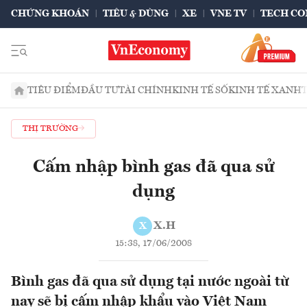
CHỨNG KHOÁN
TIÊU & DÙNG
XE
VNE TV
TECH CO
TIÊU ĐIỂM
ĐẦU TƯ
TÀI CHÍNH
KINH TẾ SỐ
KINH TẾ XANH
THỊ TRƯỜNG
Cấm nhập bình gas đã qua sử
dụng
X.H
X
15:38, 17/06/2008
Bình gas đã qua sử dụng tại nước ngoài từ
nay sẽ bị cấm nhập khẩu vào Việt Nam