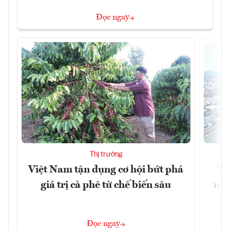
Đọc ngay
Thị trường
Việt Nam tận dụng cơ hội bứt phá
"H
giá trị cà phê từ chế biến sâu
nhì
Đọc ngay