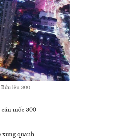
 Bửu lên 300
m cán mốc 300
ực xung quanh