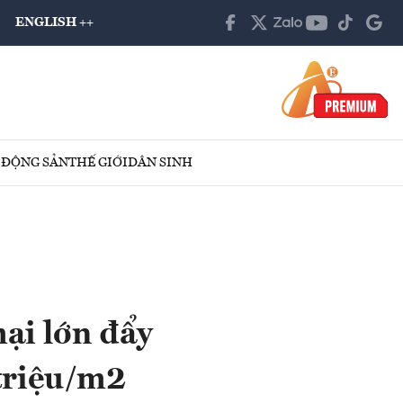
ENGLISH ++
 ĐỘNG SẢN
THẾ GIỚI
DÂN SINH
ại lớn đẩy
triệu/m2