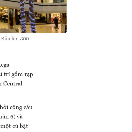
 Bửu lên 300
mega
i trí gồm rạp
m Central
khởi công cầu
ận 6) và
 một cú bật