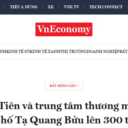
TIÊU & DÙNG
XE
VNE TV
TECH CONNECT
ÍNH
KINH TẾ SỐ
KINH TẾ XANH
THỊ TRƯỜNG
DOANH NGHIỆP
BẤT
BẤT ĐỘNG SẢN
Tiên và trung tâm thương m
 phố Tạ Quang Bửu lên 300 