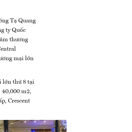
đường Tạ Quang
ng ty Quốc
 tâm thương
entral
hương mại lớn
lớn thứ 8 tại
n 40,000 m2,
ấp, Crescent