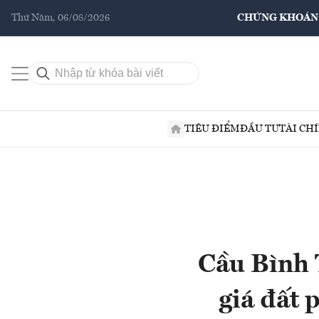
Thứ Năm, 06/08/2026
CHỨNG KHOÁN
TIÊU ĐIỂM
ĐẦU TƯ
TÀI CH
Cầu Bình 
giá đất