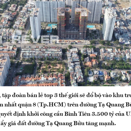
 tập đoàn bán lẻ top 3 thế giới sẽ đổ bộ vào khu t
ớn nhất quận 8 (Tp.HCM) trên đường Tạ Quang Bử
quyết định khởi công cầu Bình Tiên 3.500 tỷ của
y giá đất đường Tạ Quang Bửu tăng mạnh.