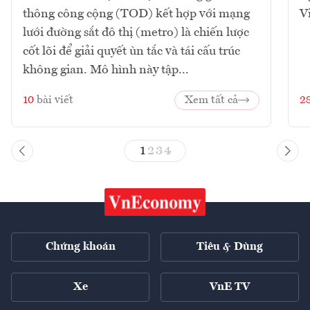
thông công cộng (TOD) kết hợp với mạng
V
lưới đường sắt đô thị (metro) là chiến lược
cốt lõi để giải quyết ùn tắc và tái cấu trúc
không gian. Mô hình này tập...
10
bài viết
Xem tất cả
2
1
2
3
4
Chứng khoán
Tiêu & Dùng
Xe
VnE TV