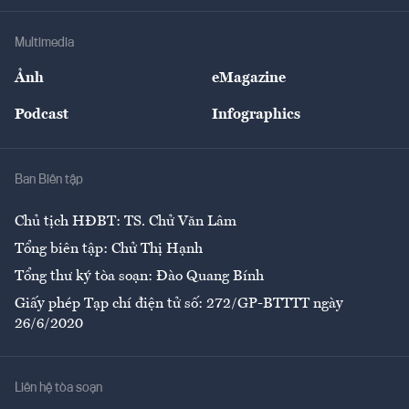
Khung pháp lý
Doanh nghiệp
Địa phương
Thị trường
Bảo hiểm
Multimedia
Sự kiện
Nhân lực
Ảnh
eMagazine
Đẹp +
An sinh
Podcast
Infographics
Giải trí
Y tế
Nhà
Ban Biên tập
Ẩm thực
Chủ tịch HĐBT: TS. Chử Văn Lâm
Tổng biên tập: Chử Thị Hạnh
Tổng thư ký tòa soạn: Đào Quang Bính
Giấy phép Tạp chí điện tử số: 272/GP-BTTTT ngày
26/6/2020
Liên hệ tòa soạn