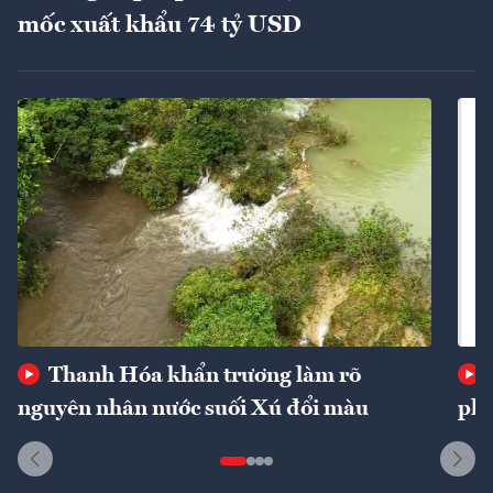
mốc xuất khẩu 74 tỷ USD
Thanh Hóa khẩn trương làm rõ
nguyên nhân nước suối Xú đổi màu
phí