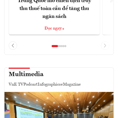
Trung Quốc mở chiến dịch truy
Mỹ 
thu thuế toàn cầu để tăng thu
ngân sách
Đọc ngay
Multimedia
VnE TV
Podcast
Infographics
eMagazine