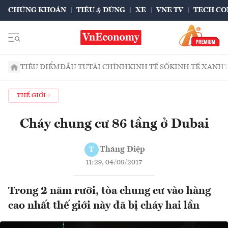
CHỨNG KHOÁN
TIÊU & DÙNG
XE
VNE TV
TECH CO
TIÊU ĐIỂM
ĐẦU TƯ
TÀI CHÍNH
KINH TẾ SỐ
KINH TẾ XANH
THẾ GIỚI
Cháy chung cư 86 tầng ở Dubai
Thăng Điệp
T
11:29, 04/08/2017
Trong 2 năm rưỡi, tòa chung cư vào hàng
cao nhất thế giới này đã bị cháy hai lần