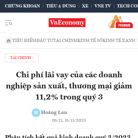
CHỨNG KHOÁN
TIÊU & DÙNG
XE
VNE TV
TECH CO
TIÊU ĐIỂM
ĐẦU TƯ
TÀI CHÍNH
KINH TẾ SỐ
KINH TẾ XANH
TÀI CHÍNH
Chi phí lãi vay của các doanh
nghiệp sản xuất, thương mại giảm
11,2% trong quý 3
Hoàng Lan
H
08:21, 15/11/2023
Phân tích kết quả kinh doanh quý 3/2023