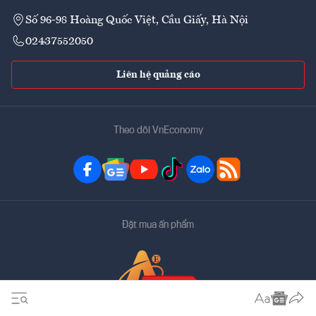
Số 96-98 Hoàng Quốc Việt, Cầu Giấy, Hà Nội
02437552050
Liên hệ quảng cáo
Theo dõi VnEconomy
Đặt mua ấn phẩm