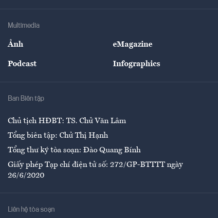
Hạ tầng
Sức khỏe
Khung pháp lý
Doanh nghiệp
Địa phương
Thị trường
Bảo hiểm
Multimedia
Sự kiện
Nhân lực
Ảnh
eMagazine
Đẹp +
An sinh
Podcast
Infographics
Giải trí
Y tế
Nhà
Ban Biên tập
Ẩm thực
Chủ tịch HĐBT: TS. Chử Văn Lâm
Tổng biên tập: Chử Thị Hạnh
Tổng thư ký tòa soạn: Đào Quang Bính
Giấy phép Tạp chí điện tử số: 272/GP-BTTTT ngày
26/6/2020
Liên hệ tòa soạn