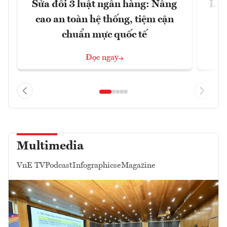
Sửa đổi 3 luật ngân hàng: Nâng
Lãi
cao an toàn hệ thống, tiệm cận
chuẩn mực quốc tế
Đọc ngay
Multimedia
VnE TV
Podcast
Infographics
eMagazine