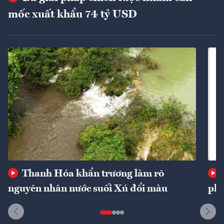
mốc xuất khẩu 74 tỷ USD
Thanh Hóa khẩn trương làm rõ
nguyên nhân nước suối Xú đổi màu
phí