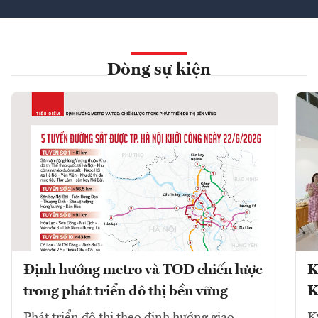
Dòng sự kiện
Định hướng metro và TOD chiến lược
K
trong phát triển đô thị bền vững
K
Phát triển đô thị theo định hướng giao
K