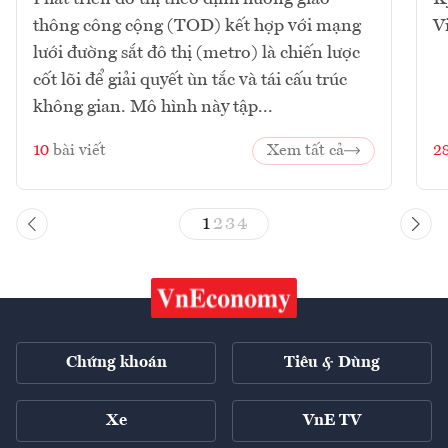
thông công cộng (TOD) kết hợp với mạng
V
lưới đường sắt đô thị (metro) là chiến lược
cốt lõi để giải quyết ùn tắc và tái cấu trúc
không gian. Mô hình này tập...
10
bài viết
Xem tất cả
2
1
2
3
4
Chứng khoán
Tiêu & Dùng
Xe
VnE TV