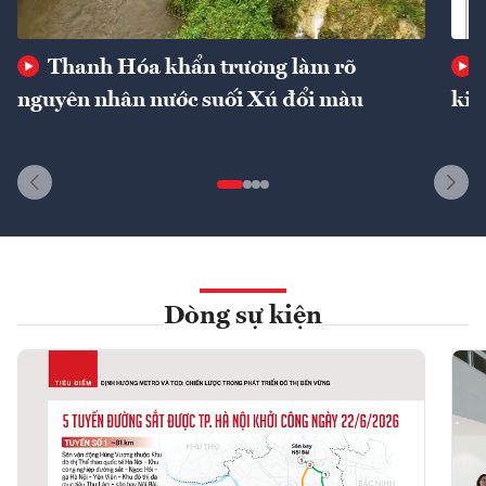
Thanh Hóa khẩn trương làm rõ
nguyên nhân nước suối Xú đổi màu
kin
Dòng sự kiện