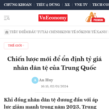
CHỨNG KHOÁN
TIÊU & DÙNG
XE
VNE TV
TECH CO
TIÊU ĐIỂM
ĐẦU TƯ
TÀI CHÍNH
KINH TẾ SỐ
KINH TẾ XANH
THẾ GIỚI
Chiến lược mới để ổn định tỷ giá
nhân dân tệ của Trung Quốc
An Huy
A
16:18, 02/01/2024
Khi đồng nhân dân tệ đương đầu với áp
lực giảm mạnh trong năm 2023, Trung