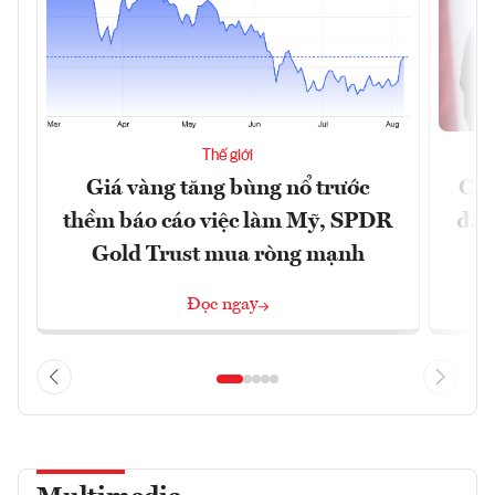
Thế giới
Giá vàng tăng bùng nổ trước
Chí
thềm báo cáo việc làm Mỹ, SPDR
đã 
Gold Trust mua ròng mạnh
Đọc ngay