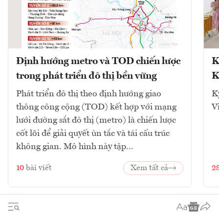
Định hướng metro và TOD chiến lược
K
trong phát triển đô thị bền vững
K
Phát triển đô thị theo định hướng giao
K
thông công cộng (TOD) kết hợp với mạng
V
lưới đường sắt đô thị (metro) là chiến lược
cốt lõi để giải quyết ùn tắc và tái cấu trúc
không gian. Mô hình này tập...
10
bài viết
Xem tất cả
2
1
2
3
4