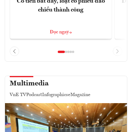
Có tiền bắt đáy, loạt cổ phiếu đảo
Dự 
chiều thành công
t
Đọc ngay
Multimedia
VnE TV
Podcast
Infographics
eMagazine