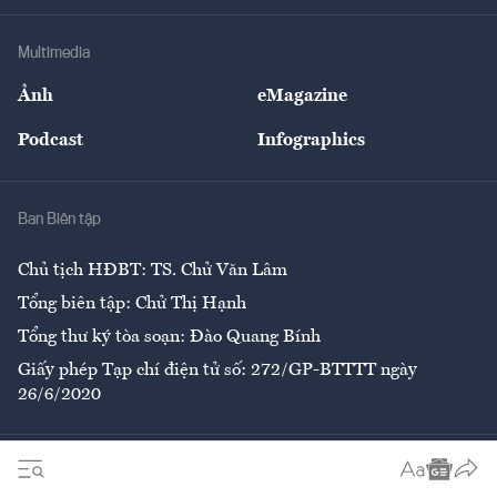
Khung pháp lý
Doanh nghiệp
Địa phương
Thị trường
Bảo hiểm
Multimedia
Sự kiện
Nhân lực
Ảnh
eMagazine
Đẹp +
An sinh
Podcast
Infographics
Giải trí
Y tế
Nhà
Ban Biên tập
Ẩm thực
Chủ tịch HĐBT: TS. Chử Văn Lâm
Tổng biên tập: Chử Thị Hạnh
Tổng thư ký tòa soạn: Đào Quang Bính
Giấy phép Tạp chí điện tử số: 272/GP-BTTTT ngày
26/6/2020
Liên hệ tòa soạn