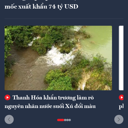
mốc xuất khẩu 74 tỷ USD
Thanh Hóa khẩn trương làm rõ
nguyên nhân nước suối Xú đổi màu
phí