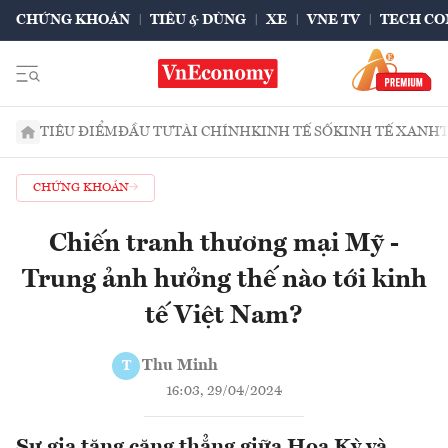
CHỨNG KHOÁN
TIÊU & DÙNG
XE
VNE TV
TECH CO
TIÊU ĐIỂM
ĐẦU TƯ
TÀI CHÍNH
KINH TẾ SỐ
KINH TẾ XANH
CHỨNG KHOÁN
Chiến tranh thương mại Mỹ -
Trung ảnh hưởng thế nào tới kinh
tế Việt Nam?
Thu Minh
T
16:03, 29/04/2024
Sự gia tăng căng thẳng giữa Hoa Kỳ và