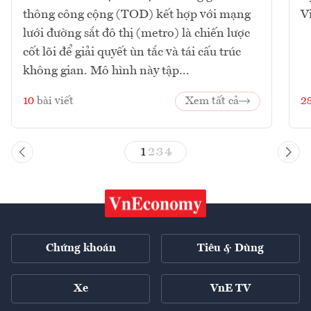
thông công cộng (TOD) kết hợp với mạng
V
lưới đường sắt đô thị (metro) là chiến lược
cốt lõi để giải quyết ùn tắc và tái cấu trúc
không gian. Mô hình này tập...
10
bài viết
Xem tất cả
2
1
2
3
4
Chứng khoán
Tiêu & Dùng
Xe
VnE TV