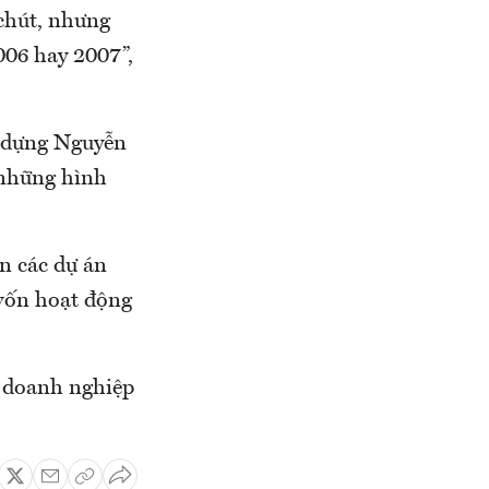
chút, nhưng
006 hay 2007”,
y dựng Nguyễn
 những hình
ện các dự án
 vốn hoạt động
c doanh nghiệp