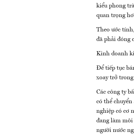
kiểu phong trà
quan trọng hơn
Theo ước tính,
đã phải đóng c
Kinh doanh ki
Để tiếp tục bá
xoay trở tron
Các công ty bấ
có thể chuyển
nghiệp có cơ 
đang làm môi g
người nước ngo