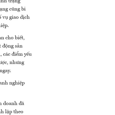
ình trạng
rạng cũng bi
 vụ giao dịch
iệp.
n cho biết,
t động sản
, các điểm yếu
ược, nhưng
ngay.
oanh nghiệp
nh doanh đã
h lập theo