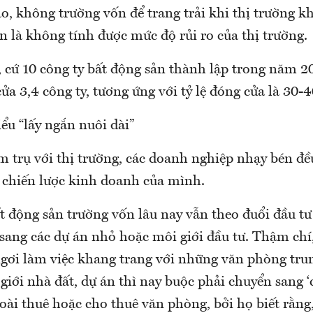
o, không trường vốn để trang trải khi thị trường k
 là không tính được mức độ rủi ro của thị trường.
 cứ 10 công ty bất động sản thành lập trong năm 20
ửa 3,4 công ty, tương ứng với tỷ lệ đóng cửa là 30-
ểu “lấy ngắn nuôi dài”
m trụ với thị trường, các doanh nghiệp nhạy bén đề
g chiến lược kinh doanh của mình.
t động sản trường vốn lâu nay vẫn theo đuổi đầu tư
 sang các dự án nhỏ hoặc môi giới đầu tư. Thậm ch
ngơi làm việc khang trang với những văn phòng tru
iới nhà đất, dự án thì nay buộc phải chuyển sang ‘
ài thuê hoặc cho thuê văn phòng, bởi họ biết rằng,