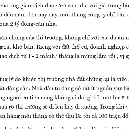
của ông giao dịch được 5-6 căn nhà với giá trung b
từ đầu năm đến nay nay, mỗi tháng công ty chỉ bán đ
quá 2 tỷ đồng/căn nhà.
hăn chung của thị trường, không chỉ với các dự án 
g rất khó bán. Riêng với đất thổ cư, doanh nghiệp 
ao dịch từ 1 - 2 mảnh/ tháng là mừng lắm rồi”, vị 
g lý do khiến thị trường nhà đất chững lại là việc
ất động sản. Nhà đầu tư đang có rất ít nguồn vay b
g người có tiền cũng không ai dại gì bỏ một lúc 5-6
ưa rõ thị trường sẽ đi lên hay đi xuống. Trong khi v
ân hàng mỗi tháng có thể thu lãi tới cả 100 triệu đồ