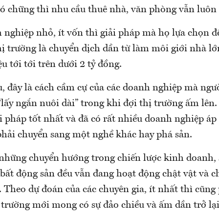
có chững thì nhu cầu thuê nhà, văn phòng vẫn luôn 
nghiệp nhỏ, ít vốn thì giải pháp mà họ lựa chọn đ
hị trường là chuyển dịch dần từ làm môi giới nhà l
u tới tới trên dưới 2 tỷ đồng.
, đây là cách cầm cự của các doanh nghiệp mà ngườ
“lấy ngắn nuôi dài” trong khi đợi thị trường ấm lên
iải pháp tốt nhất và đã có rất nhiều doanh nghiệp á
ải chuyển sang một nghề khác hay phá sản.
 những chuyển hướng trong chiến lược kinh doanh, 
bất động sản đều vẫn đang hoạt động chật vật và ch
 Theo dự đoán của các chuyên gia, ít nhất thì cũng
 trường mới mong có sự đảo chiều và ấm dần trở lại