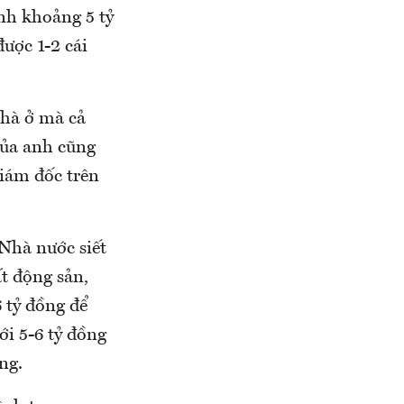
ình khoảng 5 tỷ
ược 1-2 cái
nhà ở mà cả
của anh cũng
giám đốc trên
 Nhà nước siết
ất động sản,
 tỷ đồng để
ới 5-6 tỷ đồng
ng.