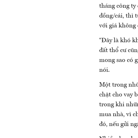
tháng công ty 
đồng/cái, thì 
với giá không 
“Đây là khó k
đất thổ cư cũn
mong sao có gi
nói.
Một trong nhữn
chặt cho vay b
trong khi nhữn
mua nhà, vì ch
đó, nếu gửi ng