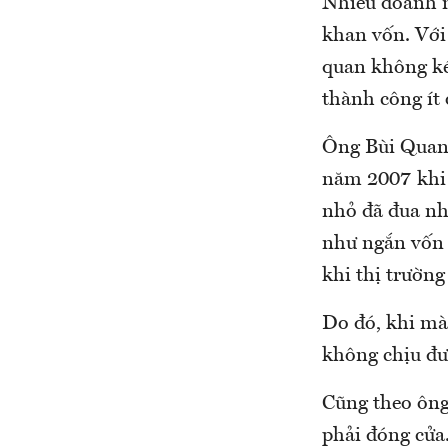
Nhiều doanh n
khan vốn. Với 
quan không kém
thành công ít 
Ông Bùi Quang
năm 2007 khi 
nhỏ đã đua nh
như ngắn vốn 
khi thị trường
Do đó, khi mà
không chịu đư
Cũng theo ông
phải đóng cửa