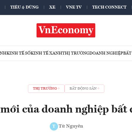
TIÊU & DÙNG
XE
VNE TV
TECH CONNECT
ÍNH
KINH TẾ SỐ
KINH TẾ XANH
THỊ TRƯỜNG
DOANH NGHIỆP
BẤT
THỊ TRƯỜNG
BẤT ĐỘNG SẢN
 mới của doanh nghiệp bất 
Từ Nguyên
T