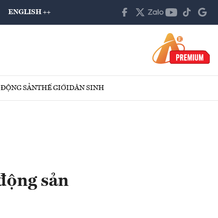
ENGLISH ++
 ĐỘNG SẢN
THẾ GIỚI
DÂN SINH
động sản