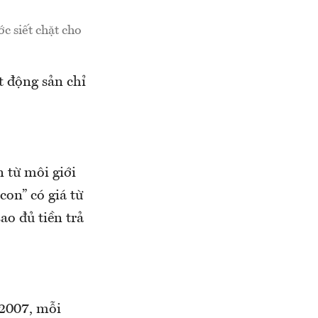
c siết chặt cho
t động sản chỉ
 từ môi giới
con” có giá từ
sao đủ tiền trả
 2007, mỗi