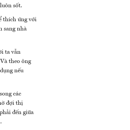
luôn sốt.
ể thích ứng với
ớn sang nhà
i ta vẫn
. Và theo ông
p dụng nếu
song các
ờ đợi thị
 phải đến giữa
.