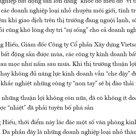
ghiệp bất động sản lớn đang “khóc dở mếu dở” vì t
các doanh nghiệp loại nhỏ chuyên môi giới, tình t
 khi giao dịch trên thị trường đang nguội lạnh, số
ỏi cũng khó lòng duy trì “sự sống” cho cả doanh ngh
 Hiếu, Giám đốc Công ty Cổ phần Xây dựng Vietsa
bất động sản được mùa, các công ty kinh doanh bấ
au mọc như nấm sau mưa. Khi thị trường thuận lợi
hay không đủ năng lực kinh doanh vẫn “che đậy” đ
 khắc nghiệt những công ty “non tay” sẽ bị đào thải 
 những thuận lợi không còn nữa, đã có không ít d
ợc “nhiệt” đã phải tuyên bố phá sản
 Hiếu, thời điểm này lác đác một số văn phòng ki
. Đa phần đây là những doanh nghiệp loại nhỏ thàn