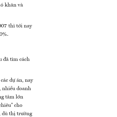
hó khăn và
07 thì tới nay
40%.
u đã tìm cách
 các dự án, nay
í, nhiều doanh
ng tâm lớn
chiêu” cho
 dù thị trường