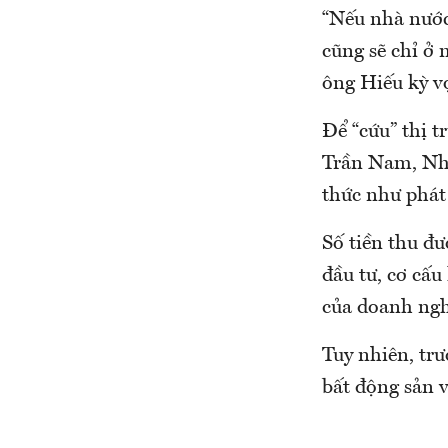
“Nếu nhà nước
cũng sẽ chỉ ở
ông Hiếu kỳ v
Để “cứu” thị 
Trần Nam, Nh
thức như phát 
Số tiền thu đư
đầu tư, cơ cấu
của doanh ngh
Tuy nhiên, trư
bất động sản v