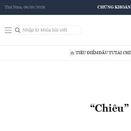
Thứ Năm, 06/08/2026
CHỨNG KHOÁN
TIÊU ĐIỂM
ĐẦU TƯ
TÀI CH
“Chiêu”