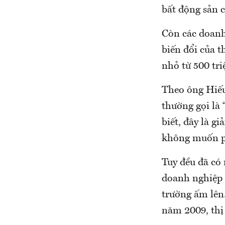
bất động sản 
Còn các doanh 
biến đổi của t
nhỏ từ 500 triệ
Theo ông Hiếu
thường gọi là 
biết, đây là g
không muốn ph
Tuy đều đã có
doanh nghiệp 
trường ấm lên.
năm 2009, thị