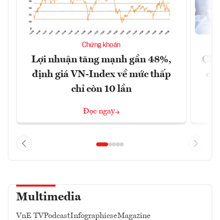
Chứng khoán
Lợi nhuận tăng mạnh gần 48%,
Chứ
định giá VN-Index về mức thấp
chá
chỉ còn 10 lần
Đọc ngay
Multimedia
VnE TV
Podcast
Infographics
eMagazine