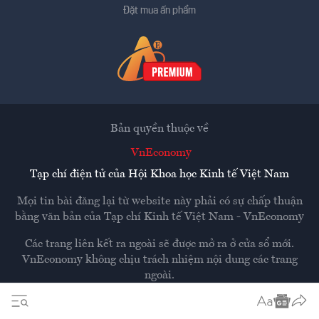
Đặt mua ấn phẩm
Bản quyền thuộc về
VnEconomy
Tạp chí điện tử của Hội Khoa học Kinh tế Việt Nam
Mọi tin bài đăng lại từ website này phải có sự chấp thuận
bằng văn bản của
Tạp chí Kinh tế Việt Nam - VnEconomy
Các trang liên kết ra ngoài sẽ được mở ra ở cửa sổ mới.
VnEconomy không chịu trách nhiệm nội dung các trang
ngoài.