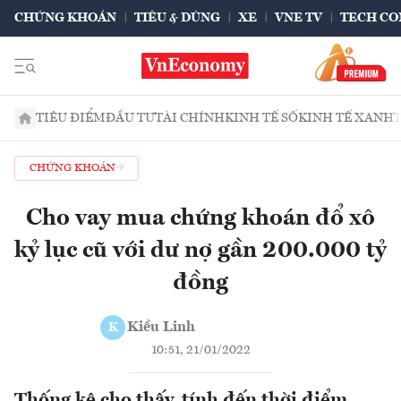
CHỨNG KHOÁN
TIÊU & DÙNG
XE
VNE TV
TECH CO
TIÊU ĐIỂM
ĐẦU TƯ
TÀI CHÍNH
KINH TẾ SỐ
KINH TẾ XANH
CHỨNG KHOÁN
Cho vay mua chứng khoán đổ xô
kỷ lục cũ với dư nợ gần 200.000 tỷ
đồng
Kiều Linh
K
10:51, 21/01/2022
Thống kê cho thấy, tính đến thời điểm