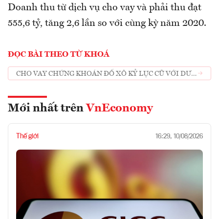
Doanh thu từ dịch vụ cho vay và phải thu đạt
555,6 tỷ, tăng 2,6 lần so với cùng kỳ năm 2020.
ĐỌC BÀI THEO TỪ KHOÁ
CHO VAY CHỨNG KHOÁN ĐỔ XÔ KỶ LỤC CŨ VỚI DƯ
NỢ GẦN 200.000 TỶ ĐỒNG
Mới nhất trên
VnEconomy
Thế giới
16:29, 10/08/2026