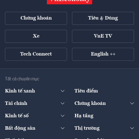
Chứng khoán
Tiêu & Dùng
Xe
VnE TV
Tech Connect
English ++
Tất cả chuyên mục
Kinh tế xanh
Tiêu điểm
Chuyển động xanh
Tài chính
Chứng khoán
Pháp lý
Ngân hàng
Doanh nghiệp niêm yết
Kinh tế số
Hạ tầng
Thương hiệu xanh
Thị trường vốn
Thị trường
Sản phẩm - Thị trường
Bất động sản
Thị trường
Diễn đàn
Thuế
Đầu tư
Tài sản số
Chính sách
Xuất nhập khẩu