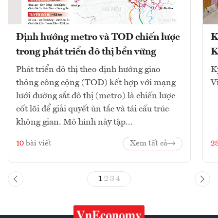
Định hướng metro và TOD chiến lược
K
trong phát triển đô thị bền vững
K
Phát triển đô thị theo định hướng giao
K
thông công cộng (TOD) kết hợp với mạng
V
lưới đường sắt đô thị (metro) là chiến lược
cốt lõi để giải quyết ùn tắc và tái cấu trúc
không gian. Mô hình này tập...
10
bài viết
Xem tất cả
2
1
2
3
4