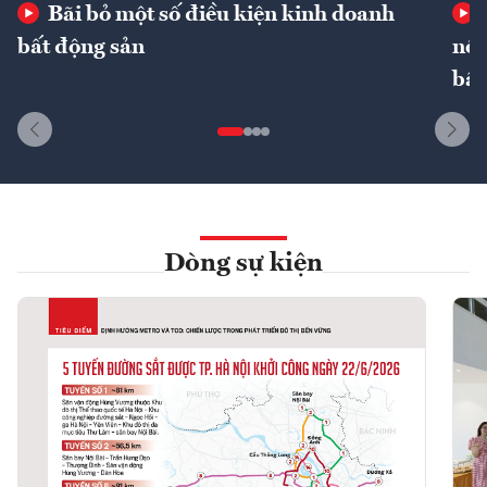
Bãi bỏ một số điều kiện kinh doanh
bất động sản
nôn
bất
Dòng sự kiện