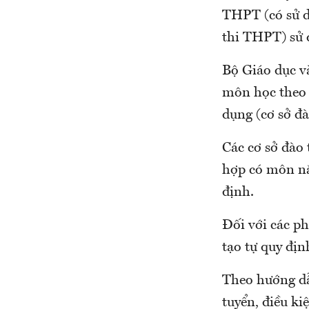
THPT (có sử d
thi THPT) sử 
Bộ Giáo dục v
môn học theo 
dụng (cơ sở đà
Các cơ sở đào 
hợp có môn nă
định.
Đối với các p
tạo tự quy địn
Theo hướng dẫn
tuyển, điều ki