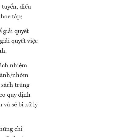
 tuyển, điều
 học tập;
 giải quyết
giải quyết việc
nh.
trách nhiệm
 ngành/nhóm
 sách trúng
heo quy định
 và sẽ bị xử lý
chứng chỉ