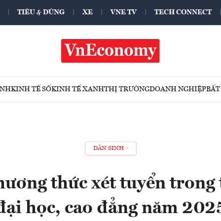
TIÊU & DÙNG
XE
VNE TV
TECH CONNECT
ÍNH
KINH TẾ SỐ
KINH TẾ XANH
THỊ TRƯỜNG
DOANH NGHIỆP
BẤT
DÂN SINH
hương thức xét tuyển trong 
đại học, cao đẳng năm 202