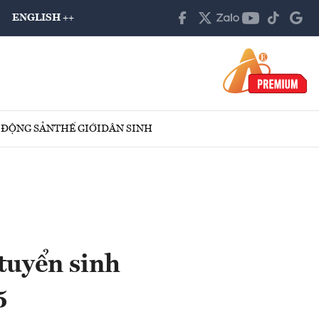
ENGLISH ++
 ĐỘNG SẢN
THẾ GIỚI
DÂN SINH
tuyển sinh
5