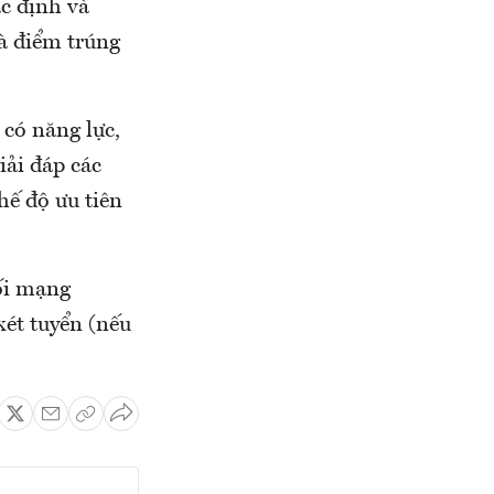
c định và
à điểm trúng
 có năng lực,
iải đáp các
hế độ ưu tiên
nối mạng
xét tuyển (nếu