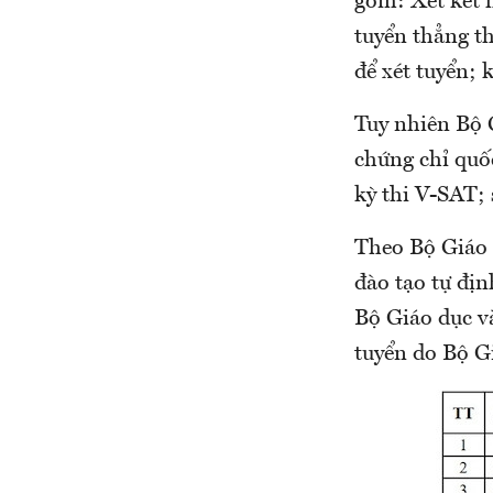
gồm: Xét kết 
tuyển thẳng th
để xét tuyển; 
Tuy nhiên Bộ 
chứng chỉ quốc
kỳ thi V-SAT; 
Theo Bộ Giáo 
đào tạo tự đị
Bộ Giáo dục v
tuyển do Bộ G