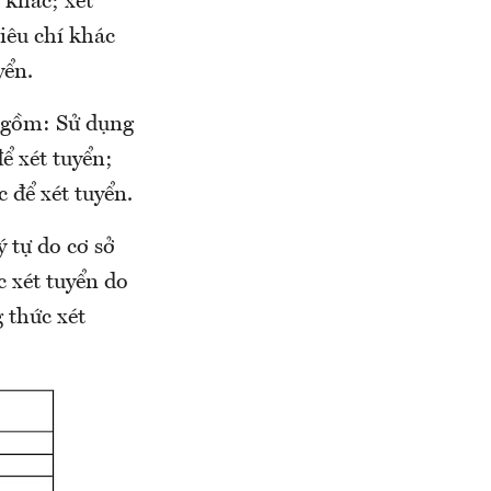
 khác; xét
iêu chí khác
yển.
 gồm: Sử dụng
ể xét tuyển;
 để xét tuyển.
 tự do cơ sở
 xét tuyển do
 thức xét