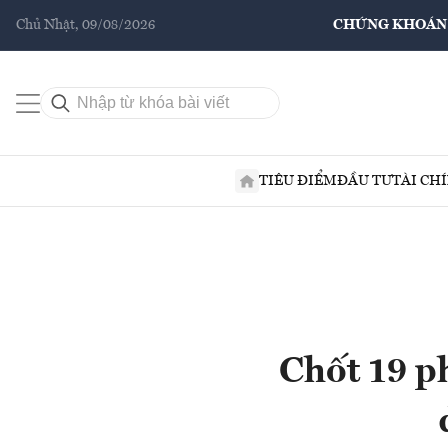
Chủ Nhật, 09/08/2026
CHỨNG KHOÁN
TIÊU ĐIỂM
ĐẦU TƯ
TÀI CH
Chốt 19 p