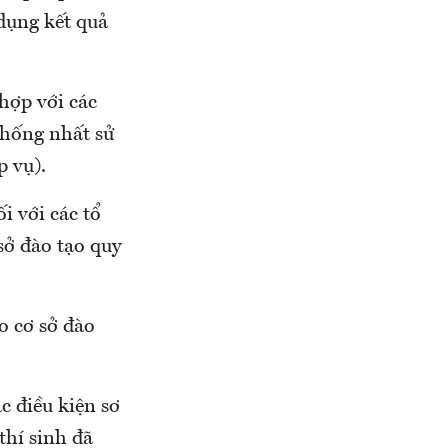
dụng kết quả
hợp với các
thống nhất sử
p vụ).
i với các tổ
ở đào tạo quy
o cơ sở đào
c điều kiện sơ
thí sinh đã