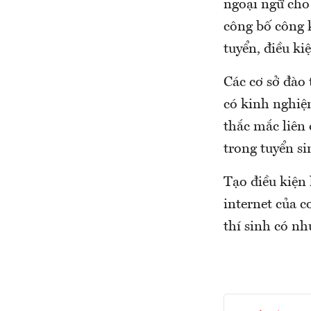
ngoại ngữ cho
công bố công 
tuyển, điều ki
Các cơ sở đào 
có kinh nghiệm
thắc mắc liên 
trong tuyển si
Tạo điều kiện
internet của c
thí sinh có nh