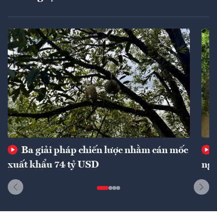
Ba giải pháp chiến lược nhằm cán mốc
xuất khẩu 74 tỷ USD
ngu