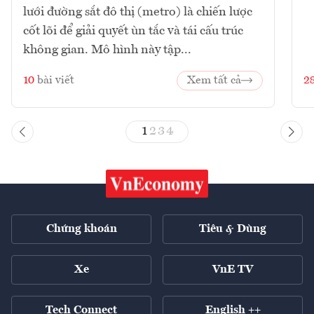
lưới đường sắt đô thị (metro) là chiến lược
cốt lõi để giải quyết ùn tắc và tái cấu trúc
không gian. Mô hình này tập...
10
bài viết
Xem tất cả
2
1
2
3
4
Chứng khoán
Tiêu & Dùng
Xe
VnE TV
Tech Connect
English ++