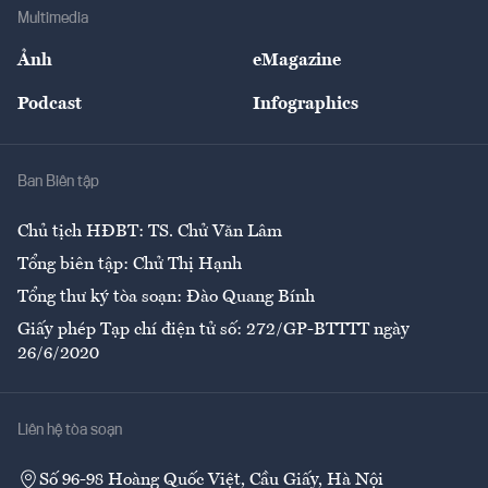
Địa phương
Thị trường
Bảo hiểm
Multimedia
Sự kiện
Nhân lực
Ảnh
eMagazine
Đẹp +
An sinh
Podcast
Infographics
Giải trí
Y tế
Nhà
Ban Biên tập
Ẩm thực
Chủ tịch HĐBT: TS. Chử Văn Lâm
Tổng biên tập: Chử Thị Hạnh
Tổng thư ký tòa soạn: Đào Quang Bính
Giấy phép Tạp chí điện tử số: 272/GP-BTTTT ngày
26/6/2020
Liên hệ tòa soạn
Số 96-98 Hoàng Quốc Việt, Cầu Giấy, Hà Nội