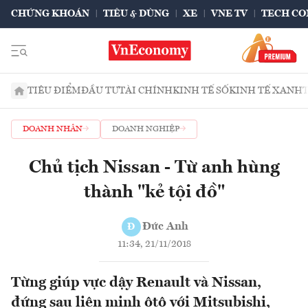
CHỨNG KHOÁN
TIÊU & DÙNG
XE
VNE TV
TECH CO
TIÊU ĐIỂM
ĐẦU TƯ
TÀI CHÍNH
KINH TẾ SỐ
KINH TẾ XANH
DOANH NHÂN
DOANH NGHIỆP
Chủ tịch Nissan - Từ anh hùng
thành "kẻ tội đồ"
Đức Anh
Đ
11:34, 21/11/2018
Từng giúp vực dậy Renault và Nissan,
đứng sau liên minh ôtô với Mitsubishi,