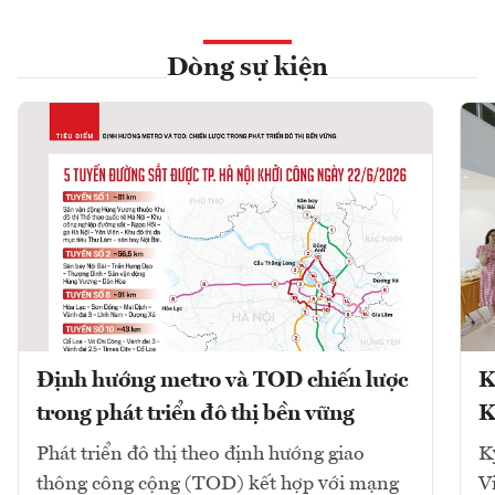
Dòng sự kiện
Định hướng metro và TOD chiến lược
K
trong phát triển đô thị bền vững
K
Phát triển đô thị theo định hướng giao
K
thông công cộng (TOD) kết hợp với mạng
V