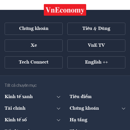
Chứng khoán
Tiêu & Dùng
Xe
VnE TV
Tech Connect
English ++
Tất cả chuyên mục
Kinh tế xanh
Tiêu điểm
Chuyển động xanh
Tài chính
Chứng khoán
Pháp lý
Ngân hàng
Doanh nghiệp niêm yết
Kinh tế số
Hạ tầng
Thương hiệu xanh
Thị trường vốn
Thị trường
Sản phẩm - Thị trường