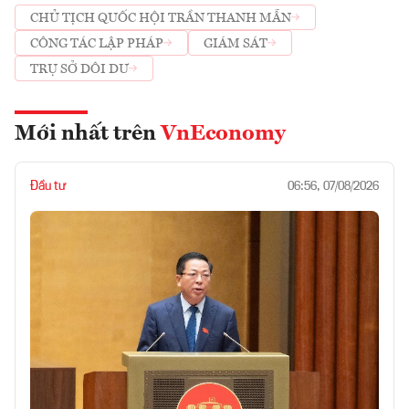
CHỦ TỊCH QUỐC HỘI TRẦN THANH MẪN
CÔNG TÁC LẬP PHÁP
GIÁM SÁT
TRỤ SỞ DÔI DƯ
Mới nhất trên
VnEconomy
Đầu tư
06:56, 07/08/2026