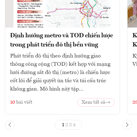
Định hướng metro và TOD chiến lược
K
trong phát triển đô thị bền vững
K
Phát triển đô thị theo định hướng giao
K
thông công cộng (TOD) kết hợp với mạng
V
lưới đường sắt đô thị (metro) là chiến lược
cốt lõi để giải quyết ùn tắc và tái cấu trúc
không gian. Mô hình này tập...
10
bài viết
Xem tất cả
2
1
2
3
4