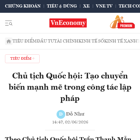
CHỨNG KHOÁN
TIÊU & DÙNG
XE
VNE TV
TECH CO
TIÊU ĐIỂM
ĐẦU TƯ
TÀI CHÍNH
KINH TẾ SỐ
KINH TẾ XANH
TIÊU ĐIỂM
Chủ tịch Quốc hội: Tạo chuyển
biến mạnh mẽ trong công tác lập
pháp
Đỗ Như
Đ
14:47, 02/06/2026
Theo Chủ tịch Quốc hội Trần Thanh Mẫn,