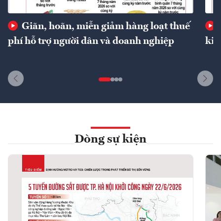
Giãn, hoãn, miễn giảm hàng loạt thuế
phí hỗ trợ người dân và doanh nghiệp
kin
Dòng sự kiện