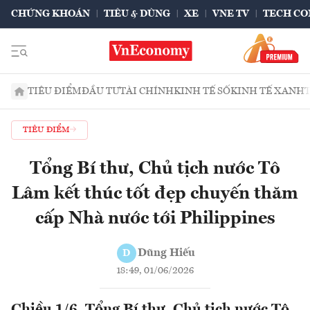
CHỨNG KHOÁN
TIÊU & DÙNG
XE
VNE TV
TECH CO
TIÊU ĐIỂM
ĐẦU TƯ
TÀI CHÍNH
KINH TẾ SỐ
KINH TẾ XANH
TIÊU ĐIỂM
Tổng Bí thư, Chủ tịch nước Tô
Lâm kết thúc tốt đẹp chuyến thăm
cấp Nhà nước tới Philippines
Dũng Hiếu
D
18:49, 01/06/2026
Chiều 1/6, Tổng Bí thư, Chủ tịch nước Tô