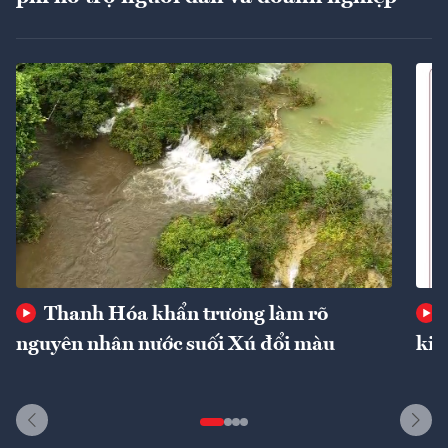
Thanh Hóa khẩn trương làm rõ
nguyên nhân nước suối Xú đổi màu
kin