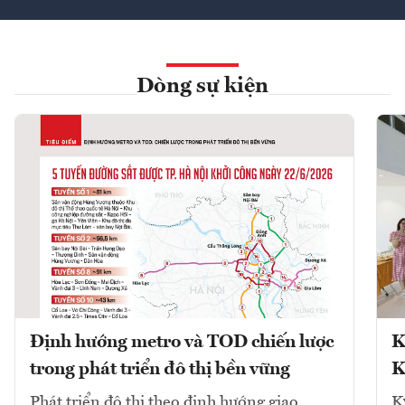
Dòng sự kiện
Định hướng metro và TOD chiến lược
K
trong phát triển đô thị bền vững
K
Phát triển đô thị theo định hướng giao
K