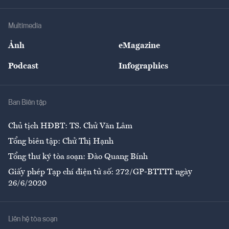
Hạ tầng
Sức khỏe
Khung pháp lý
Doanh nghiệp
Địa phương
Thị trường
Bảo hiểm
Multimedia
Sự kiện
Nhân lực
Ảnh
eMagazine
Đẹp +
An sinh
Podcast
Infographics
Giải trí
Y tế
Nhà
Ban Biên tập
Ẩm thực
Chủ tịch HĐBT: TS. Chử Văn Lâm
Tổng biên tập: Chử Thị Hạnh
Tổng thư ký tòa soạn: Đào Quang Bính
Giấy phép Tạp chí điện tử số: 272/GP-BTTTT ngày
26/6/2020
Liên hệ tòa soạn