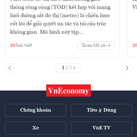
thông công cộng (TOD) kết hợp với mạng
V
lưới đường sắt đô thị (metro) là chiến lược
cốt lõi để giải quyết ùn tắc và tái cấu trúc
không gian. Mô hình này tập...
10
bài viết
Xem tất cả
2
1
2
3
4
Chứng khoán
Tiêu & Dùng
Xe
VnE TV