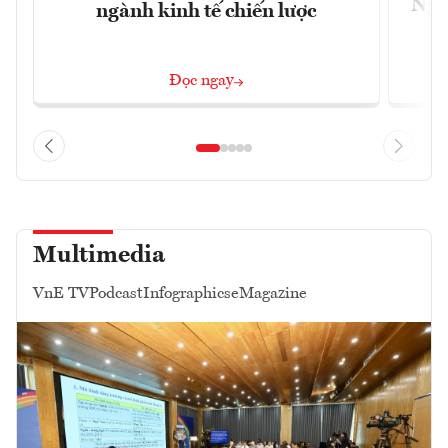
Ngà
ngành kinh tế chiến lược
Đọc ngay
Multimedia
VnE TV
Podcast
Infographics
eMagazine