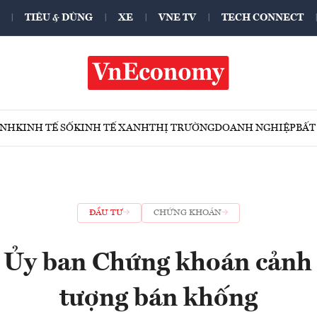
TIÊU & DÙNG
XE
VNE TV
TECH CONNECT
ÍNH
KINH TẾ SỐ
KINH TẾ XANH
THỊ TRƯỜNG
DOANH NGHIỆP
BẤT
ĐẦU TƯ
CHỨNG KHOÁN
 Ủy ban Chứng khoán cảnh
tượng bán khống