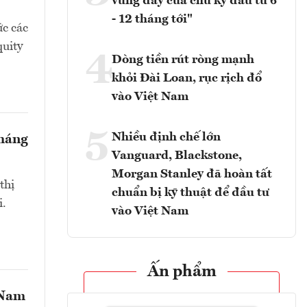
vùng đáy của chu kỳ đầu tư 6
- 12 tháng tới"
ức các
uity
4
Dòng tiền rút ròng mạnh
khỏi Đài Loan, rục rịch đổ
vào Việt Nam
5
Nhiều định chế lớn
tháng
Vanguard, Blackstone,
Morgan Stanley đã hoàn tất
thị
chuẩn bị kỹ thuật để đầu tư
i.
vào Việt Nam
Ấn phẩm
 Nam