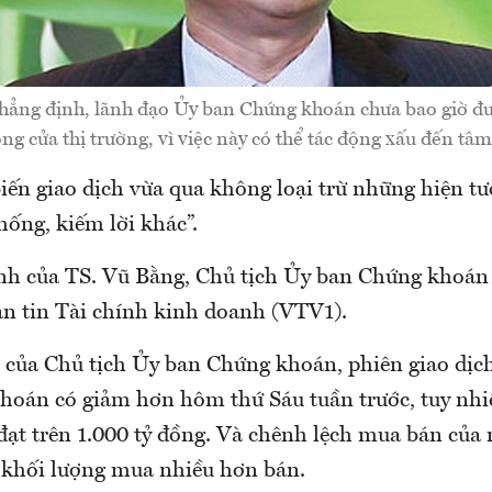
ẳng định, lãnh đạo Ủy ban Chứng khoán chưa bao giờ đư
g cửa thị trường, vì việc này có thể tác động xấu đến tâm 
iến giao dịch vừa qua không loại trừ những hiện t
khống, kiếm lời khác”.
nh của TS. Vũ Bằng, Chủ tịch Ủy ban Chứng khoán
Bản tin Tài chính kinh doanh (VTV1).
 của Chủ tịch Ủy ban Chứng khoán, phiên giao dịch
khoán có giảm hơn hôm thứ Sáu tuần trước, tuy nhi
đạt trên 1.000 tỷ đồng. Và chênh lệch mua bán của 
 khối lượng mua nhiều hơn bán.