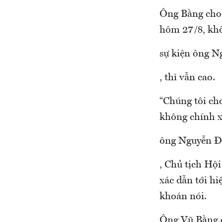
Ông Bằng cho 
hôm 27/8, khối
sự kiện ông N
, thì vẫn cao.
“Chúng tôi cho
không chính xá
ông Nguyễn 
, Chủ tịch Hộ
xác dẫn tới hi
khoán nói.
Ông Vũ Bằng c