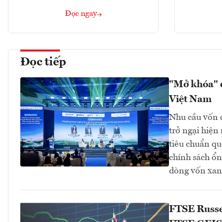
Đọc ngay
Đọc tiếp
"Mở khóa" d
Việt Nam
Nhu cầu vốn c
trở ngại hiện
tiêu chuẩn qu
chính sách ổn
dòng vốn xan
FTSE Russel