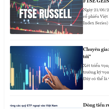
FTSE GEIS 
Ngày 21/08/20
cổ phiếu Việ
Index Series)
Chuyên gia:
tới"
Xét triển vọn
trường kỳ vọn
Đây có thể là 
Dòng tiền r