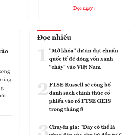
Đọc ngay
Đọc nhiều
1
"Mở khóa" dự án đạt chuẩn
vào
quốc tế để dòng vốn xanh
"chảy" vào Việt Nam
 song
p ứng
2
FTSE Russell sẽ công bố
ng
danh sách chính thức cổ
hút
phiếu vào rổ FTSE GEIS
trong tháng 8
3
Chuyên gia: "Đây có thể là