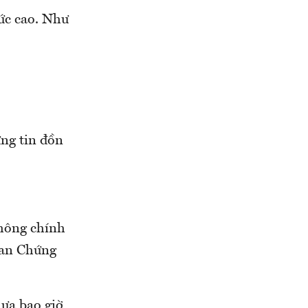
ức cao. Như
ững tin đồn
không chính
 ban Chứng
ưa bao giờ