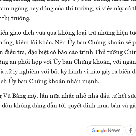
tạm ngừng hay đóng cửa thị trường, vì việc này có t
 thị trường.
iến giao dịch vừa qua không loại trừ những hiện t
 khống, kiếm lời khác. Nên Ủy ban Chứng khoán sẽ 
n điều tra, đặc biệt có báo cáo trình Thủ tướng Chí
ông an phối hợp với Ủy ban Chứng khoán, với ngân
và xử lý nghiêm với bất kỳ hành vi nào gây ra biến đ
tịch Ủy ban Chứng khoán nhấn mạnh.
g Vũ Bằng một lần nữa nhắc nhở nhà đầu tư hết sức
n đồn không đúng dẫn tới quyết định mua bán và gây