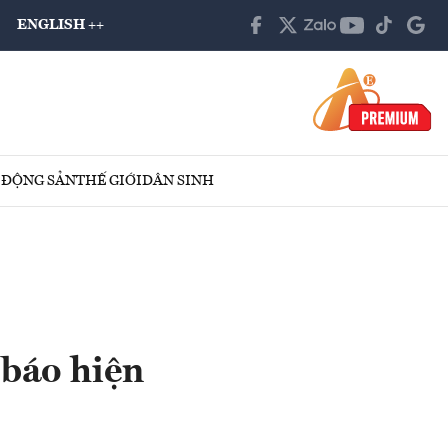
ENGLISH ++
 ĐỘNG SẢN
THẾ GIỚI
DÂN SINH
 báo hiện