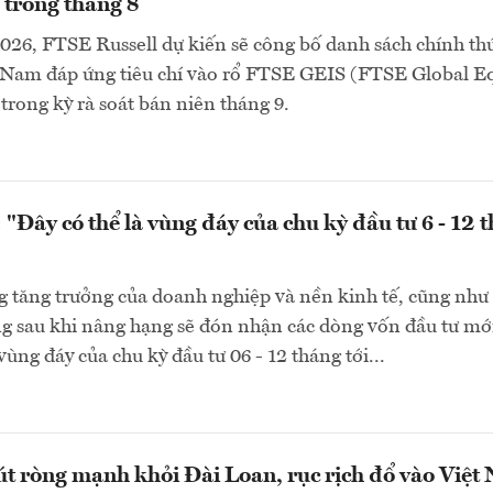
trong tháng 8
26, FTSE Russell dự kiến sẽ công bố danh sách chính th
t Nam đáp ứng tiêu chí vào rổ FTSE GEIS (FTSE Global Eq
 trong kỳ rà soát bán niên tháng 9.
 "Đây có thể là vùng đáy của chu kỳ đầu tư 6 - 12 
g tăng trưởng của doanh nghiệp và nền kinh tế, cũng như 
g sau khi nâng hạng sẽ đón nhận các dòng vốn đầu tư mớ
vùng đáy của chu kỳ đầu tư 06 - 12 tháng tới...
út ròng mạnh khỏi Đài Loan, rục rịch đổ vào Việt