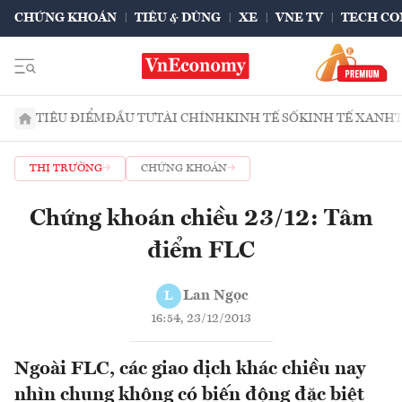
CHỨNG KHOÁN
TIÊU & DÙNG
XE
VNE TV
TECH CO
TIÊU ĐIỂM
ĐẦU TƯ
TÀI CHÍNH
KINH TẾ SỐ
KINH TẾ XANH
THỊ TRƯỜNG
CHỨNG KHOÁN
Chứng khoán chiều 23/12: Tâm
điểm FLC
Lan Ngọc
L
16:54, 23/12/2013
Ngoài FLC, các giao dịch khác chiều nay
nhìn chung không có biến động đặc biệt