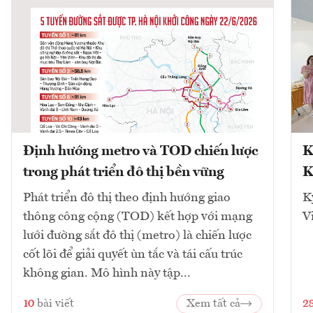
Định hướng metro và TOD chiến lược
K
trong phát triển đô thị bền vững
K
Phát triển đô thị theo định hướng giao
K
thông công cộng (TOD) kết hợp với mạng
V
lưới đường sắt đô thị (metro) là chiến lược
cốt lõi để giải quyết ùn tắc và tái cấu trúc
không gian. Mô hình này tập...
10
bài viết
Xem tất cả
2