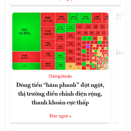
T
Chứng khoán
t
Dòng tiền “hãm phanh” đột ngột,
thị trường điều chỉnh diện rộng,
thanh khoản cực thấp
Đọc ngay