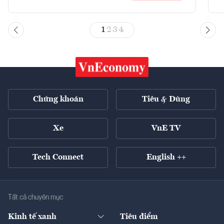
1
2
3
4
Chứng khoán
Tiêu & Dùng
Xe
VnE TV
Tech Connect
English ++
Tất cả chuyên mục
Kinh tế xanh
Tiêu điểm