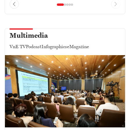
Multimedia
VnE TV
Podcast
Infographics
eMagazine