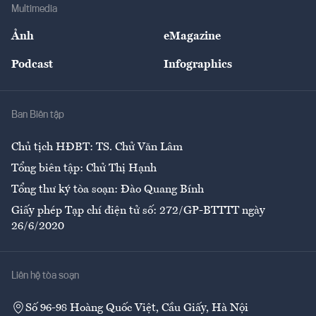
Bảo hiểm
Multimedia
Sự kiện
Nhân lực
Ảnh
eMagazine
Đẹp +
An sinh
Podcast
Infographics
Giải trí
Y tế
Nhà
Ban Biên tập
Ẩm thực
Chủ tịch HĐBT: TS. Chử Văn Lâm
Tổng biên tập: Chử Thị Hạnh
Tổng thư ký tòa soạn: Đào Quang Bính
Giấy phép Tạp chí điện tử số: 272/GP-BTTTT ngày
26/6/2020
Liên hệ tòa soạn
Số 96-98 Hoàng Quốc Việt, Cầu Giấy, Hà Nội