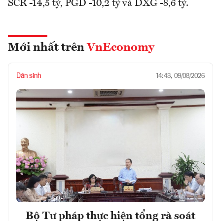
SCR -14,5 tỷ, PGD -10,2 tỷ và DXG -8,6 tỷ.
Mới nhất trên
VnEconomy
Dân sinh
14:43, 09/08/2026
Bộ Tư pháp thực hiện tổng rà soát