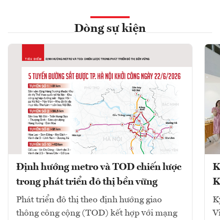
Dòng sự kiện
Định hướng metro và TOD chiến lược
K
trong phát triển đô thị bền vững
K
Phát triển đô thị theo định hướng giao
K
thông công cộng (TOD) kết hợp với mạng
V