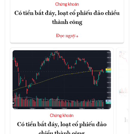
Chứng khoán
Có tiền bắt đáy, loạt cổ phiếu đảo chiều
thành công
Đọc ngay
VN
Chứng khoán
lực
Có tiền bắt đáy, loạt cổ phiếu đảo
chiều thành công