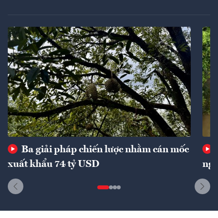
Ba giải pháp chiến lược nhằm cán mốc
xuất khẩu 74 tỷ USD
ngu