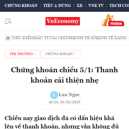
CHỨNG KHOÁN
TIÊU & DÙNG
XE
VNE TV
TECH CO
TIÊU ĐIỂM
ĐẦU TƯ
TÀI CHÍNH
KINH TẾ SỐ
KINH TẾ XANH
THỊ TRƯỜNG
CHỨNG KHOÁN
Chứng khoán chiều 5/1: Thanh
khoản cải thiện nhẹ
Lan Ngọc
L
16:28, 05/01/2017
Chiều nay giao dịch đã có dấu hiệu khá
lên về thanh khoản, nhưng vẫn không đủ