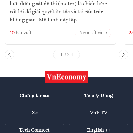
lưới đường sắt đô thị (metro) là chiến lược
cốt lõi để giải quyết ùn tắc và tái cấu trúc
không gian. Mô hình này tập...
10
bài viết
Xem tất cả
2
1
2
3
4
Chứng khoán
Tiêu & Dùng
Xe
VnE TV
Tech Connect
English ++