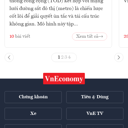
thông công cộng (TOD) kết hợp với mạng
V
lưới đường sắt đô thị (metro) là chiến lược
cốt lõi để giải quyết ùn tắc và tái cấu trúc
không gian. Mô hình này tập...
10
bài viết
Xem tất cả
2
1
2
3
4
Chứng khoán
Tiêu & Dùng
Xe
VnE TV