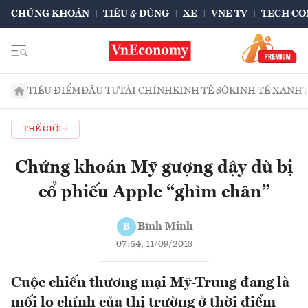
CHỨNG KHOÁN
TIÊU & DÙNG
XE
VNE TV
TECH CO
TIÊU ĐIỂM
ĐẦU TƯ
TÀI CHÍNH
KINH TẾ SỐ
KINH TẾ XANH
THẾ GIỚI
Chứng khoán Mỹ gượng dậy dù bị
cổ phiếu Apple “ghìm chân”
Bình Minh
B
07:54, 11/09/2018
Cuộc chiến thương mại Mỹ-Trung đang là
mối lo chính của thị trường ở thời điểm