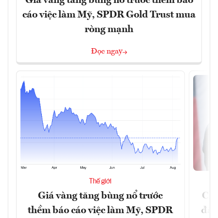
Giá vàng tăng bùng nổ trước thềm báo
cáo việc làm Mỹ, SPDR Gold Trust mua
ròng mạnh
Đọc ngay
Thế giới
Giá vàng tăng bùng nổ trước
Chí
thềm báo cáo việc làm Mỹ, SPDR
đã 