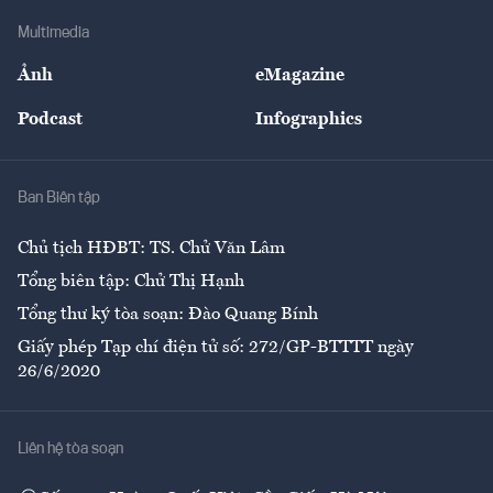
Doanh nghiệp
Địa phương
Thị trường
Bảo hiểm
Multimedia
Sự kiện
Nhân lực
Ảnh
eMagazine
Đẹp +
An sinh
Podcast
Infographics
Giải trí
Y tế
Nhà
Ban Biên tập
Ẩm thực
Chủ tịch HĐBT: TS. Chử Văn Lâm
Tổng biên tập: Chử Thị Hạnh
Tổng thư ký tòa soạn: Đào Quang Bính
Giấy phép Tạp chí điện tử số: 272/GP-BTTTT ngày
26/6/2020
Liên hệ tòa soạn