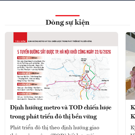
Dòng sự kiện
Định hướng metro và TOD chiến lược
K
trong phát triển đô thị bền vững
K
Phát triển đô thị theo định hướng giao
K