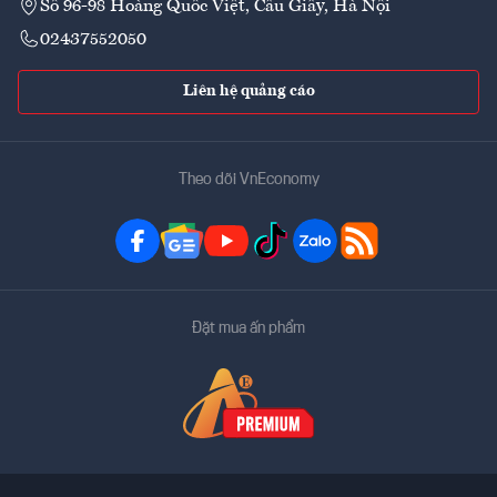
Số 96-98 Hoàng Quốc Việt, Cầu Giấy, Hà Nội
02437552050
Liên hệ quảng cáo
Theo dõi VnEconomy
Đặt mua ấn phẩm