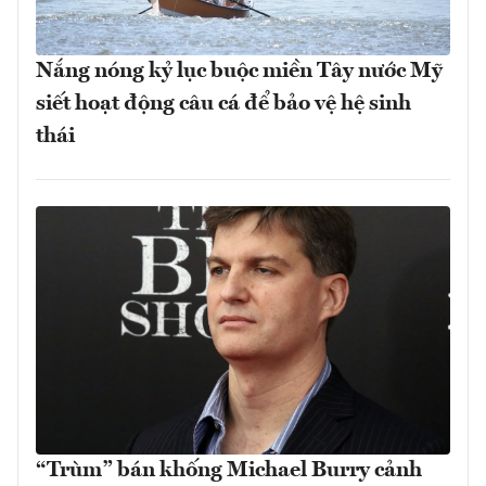
Nắng nóng kỷ lục buộc miền Tây nước Mỹ
siết hoạt động câu cá để bảo vệ hệ sinh
thái
“Trùm” bán khống Michael Burry cảnh