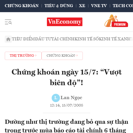
CHỨNG KHOÁN
TIÊU & DÙNG
XE
VNE TV
TECH CO
TIÊU ĐIỂM
ĐẦU TƯ
TÀI CHÍNH
KINH TẾ SỐ
KINH TẾ XANH
THỊ TRƯỜNG
CHỨNG KHOÁN
Chứng khoán ngày 15/7: “Vượt
biên độ”!
Lan Ngọc
L
12:14, 15/07/2008
Dường như thị trường đang bỏ qua sự thận
trọng trước mùa báo cáo tài chính 6 tháng