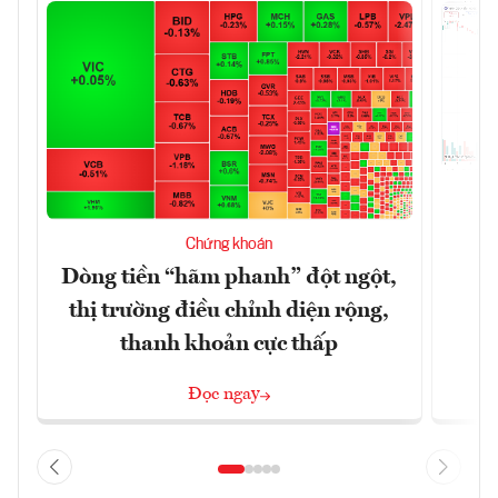
T
Chứng khoán
t
Dòng tiền “hãm phanh” đột ngột,
thị trường điều chỉnh diện rộng,
thanh khoản cực thấp
Đọc ngay