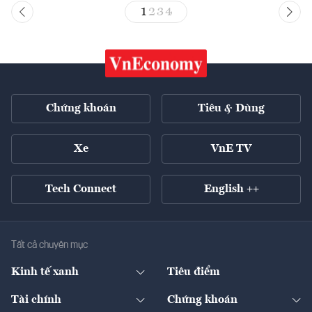
1
2
3
4
Chứng khoán
Tiêu & Dùng
Xe
VnE TV
Tech Connect
English ++
Tất cả chuyên mục
Kinh tế xanh
Tiêu điểm
Chuyển động xanh
Tài chính
Chứng khoán