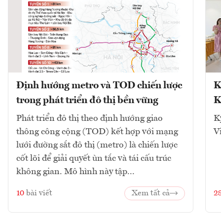
Định hướng metro và TOD chiến lược
K
trong phát triển đô thị bền vững
K
Phát triển đô thị theo định hướng giao
K
thông công cộng (TOD) kết hợp với mạng
V
lưới đường sắt đô thị (metro) là chiến lược
cốt lõi để giải quyết ùn tắc và tái cấu trúc
không gian. Mô hình này tập...
10
bài viết
Xem tất cả
2