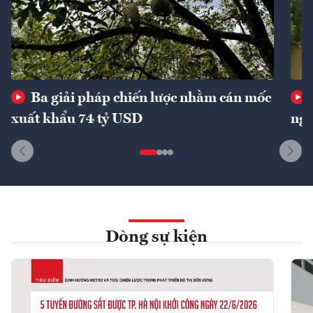
Ba giải pháp chiến lược nhằm cán mốc
xuất khẩu 74 tỷ USD
ngu
Dòng sự kiện