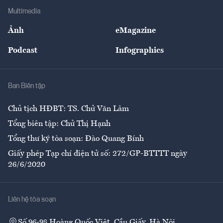
Địa phương
Thị trường
Bảo hiểm
Multimedia
Sự kiện
Nhân lực
Ảnh
eMagazine
Đẹp +
An sinh
Podcast
Infographics
Giải trí
Y tế
Nhà
Ban Biên tập
Ẩm thực
Chủ tịch HĐBT: TS. Chử Văn Lâm
Tổng biên tập: Chử Thị Hạnh
Tổng thư ký tòa soạn: Đào Quang Bính
Giấy phép Tạp chí điện tử số: 272/GP-BTTTT ngày
26/6/2020
Liên hệ tòa soạn
Số 96-98 Hoàng Quốc Việt, Cầu Giấy, Hà Nội