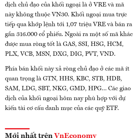
dịch chủ đạo của khối ngoại là ở VRE và mã
này không thuộc VN30. Khối ngoại mua trực
tiếp qua khớp lệnh tới 1,07 triệu VRE và bán ra
gần 316.000 cổ phiếu. Ngoài ra một số mã khác
được mua ròng tốt là GAS, SSI, HSG, HCM,
PLX, VCB, MSN, DXG, DIG, PVT, VND.
Phía bán khối này xả ròng chủ đạo ở các mã ít
quan trọng là GTN, HHS, KBC, STB, HDB,
SAM, LDG, SBT, NKG, GMD, HPG… Các giao
dịch của khối ngoại hôm nay phù hợp với dự
kiến tài cơ cấu danh mục của các quỹ ETF.
Mới nhất trên
VnEconomy