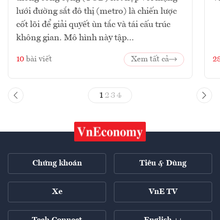
lưới đường sắt đô thị (metro) là chiến lược
cốt lõi để giải quyết ùn tắc và tái cấu trúc
không gian. Mô hình này tập...
10
bài viết
Xem tất cả
2
1
2
3
4
Chứng khoán
Tiêu & Dùng
Xe
VnE TV