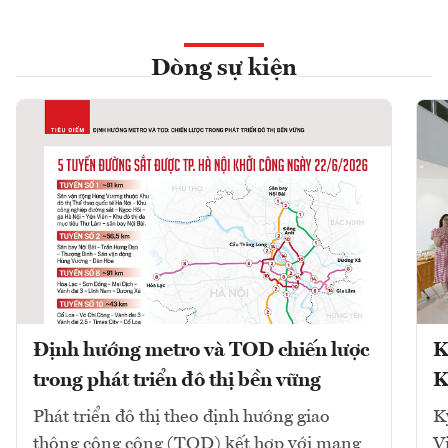
Dòng sự kiện
Định hướng metro và TOD chiến lược
K
trong phát triển đô thị bền vững
K
Phát triển đô thị theo định hướng giao
K
thông công cộng (TOD) kết hợp với mạng
V