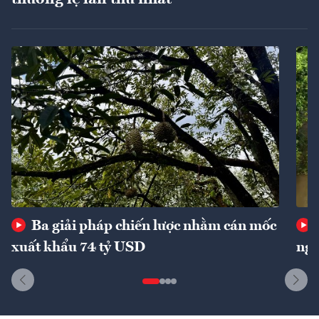
Ba giải pháp chiến lược nhằm cán mốc
xuất khẩu 74 tỷ USD
ngu