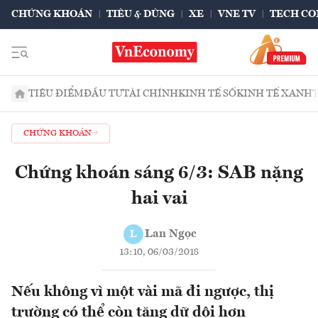
CHỨNG KHOÁN
TIÊU & DÙNG
XE
VNE TV
TECH CO
TIÊU ĐIỂM
ĐẦU TƯ
TÀI CHÍNH
KINH TẾ SỐ
KINH TẾ XANH
CHỨNG KHOÁN
Chứng khoán sáng 6/3: SAB nặng
hai vai
Lan Ngọc
L
13:10, 06/03/2018
Nếu không vì một vài mã đi ngược, thị
trường có thể còn tăng dữ dội hơn