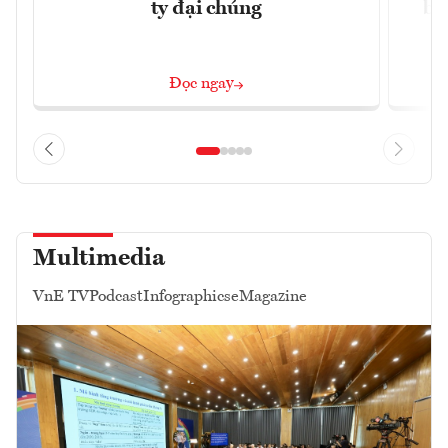
ty đại chúng
ba
Đọc ngay
Multimedia
VnE TV
Podcast
Infographics
eMagazine