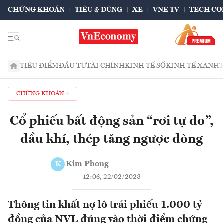
CHỨNG KHOÁN
TIÊU & DÙNG
XE
VNE TV
TECH CO
TIÊU ĐIỂM
ĐẦU TƯ
TÀI CHÍNH
KINH TẾ SỐ
KINH TẾ XANH
CHỨNG KHOÁN
Cổ phiếu bất động sản “rơi tự do”,
dầu khí, thép tăng ngược dòng
Kim Phong
K
12:06, 22/02/2023
Thông tin khất nợ lô trái phiếu 1.000 tỷ
đồng của NVL đúng vào thời điểm chứng