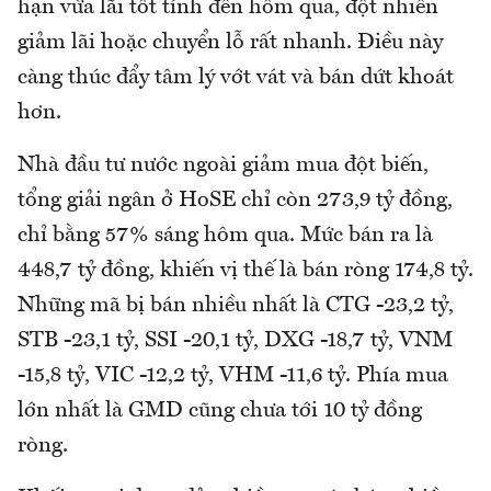
hạn vừa lãi tốt tính đến hôm qua, đột nhiên
giảm lãi hoặc chuyển lỗ rất nhanh. Điều này
càng thúc đẩy tâm lý vớt vát và bán dứt khoát
hơn.
Nhà đầu tư nước ngoài giảm mua đột biến,
tổng giải ngân ở HoSE chỉ còn 273,9 tỷ đồng,
chỉ bằng 57% sáng hôm qua. Mức bán ra là
448,7 tỷ đồng, khiến vị thế là bán ròng 174,8 tỷ.
Những mã bị bán nhiều nhất là CTG -23,2 tỷ,
STB -23,1 tỷ, SSI -20,1 tỷ, DXG -18,7 tỷ, VNM
-15,8 tỷ, VIC -12,2 tỷ, VHM -11,6 tỷ. Phía mua
lớn nhất là GMD cũng chưa tới 10 tỷ đồng
ròng.