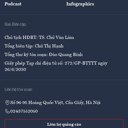
Podcast
Infographics
Giải trí
Y tế
Nhà
Ban Biên tập
Ẩm thực
Chủ tịch HĐBT: TS. Chử Văn Lâm
Tổng biên tập: Chử Thị Hạnh
Tổng thư ký tòa soạn: Đào Quang Bính
Giấy phép Tạp chí điện tử số: 272/GP-BTTTT ngày
26/6/2020
Liên hệ tòa soạn
Số 96-98 Hoàng Quốc Việt, Cầu Giấy, Hà Nội
02437552050
Liên hệ quảng cáo