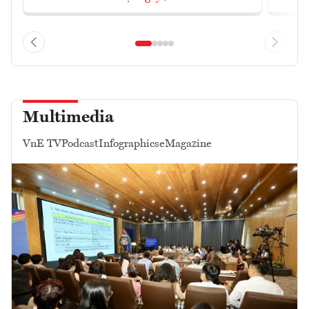
Multimedia
VnE TV
Podcast
Infographics
eMagazine