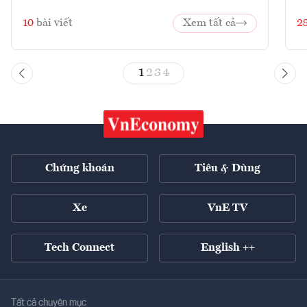
10
bài viết
Xem tất cả
2
1
2
3
4
Chứng khoán
Tiêu & Dùng
Xe
VnE TV
Tech Connect
English ++
Tất cả chuyên mục