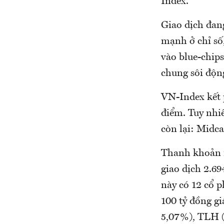
Index.
Giao dịch đang
mạnh ở chỉ số
vào blue-chips
chung sôi độn
VN-Index kết 
điểm. Tuy nhi
còn lại: Midc
Thanh khoản r
giao dịch 2.69
này có 12 cổ p
100 tỷ đồng gi
5,07%), TLH (