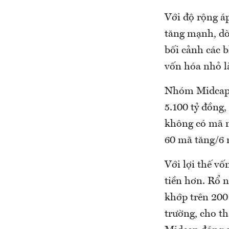
Với độ rộng á
tăng mạnh, dò
bối cảnh các 
vốn hóa nhỏ là
Nhóm Midcap c
5.100 tỷ đồng,
không có mã n
60 mã tăng/6 
Với lợi thế v
tiền hơn. Rổ n
khớp trên 200
trường, cho th