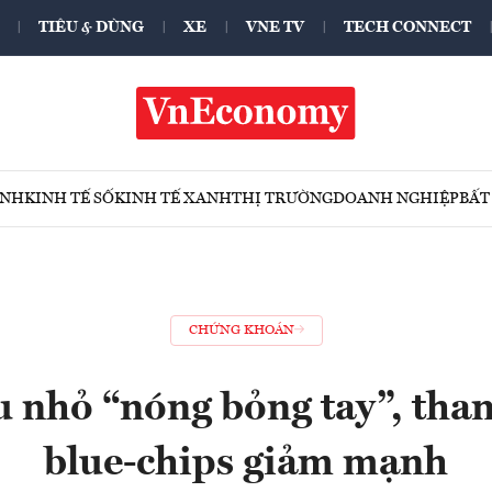
TIÊU & DÙNG
XE
VNE TV
TECH CONNECT
ÍNH
KINH TẾ SỐ
KINH TẾ XANH
THỊ TRƯỜNG
DOANH NGHIỆP
BẤT
CHỨNG KHOÁN
u nhỏ “nóng bỏng tay”, tha
blue-chips giảm mạnh