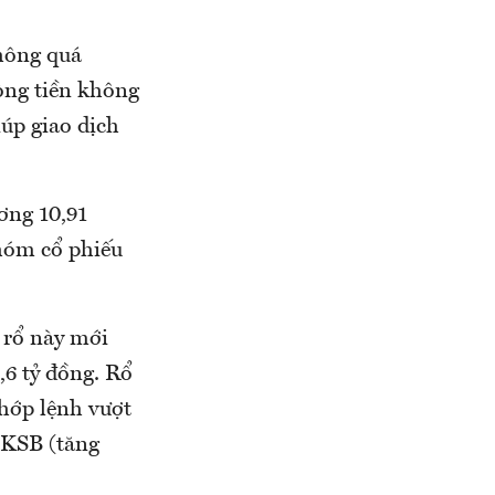
không quá
òng tiền không
iúp giao dịch
ơng 10,91
hóm cổ phiếu
 rổ này mới
,6 tỷ đồng. Rổ
khớp lệnh vượt
, KSB (tăng