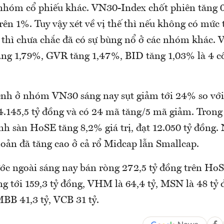
 nhóm cổ phiếu khác. VN30-Index chốt phiên tăng 
rên 1%. Tuy vậy xét về vị thế thì nếu không có mức 
n thì chưa chắc đã có sự bùng nổ ở các nhóm khác. 
ng 1,79%, GVR tăng 1,47%, BID tăng 1,03% là 4 cổ
lệnh ở nhóm VN30 sáng nay sụt giảm tới 24% so với
 4.145,5 tỷ đồng và có 24 mã tăng/5 mã giảm. Trong
ệnh sàn HoSE tăng 8,2% giá trị, đạt 12.050 tỷ đồng.
hoản đã tăng cao ở cả rổ Midcap lẫn Smallcap.
ớc ngoài sáng nay bán ròng 272,5 tỷ đồng trên HoS
g tới 159,3 tỷ đồng, VHM là 64,4 tỷ, MSN là 48 tỷ 
BB 41,3 tỷ, VCB 31 tỷ.