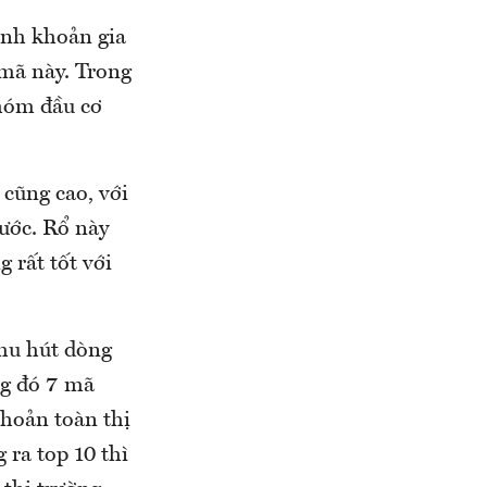
anh khoản gia
 mã này. Trong
nhóm đầu cơ
cũng cao, với
rước. Rổ này
 rất tốt với
thu hút dòng
ng đó 7 mã
hoản toàn thị
 ra top 10 thì