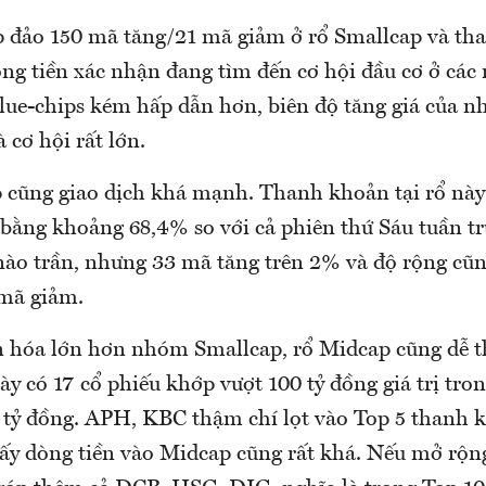
p đảo 150 mã tăng/21 mã giảm ở rổ Smallcap và th
ng tiền xác nhận đang tìm đến cơ hội đầu cơ ở các
blue-chips kém hấp dẫn hơn, biên độ tăng giá của 
 cơ hội rất lớn.
ũng giao dịch khá mạnh. Thanh khoản tại rổ này 
 bằng khoảng 68,4% so với cả phiên thứ Sáu tuần t
ào trần, nhưng 33 mã tăng trên 2% và độ rộng cũng
mã giảm.
ốn hóa lớn hơn nhóm Smallcap, rổ Midcap cũng dễ 
ày có 17 cổ phiếu khớp vượt 100 tỷ đồng giá trị tro
 tỷ đồng. APH, KBC thậm chí lọt vào Top 5 thanh k
ấy dòng tiền vào Midcap cũng rất khá. Nếu mở rộng