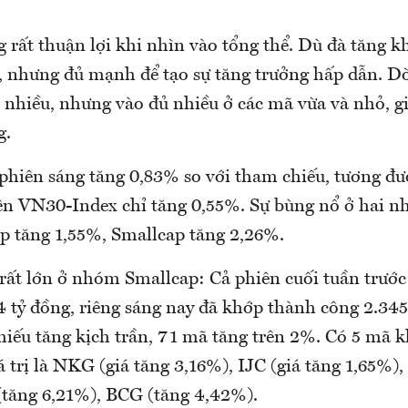
 rất thuận lợi khi nhìn vào tổng thể. Dù đà tăng 
, nhưng đủ mạnh để tạo sự tăng trưởng hấp dẫn. D
 nhiều, nhưng vào đủ nhiều ở các mã vừa và nhỏ, g
g.
phiên sáng tăng 0,83% so với tham chiếu, tương đư
ên VN30-Index chỉ tăng 0,55%. Sự bùng nổ ở hai n
ap tăng 1,55%, Smallcap tăng 2,26%.
ất lớn ở nhóm Smallcap: Cả phiên cuối tuần trước
4 tỷ đồng, riêng sáng nay đã khớp thành công 2.345
hiếu tăng kịch trần, 71 mã tăng trên 2%. Có 5 mã 
á trị là NKG (giá tăng 3,16%), IJC (giá tăng 1,65%)
tăng 6,21%), BCG (tăng 4,42%).