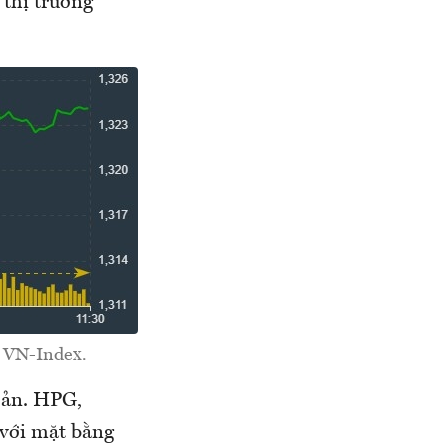
thị trường
o VN-Index.
oản. HPG,
 với mặt bằng