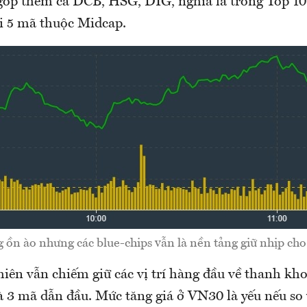
óp thêm cả DCB, HSG, DIG, nghĩa là trong Top 10 
i 5 mã thuộc Midcap.
 ồn ào nhưng các blue-chips vẫn là nền tảng giữ nhịp ch
iên vẫn chiếm giữ các vị trí hàng đầu về thanh kh
 3 mã dẫn đầu. Mức tăng giá ở VN30 là yếu nếu so