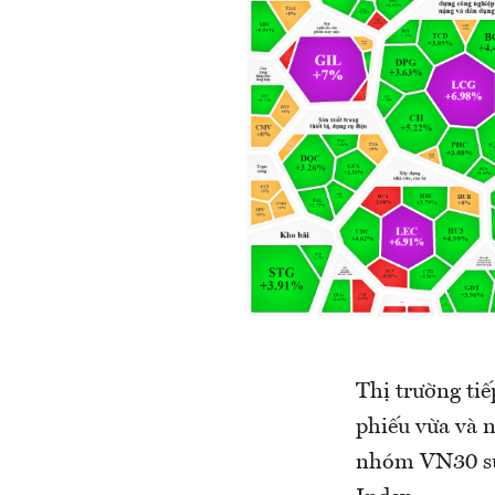
Thị trường tiế
phiếu vừa và n
nhóm VN30 sụt