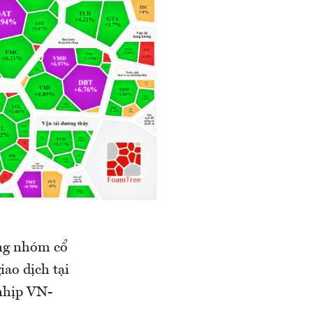
ang nhóm cổ
iao dịch tại
 nhịp VN-