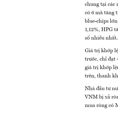
chung tại các
có 6 mã tăng t
blue-chips lớ
1,12%, HPG tă
số nhiều nhất.
Giá trị khớp 
trước, chỉ đạt
giá trị khớp l
trên, thanh k
Nhà đầu tư nư
VNM bị xả ròn
mua ròng có M