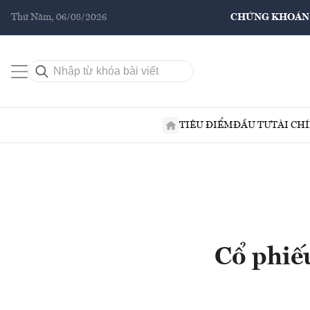
Thứ Năm, 06/08/2026
CHỨNG KHOÁN
TIÊU ĐIỂM
ĐẦU TƯ
TÀI CH
Cổ phiế