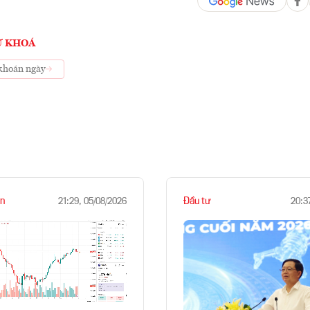
Ừ KHOÁ
khoán ngày
n
Đầu tư
21:29, 05/08/2026
20:3