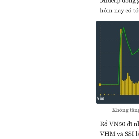
Midcap đóng g
hôm nay có tớ
Không tăng
Rổ VN30 dĩ nh
VHM và SSI là