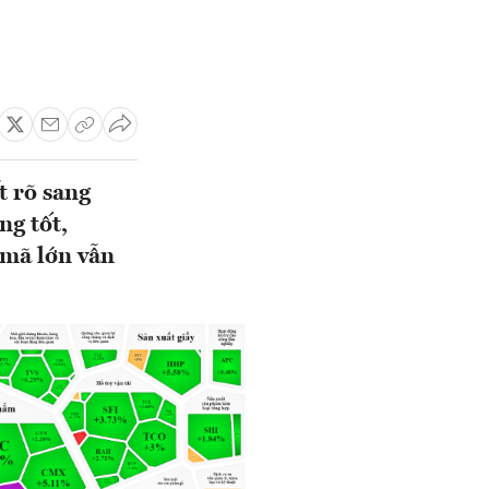
t rõ sang
ng tốt,
 mã lớn vẫn