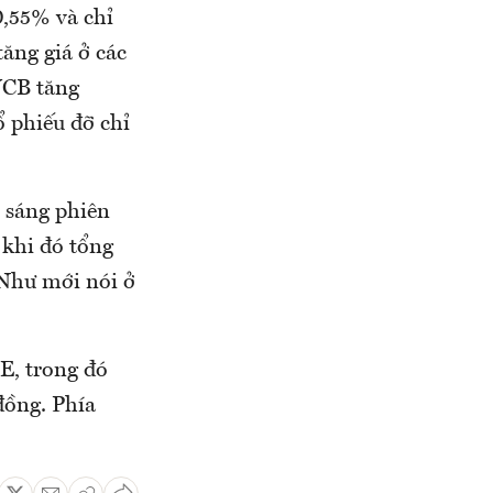
0,55% và chỉ
tăng giá ở các
VCB tăng
 phiếu đỡ chỉ
 sáng phiên
 khi đó tổng
 Như mới nói ở
E, trong đó
đồng. Phía