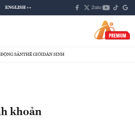
ENGLISH ++
 ĐỘNG SẢN
THẾ GIỚI
DÂN SINH
nh khoản