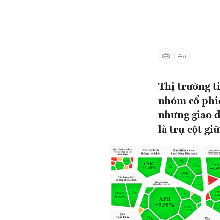
Thị trường t
nhóm cổ phiế
nhưng giao d
là trụ cột gi