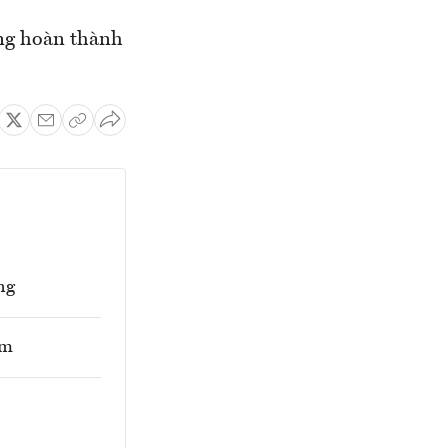
ợng hoàn thành
ng
am