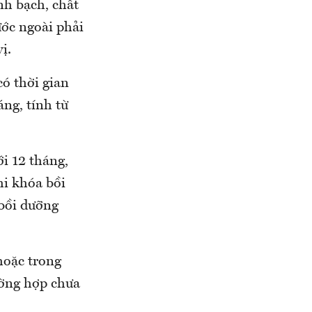
nh bạch, chất
ước ngoài phải
ị.
có thời gian
áng, tính từ
ới 12 tháng,
hi khóa bồi
 bồi dưỡng
 hoặc trong
rường hợp chưa