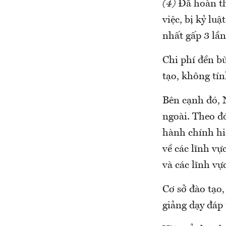
(4)
Đã hoàn th
việc, bị kỷ lu
nhất gấp 3 lần
Chi phí đền b
tạo, không tí
Bên cạnh đó, 
ngoài. Theo đ
hành chính hiệ
về các lĩnh vự
và các lĩnh vự
Cơ sở đào tạo,
giảng dạy đáp