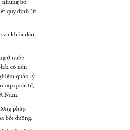
, nhưng bỏ
ết quy định (ít
c vụ khóa đào
ỡng ở nước
phải có nền
nghiệm quản lý
 nhập quốc tế,
iệt Nam.
hương pháp
óa bồi dưỡng.