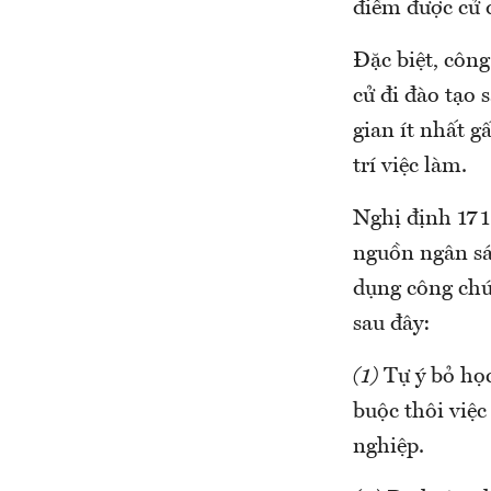
điểm được cử đ
Đặc biệt, công
cử đi đào tạo 
gian ít nhất g
trí việc làm.
Nghị định 171 
nguồn ngân sá
dụng công chứ
sau đây:
(1)
Tự ý bỏ học
buộc thôi việc
nghiệp.