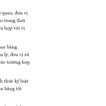
ơ quan, đơn vị
ạo trong thời
ù hợp với vị
 học bằng
 lý, đơn vị sử
các trường hợp
h thức kỷ luật
n bằng tốt