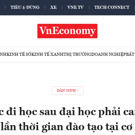
TIÊU & DÙNG
XE
VNE TV
TECH CONNECT
ÍNH
KINH TẾ SỐ
KINH TẾ XANH
THỊ TRƯỜNG
DOANH NGHIỆP
BẤT
DÂN SINH
 đi học sau đại học phải c
 lần thời gian đào tạo tại c