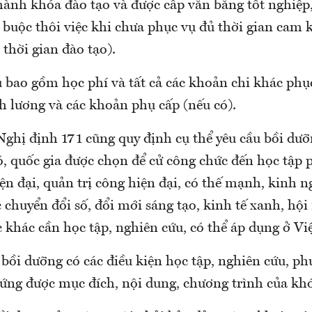
ành khóa đào tạo và được cấp văn bằng tốt nghiệp
ật buộc thôi việc khi chưa phục vụ đủ thời gian cam k
 thời gian đào tạo).
ù bao gồm học phí và tất cả các khoản chi khác phụ
nh lương và các khoản phụ cấp (nếu có).
Nghị định 171 cũng quy định cụ thể yêu cầu bồi dư
ó, quốc gia được chọn để cử công chức đến học tập 
n đại, quản trị công hiện đại, có thế mạnh, kinh 
c chuyển đổi số, đổi mới sáng tạo, kinh tế xanh, hội
c khác cần học tập, nghiên cứu, có thể áp dụng ở V
 bồi dưỡng có các điều kiện học tập, nghiên cứu, p
 ứng được mục đích, nội dung, chương trình của kh