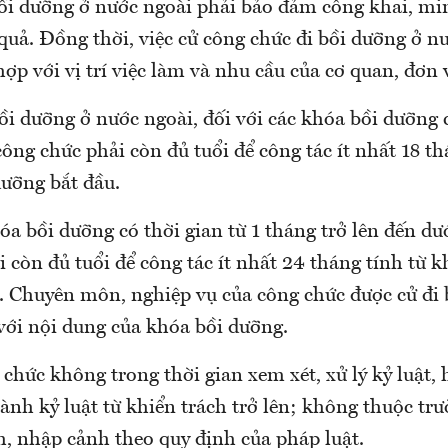
bồi dưỡng ở nước ngoài phải bảo đảm công khai, mi
quả. Đồng thời, việc cử công chức đi bồi dưỡng ở n
p với vị trí việc làm và nhu cầu của cơ quan, đơn v
ồi dưỡng ở nước ngoài, đối với các khóa bồi dưỡng 
công chức phải còn đủ tuổi để công tác ít nhất 18 th
dưỡng bắt đầu.
óa bồi dưỡng có thời gian từ 1 tháng trở lên đến dư
 còn đủ tuổi để công tác ít nhất 24 tháng tính từ k
. Chuyên môn, nghiệp vụ của công chức được cử đi
với nội dung của khóa bồi dưỡng.
 chức không trong thời gian xem xét, xử lý kỷ luật,
hành kỷ luật từ khiển trách trở lên; không thuộc t
h, nhập cảnh theo quy định của pháp luật.