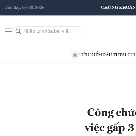
Thứ Bảy, 08/08/2026
CHỨNG KHOÁN
TIÊU ĐIỂM
ĐẦU TƯ
TÀI CH
Công chức
việc gấp 3