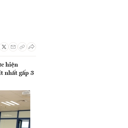
ực hiện
ít nhất gấp 3