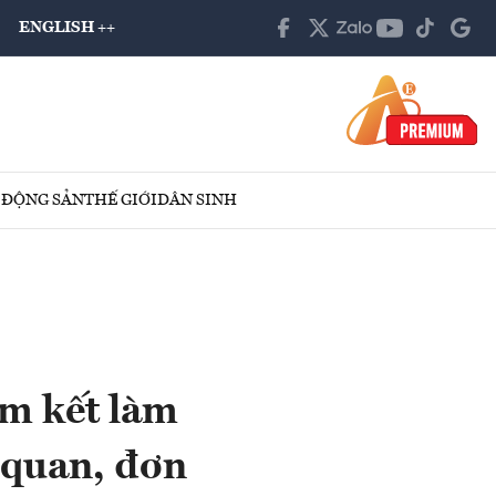
ENGLISH ++
 ĐỘNG SẢN
THẾ GIỚI
DÂN SINH
am kết làm
ơ quan, đơn