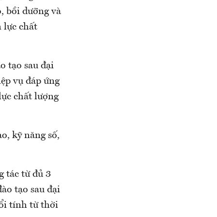
o, bồi dưỡng và
 lực chất
o tạo sau đại
iệp vụ đáp ứng
lực chất lượng
o, kỹ năng số,
g tác từ đủ 3
đào tạo sau đại
i tính từ thời