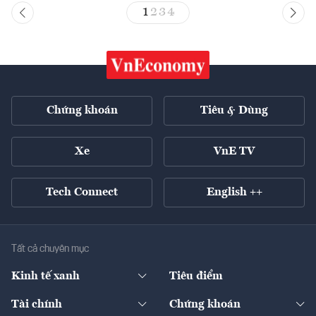
1
2
3
4
Chứng khoán
Tiêu & Dùng
Xe
VnE TV
Tech Connect
English ++
Tất cả chuyên mục
Kinh tế xanh
Tiêu điểm
Chuyển động xanh
Tài chính
Chứng khoán