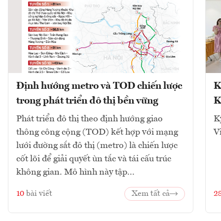
Định hướng metro và TOD chiến lược
K
trong phát triển đô thị bền vững
K
Phát triển đô thị theo định hướng giao
K
thông công cộng (TOD) kết hợp với mạng
V
lưới đường sắt đô thị (metro) là chiến lược
cốt lõi để giải quyết ùn tắc và tái cấu trúc
không gian. Mô hình này tập...
10
bài viết
Xem tất cả
2