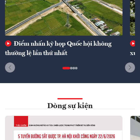
Điểm nhấn kỳ họp Quốc hội không
thường lệ lần thứ nhất
xuấ
Dòng sự kiện