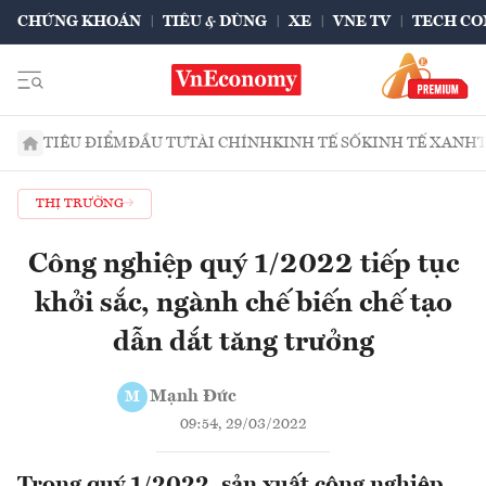
CHỨNG KHOÁN
TIÊU & DÙNG
XE
VNE TV
TECH CO
TIÊU ĐIỂM
ĐẦU TƯ
TÀI CHÍNH
KINH TẾ SỐ
KINH TẾ XANH
THỊ TRƯỜNG
Công nghiệp quý 1/2022 tiếp tục
khởi sắc, ngành chế biến chế tạo
dẫn dắt tăng trưởng
Mạnh Đức
M
09:54, 29/03/2022
Trong quý 1/2022, sản xuất công nghiệp