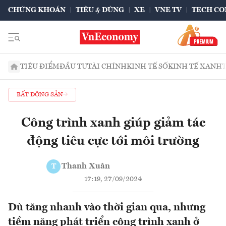
CHỨNG KHOÁN
TIÊU & DÙNG
XE
VNE TV
TECH CO
TIÊU ĐIỂM
ĐẦU TƯ
TÀI CHÍNH
KINH TẾ SỐ
KINH TẾ XANH
BẤT ĐỘNG SẢN
Công trình xanh giúp giảm tác
động tiêu cực tới môi trường
Thanh Xuân
T
17:19, 27/09/2024
Dù tăng nhanh vào thời gian qua, nhưng
tiềm năng phát triển công trình xanh ở