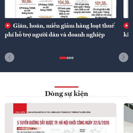
Giãn, hoãn, miễn giảm hàng loạt thuế
phí hỗ trợ người dân và doanh nghiệp
kin
Dòng sự kiện