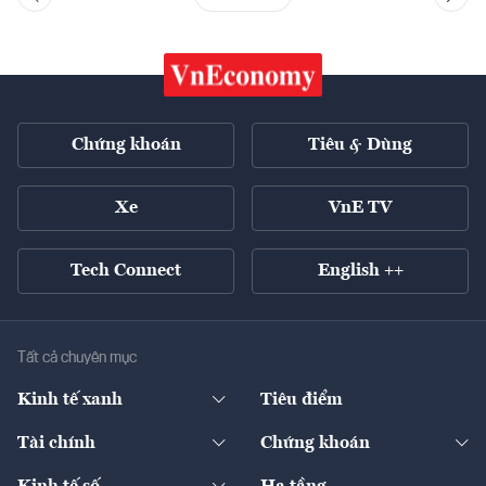
Chứng khoán
Tiêu & Dùng
Xe
VnE TV
Tech Connect
English ++
Tất cả chuyên mục
Kinh tế xanh
Tiêu điểm
Chuyển động xanh
Tài chính
Chứng khoán
Pháp lý
Ngân hàng
Doanh nghiệp niêm yết