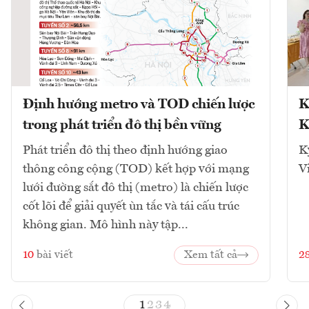
Định hướng metro và TOD chiến lược
K
trong phát triển đô thị bền vững
K
Phát triển đô thị theo định hướng giao
K
thông công cộng (TOD) kết hợp với mạng
V
lưới đường sắt đô thị (metro) là chiến lược
cốt lõi để giải quyết ùn tắc và tái cấu trúc
không gian. Mô hình này tập...
10
bài viết
Xem tất cả
2
1
2
3
4