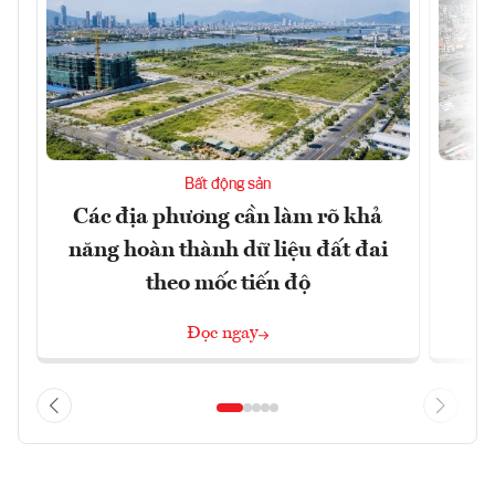
Bất động sản
Các địa phương cần làm rõ khả
Q
năng hoàn thành dữ liệu đất đai
h
theo mốc tiến độ
Đọc ngay