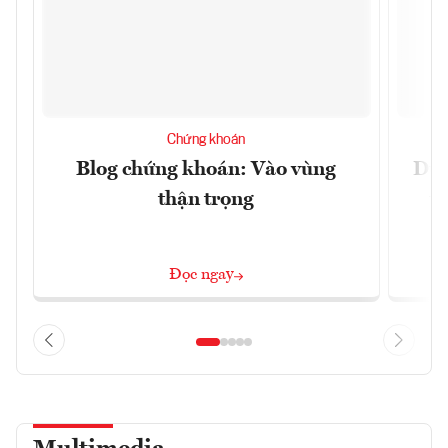
Chứng khoán
Blog chứng khoán: Vào vùng
Dự 
thận trọng
t
Đọc ngay