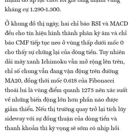
mạnh do áp lực chốt lời gia tăng mạnh vùng
kháng cự 1.290-1.300.
Ở khung đồ thị ngày, hai chỉ báo RSI và MACD
đều cho tín hiệu hình thành phân kỳ âm và chỉ
báo CMF tiếp tục neo ở vùng thấp dưới mốc 0
cho thấy sự chững lại của dòng tiền. Tuy nhiên
dải mây xanh Ichimoku vẫn mở rộng lên trên,
chỉ số chung vẫn đang vận động trên đường
MA20, đồng thời mốc 0.618 của Fibonacci
thoái lui là vùng điểm quanh 1275 nên xác suất
về những biến động lớn hơn phần nào được
giảm thiểu. Nếu thị trường quay trở lại tích lũy
sideway với sự đồng thuận của dòng tiền và
thanh khoản thì kỳ vọng sẽ sớm có nhịp hồi