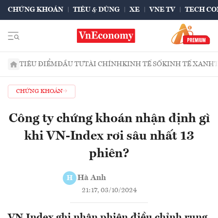
CHỨNG KHOÁN
TIÊU & DÙNG
XE
VNE TV
TECH CO
TIÊU ĐIỂM
ĐẦU TƯ
TÀI CHÍNH
KINH TẾ SỐ
KINH TẾ XANH
CHỨNG KHOÁN
Công ty chứng khoán nhận định gì
khi VN-Index rơi sâu nhất 13
phiên?
Hà Anh
H
21:17, 03/10/2024
VN Index ghi nhận phiên điều chỉnh rung