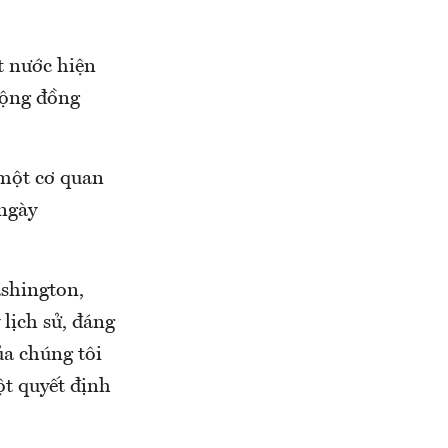
t nước hiện
cộng đồng
 một cơ quan
 ngày
ashington,
lịch sử, đáng
ủa chúng tôi
ột quyết định