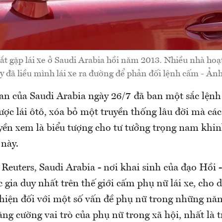
ắt gặp lái xe ở Saudi Arabia hồi năm 2013. Nhiều nhà hoạ
y đã liều mình lái xe ra đường để phản đối lệnh cấm - Ảnh
n của Saudi Arabia ngày 26/7 đã ban một sắc lệnh
ợc lái ôtô, xóa bỏ một truyền thống lâu đời mà cá
ền xem là biểu tượng cho tư tưởng trọng nam khi
 này.
Reuters, Saudi Arabia - nơi khai sinh của đạo Hồi - 
ốc gia duy nhất trên thế giới cấm phụ nữ lái xe, cho
thiện đối với một số vấn đề phụ nữ trong những nă
ăng cường vai trò của phụ nữ trong xã hội, nhất là 