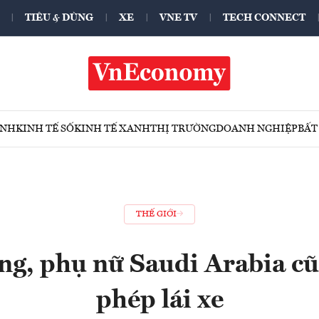
TIÊU & DÙNG
XE
VNE TV
TECH CONNECT
ÍNH
KINH TẾ SỐ
KINH TẾ XANH
THỊ TRƯỜNG
DOANH NGHIỆP
BẤT
THẾ GIỚI
ng, phụ nữ Saudi Arabia c
phép lái xe