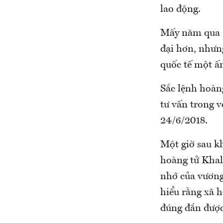
lao động.
Mấy năm qua S
đại hơn, nhưn
quốc tế một ấ
Sắc lệnh hoàn
tư vấn trong v
24/6/2018.
Một giờ sau kh
hoàng tử Khal
nhớ của vương
hiểu rằng xã h
đúng đắn được 