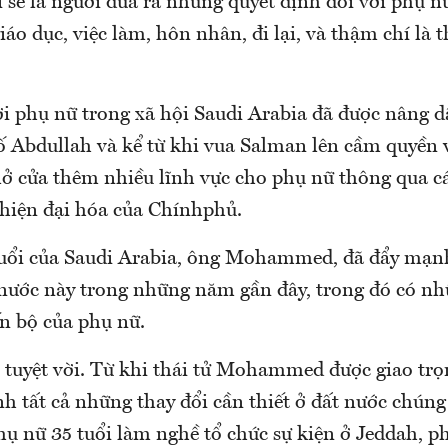
i sẽ là người đưa ra những quyết định đối với phụ 
iáo dục, việc làm, hôn nhân, đi lại, và thậm chí l
ời phụ nữ trong xã hội Saudi Arabia đã được nâng d
ố Abdullah và kể từ khi vua Salman lên cầm quyền
ở cửa thêm nhiều lĩnh vực cho phụ nữ thông qua c
 hiện đại hóa của Chínhphủ.
 tuổi của Saudi Arabia, ông Mohammed, đã đẩy mạ
ở nước này trong những năm gần đây, trong đó có nh
ến bộ của phụ nữ.
t tuyệt vời. Từ khi thái tử Mohammed được giao trọ
h tất cả những thay đổi cần thiết ở đất nước chúng
ụ nữ 35 tuổi làm nghề tổ chức sự kiện ở Jeddah, ph