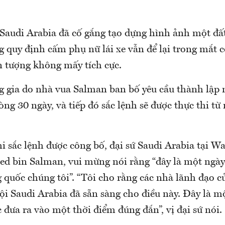
audi Arabia đã cố gắng tạo dựng hình ảnh một đấ
g quy định cấm phụ nữ lái xe vẫn để lại trong mắt 
n tượng không mấy tích cực.
g gia do nhà vua Salman ban bố yêu cầu thành lập
òng 30 ngày, và tiếp đó sắc lệnh sẽ được thực thi từ
i sắc lệnh được công bố, đại sứ Saudi Arabia tại W
ed bin Salman, vui mừng nói rằng “đây là một ngày 
 quốc chúng tôi”. “Tôi cho rằng các nhà lãnh đạo c
ội Saudi Arabia đã sẵn sàng cho điều này. Đây là m
đưa ra vào một thời điểm đúng đắn”, vị đại sứ nói.