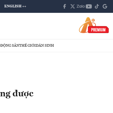
ENGLISH ++
 ĐỘNG SẢN
THẾ GIỚI
DÂN SINH
ũng được