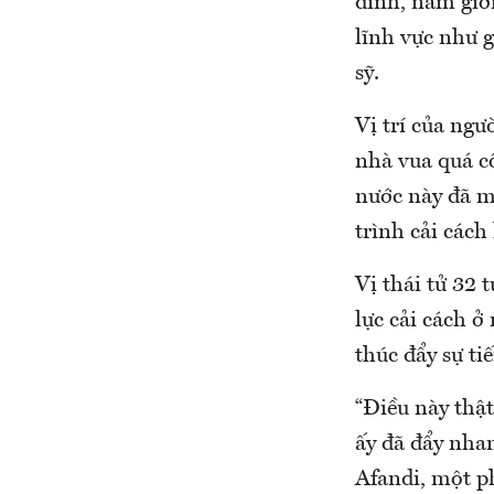
đình, nam giớ
lĩnh vực như g
sỹ.
Vị trí của ngư
nhà vua quá c
nước này đã m
trình cải cách
Vị thái tử 32
lực cải cách 
thúc đẩy sự ti
“Điều này thậ
ấy đã đẩy nhan
Afandi, một ph