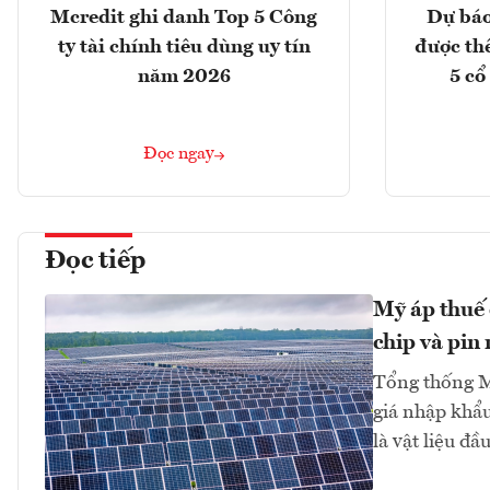
Mcredit ghi danh Top 5 Công
Dự báo
ty tài chính tiêu dùng uy tín
được th
năm 2026
5 cổ
Đọc ngay
Đọc tiếp
Mỹ áp thuế 
chip và pin 
Tổng thống M
giá nhập khẩu
là vật liệu đầ