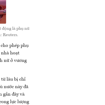
t động là phụ nữ
: Reuters.
 cho phép phụ
c nhà hoạt
nh nữ ở vương
từ lâu bị chỉ
 dù nước này đã
m gần đây và
trong lực lượng