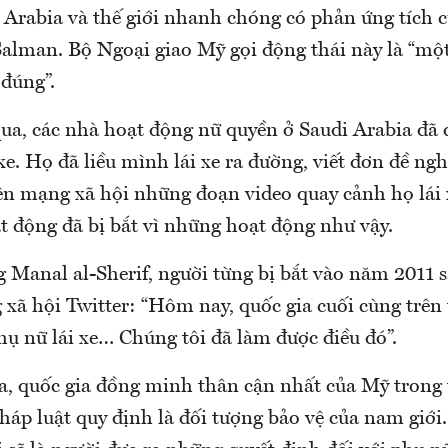
 Arabia và thế giới nhanh chóng có phản ứng tích c
Salman. Bộ Ngoại giao Mỹ gọi động thái này là “một
 đúng”.
ua, các nhà hoạt động nữ quyền ở Saudi Arabia đã 
xe. Họ đã liều mình lái xe ra đường, viết đơn đề ngh
ên mạng xã hội những đoạn video quay cảnh họ lái 
t động đã bị bắt vì những hoạt động như vậy.
Manal al-Sherif, người từng bị bắt vào năm 2011 sa
 xã hội Twitter: “Hôm nay, quốc gia cuối cùng trên 
hụ nữ lái xe… Chúng tôi đã làm được điều đó”.
a, quốc gia đồng minh thân cận nhất của Mỹ trong t
áp luật quy định là đối tượng bảo vệ của nam giới.