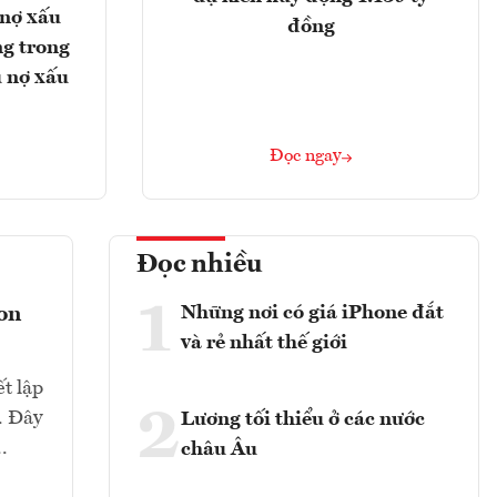
 nợ xấu
đồng
g trong
 nợ xấu
Đọc ngay
Đọc nhiều
1
Những nơi có giá iPhone đắt
con
và rẻ nhất thế giới
t lập
2
. Đây
Lương tối thiểu ở các nước
.
châu Âu