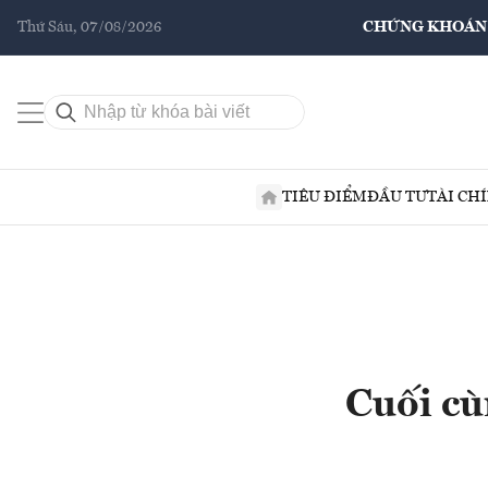
Thứ Sáu, 07/08/2026
CHỨNG KHOÁN
TIÊU ĐIỂM
ĐẦU TƯ
TÀI CH
Cuối cù