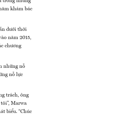
nữ trong những
à thăm khám bác
ần dưới thời
 vào năm 2015,
ác chương
nh những nỗ
ững nỗ lực
ng trách, ông
 tôi”, Marwa
át biểu. “Chúc