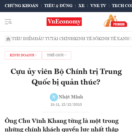
CHỨNG KHOÁN
TIÊU & DÙNG
XE
VNE TV
TECH CO
TIÊU ĐIỂM
ĐẦU TƯ
TÀI CHÍNH
KINH TẾ SỐ
KINH TẾ XANH
KINH DOANH
THẾ GIỚI
Cựu ủy viên Bộ Chính trị Trung
Quốc bị quản thúc?
Nhật Minh
N
15:11, 12/12/2013
Ông Chu Vĩnh Khang từng là một trong
những chính khách quyền lực nhất thập