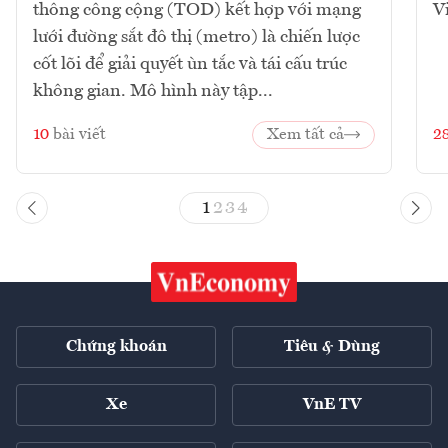
thông công cộng (TOD) kết hợp với mạng
V
lưới đường sắt đô thị (metro) là chiến lược
cốt lõi để giải quyết ùn tắc và tái cấu trúc
không gian. Mô hình này tập...
10
bài viết
Xem tất cả
2
1
2
3
4
Chứng khoán
Tiêu & Dùng
Xe
VnE TV