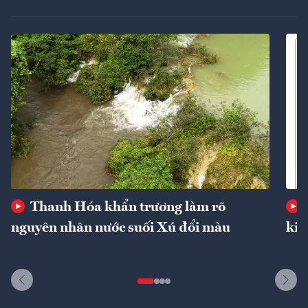
Thanh Hóa khẩn trương làm rõ
nguyên nhân nước suối Xú đổi màu
kin