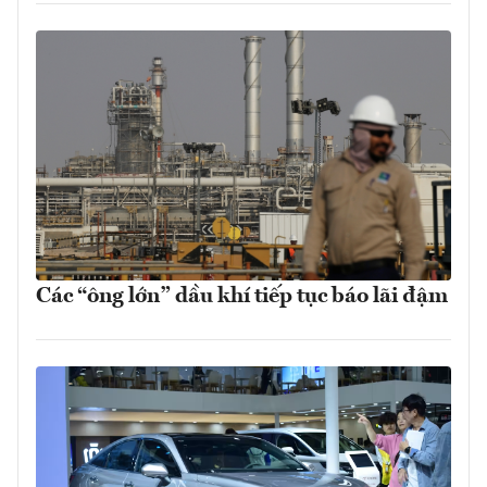
Các “ông lớn” dầu khí tiếp tục báo lãi đậm