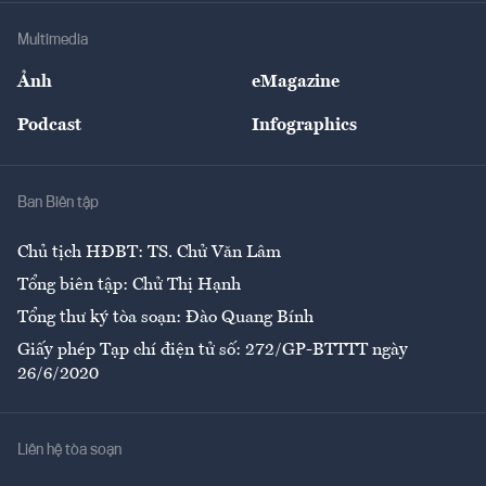
Doanh nghiệp
Địa phương
Thị trường
Bảo hiểm
Multimedia
Sự kiện
Nhân lực
Ảnh
eMagazine
Đẹp +
An sinh
Podcast
Infographics
Giải trí
Y tế
Nhà
Ban Biên tập
Ẩm thực
Chủ tịch HĐBT: TS. Chử Văn Lâm
Tổng biên tập: Chử Thị Hạnh
Tổng thư ký tòa soạn: Đào Quang Bính
Giấy phép Tạp chí điện tử số: 272/GP-BTTTT ngày
26/6/2020
Liên hệ tòa soạn