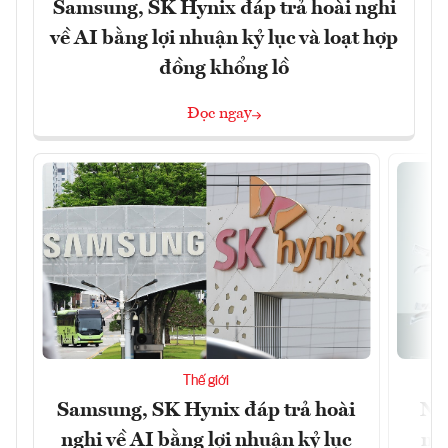
Samsung, SK Hynix đáp trả hoài nghi
về AI bằng lợi nhuận kỷ lục và loạt hợp
đồng khổng lồ
Đọc ngay
Thế giới
Samsung, SK Hynix đáp trả hoài
Nhữ
nghi về AI bằng lợi nhuận kỷ lục
mộ