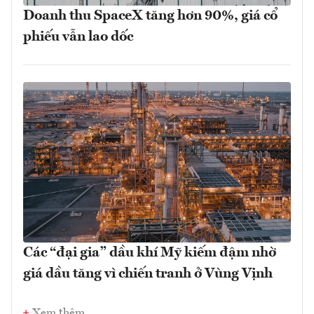
Doanh thu SpaceX tăng hơn 90%, giá cổ
phiếu vẫn lao dốc
Các “đại gia” dầu khí Mỹ kiếm đậm nhờ
giá dầu tăng vì chiến tranh ở Vùng Vịnh
Xem thêm