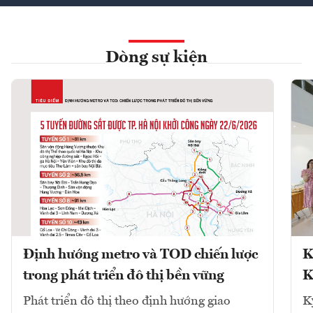
Dòng sự kiện
Định hướng metro và TOD chiến lược
K
trong phát triển đô thị bền vững
K
Phát triển đô thị theo định hướng giao
K