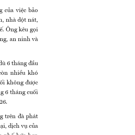
 của việc bảo
m, nhà dột nát,
tế. Ông kêu gọi
òng, an ninh và
dù 6 tháng đầu
còn nhiều khó
đối không được
g 6 tháng cuối
26.
g trên đà phát
ại, dịch vụ của