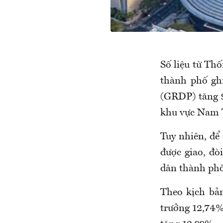
Số liệu từ Th
thành phố gh
(GRDP) tăng 9
khu vực Nam 
Tuy nhiên, để
được giao, đò
dân thành phố
Theo kịch bả
trưởng 12,74%