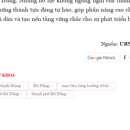
 Trung. Những nỗ lực không ngừng nghỉ của thàn
hững thành tựu đáng tự hào, góp phần nâng cao c
i dân và tạo nền tảng vững chắc cho sự phát triển 
Nguồn:
UBN
Ừ KHOÁ
 Mạnh Hùng
Đà Nẵng
mục tiêu tăng trưởng 2026
 tế Đà Nẵng
thành phố Đà Nẵng