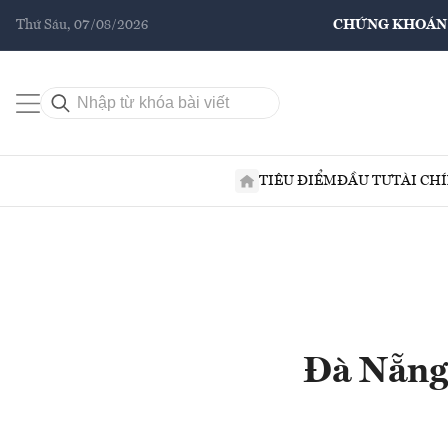
Thứ Sáu, 07/08/2026
CHỨNG KHOÁN
TIÊU ĐIỂM
ĐẦU TƯ
TÀI CH
Đà Nẵng 