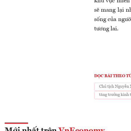
khu vực miền
sẽ mang lại n
sống của ngườ
tương lai.
ĐỌC BÀI THEO T
Chủ tịch Nguyễn
tăng trưởng kinh
Mới nhất trên
VnEconomy