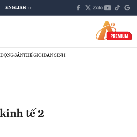
ENGLISH ++
 ĐỘNG SẢN
THẾ GIỚI
DÂN SINH
kinh tế 2