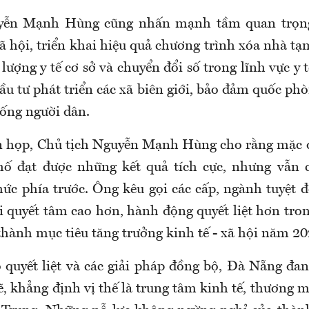
yễn Mạnh Hùng cũng nhấn mạnh tầm quan trọng
 hội, triển khai hiệu quả chương trình xóa nhà tạ
lượng y tế cơ sở và chuyển đổi số trong lĩnh vực y 
u tư phát triển các xã biên giới, bảo đảm quốc ph
sống người dân.
n họp, Chủ tịch Nguyễn Mạnh Hùng cho rằng mặc 
ố đạt được những kết quả tích cực, nhưng vẫn 
hức phía trước. Ông kêu gọi các cấp, ngành tuyệt 
i quyết tâm cao hơn, hành động quyết liệt hơn tron
hành mục tiêu tăng trưởng kinh tế - xã hội năm 20
o quyết liệt và các giải pháp đồng bộ, Đà Nẵng đan
 khẳng định vị thế là trung tâm kinh tế, thương m