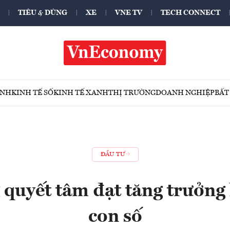
TIÊU & DÙNG
XE
VNE TV
TECH CONNECT
ÍNH
KINH TẾ SỐ
KINH TẾ XANH
THỊ TRƯỜNG
DOANH NGHIỆP
BẤT
ĐẦU TƯ
quyết tâm đạt tăng trưởng 
con số