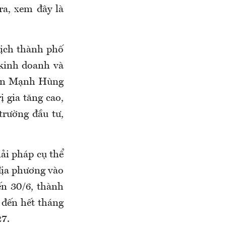
ra, xem đây là
tịch thành phố
 kinh doanh và
yễn Mạnh Hùng
ị gia tăng cao,
trường đầu tư,
iải pháp cụ thể
 địa phương vào
ến 30/6, thành
 đến hết tháng
27.