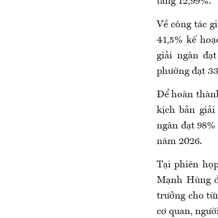
tăng 12,99%.
Về công tác g
41,5% kế hoạ
giải ngân đạ
phường đạt 33
Để hoàn thành
kịch bản giả
ngân đạt 98% 
năm 2026.
Tại phiên họ
Mạnh Hùng đã
trưởng cho từn
cơ quan, người