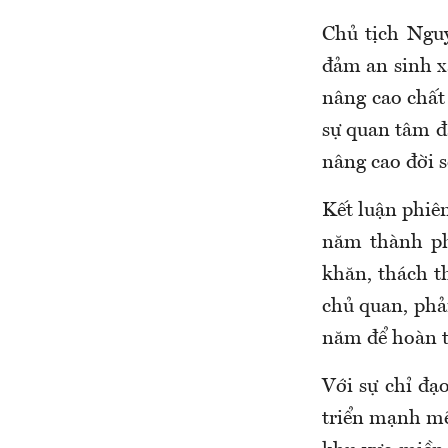
Chủ tịch Ngu
đảm an sinh xã
nâng cao chất 
sự quan tâm đầ
nâng cao đời 
Kết luận phiê
năm thành ph
khăn, thách t
chủ quan, phả
năm để hoàn t
Với sự chỉ đạ
triển mạnh mẽ,