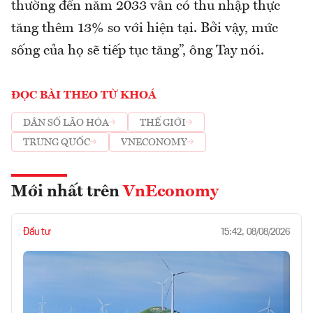
thường đến năm 2033 vẫn có thu nhập thực
tăng thêm 13% so với hiện tại. Bởi vậy, mức
sống của họ sẽ tiếp tục tăng”, ông Tay nói.
ĐỌC BÀI THEO TỪ KHOÁ
DÂN SỐ LÃO HÓA
THẾ GIỚI
TRUNG QUỐC
VNECONOMY
Mới nhất trên
VnEconomy
Đầu tư
15:42, 08/08/2026