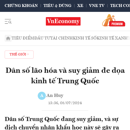
CHỨNG KHOÁN
TIÊU & DÙNG
XE
VNE TV
TECH CO
TIÊU ĐIỂM
ĐẦU TƯ
TÀI CHÍNH
KINH TẾ SỐ
KINH TẾ XANH
THẾ GIỚI
Dân số lão hóa và suy giảm đe dọa
kinh tế Trung Quốc
An Huy
A
13:36, 05/07/2024
Dân số Trung Quốc đang suy giảm, và sự
dịch chuyển nhân khẩu học này sẽ gây ra