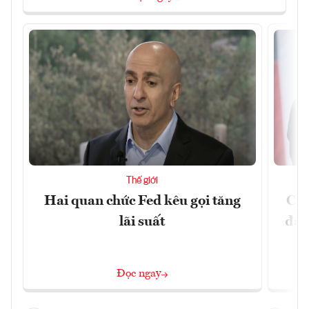
Thế giới
Hai quan chức Fed kêu gọi tăng
Chí
lãi suất
đã 
Đọc ngay