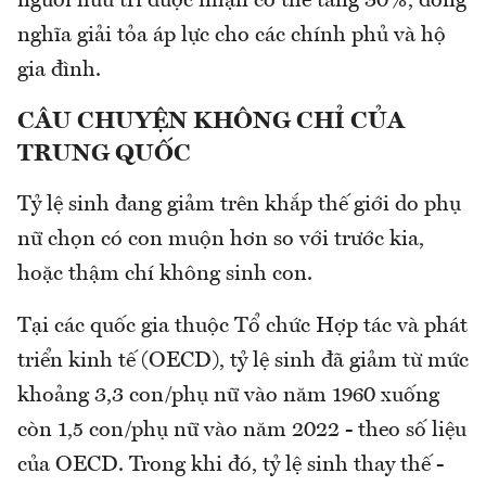
người hưu trí được nhận có thể tăng 30%, đồng
nghĩa giải tỏa áp lực cho các chính phủ và hộ
gia đình.
CÂU CHUYỆN KHÔNG CHỈ CỦA
TRUNG QUỐC
Tỷ lệ sinh đang giảm trên khắp thế giới do phụ
nữ chọn có con muộn hơn so với trước kia,
hoặc thậm chí không sinh con.
Tại các quốc gia thuộc Tổ chức Hợp tác và phát
triển kinh tế (OECD), tỷ lệ sinh đã giảm từ mức
khoảng 3,3 con/phụ nữ vào năm 1960 xuống
còn 1,5 con/phụ nữ vào năm 2022 - theo số liệu
của OECD. Trong khi đó, tỷ lệ sinh thay thế -