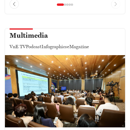
Multimedia
VnE TV
Podcast
Infographics
eMagazine