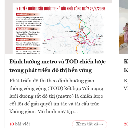
Định hướng metro và TOD chiến lược
K
trong phát triển đô thị bền vững
K
Phát triển đô thị theo định hướng giao
K
thông công cộng (TOD) kết hợp với mạng
V
lưới đường sắt đô thị (metro) là chiến lược
cốt lõi để giải quyết ùn tắc và tái cấu trúc
không gian. Mô hình này tập...
10
bài viết
Xem tất cả
2