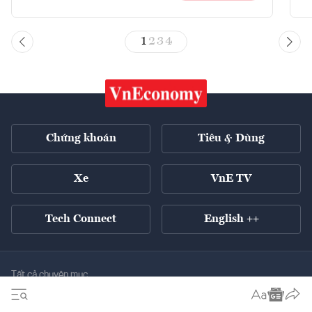
1
2
3
4
Chứng khoán
Tiêu & Dùng
Xe
VnE TV
Tech Connect
English ++
Tất cả chuyên mục
Kinh tế xanh
Tiêu điểm