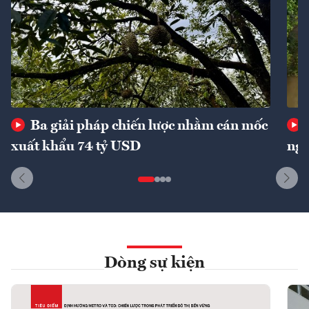
Ba giải pháp chiến lược nhằm cán mốc
xuất khẩu 74 tỷ USD
ngu
Dòng sự kiện