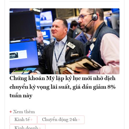
Chứng khoán Mỹ lập kỷ lục mới nhờ dịch
chuyển kỳ vọng lãi suất, giá dầu giảm 8%
tuần này
Xem thêm
Kinh tế
Chuyển động 24h
Kinh doanh