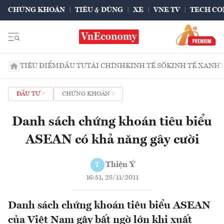
CHỨNG KHOÁN
TIÊU & DÙNG
XE
VNE TV
TECH CO
TIÊU ĐIỂM
ĐẦU TƯ
TÀI CHÍNH
KINH TẾ SỐ
KINH TẾ XANH
ĐẦU TƯ
CHỨNG KHOÁN
Danh sách chứng khoán tiêu biểu
ASEAN có khả năng gây cười
Thiện Ý
T
16:51, 28/11/2011
Danh sách chứng khoán tiêu biểu ASEAN
của Việt Nam gây bất ngờ lớn khi xuất