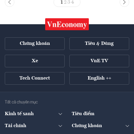
1
2
3
4
Chứng khoán
Tiêu & Dùng
Xe
VnE TV
Tech Connect
English ++
Tất cả chuyên mục
Kinh tế xanh
Tiêu điểm
Chuyển động xanh
Tài chính
Chứng khoán
Pháp lý