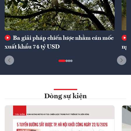
Ba giải pháp chiến lược nhằm cán mốc
xuất khẩu 74 tỷ USD
ngu
Dòng sự kiện