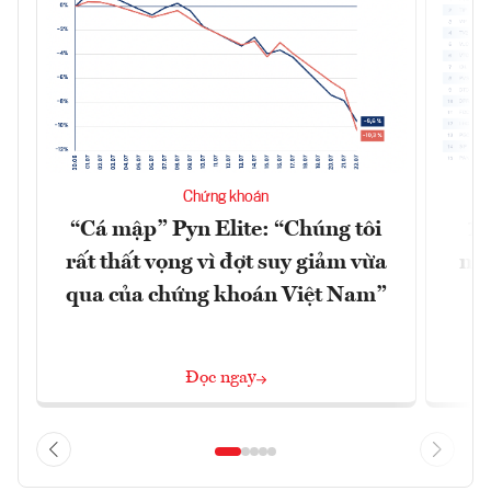
Chứng khoán
“Cá mập” Pyn Elite: “Chúng tôi
15
rất thất vọng vì đợt suy giảm vừa
mặt
qua của chứng khoán Việt Nam”
Đọc ngay