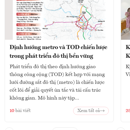
Định hướng metro và TOD chiến lược
K
trong phát triển đô thị bền vững
K
Phát triển đô thị theo định hướng giao
K
thông công cộng (TOD) kết hợp với mạng
V
lưới đường sắt đô thị (metro) là chiến lược
cốt lõi để giải quyết ùn tắc và tái cấu trúc
không gian. Mô hình này tập...
10
bài viết
Xem tất cả
2