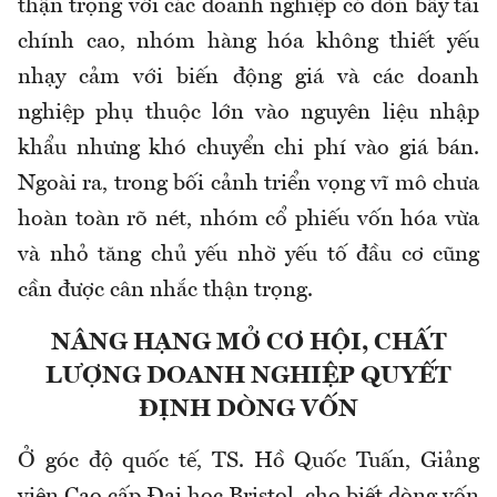
thận trọng với các doanh nghiệp có đòn bẩy tài
chính cao, nhóm hàng hóa không thiết yếu
nhạy cảm với biến động giá và các doanh
nghiệp phụ thuộc lớn vào nguyên liệu nhập
khẩu nhưng khó chuyển chi phí vào giá bán.
Ngoài ra, trong bối cảnh triển vọng vĩ mô chưa
hoàn toàn rõ nét, nhóm cổ phiếu vốn hóa vừa
và nhỏ tăng chủ yếu nhờ yếu tố đầu cơ cũng
cần được cân nhắc thận trọng.
NÂNG HẠNG MỞ CƠ HỘI, CHẤT
LƯỢNG DOANH NGHIỆP QUYẾT
ĐỊNH DÒNG VỐN
Ở góc độ quốc tế, TS. Hồ Quốc Tuấn, Giảng
viên Cao cấp Đại học Bristol, cho biết dòng vốn