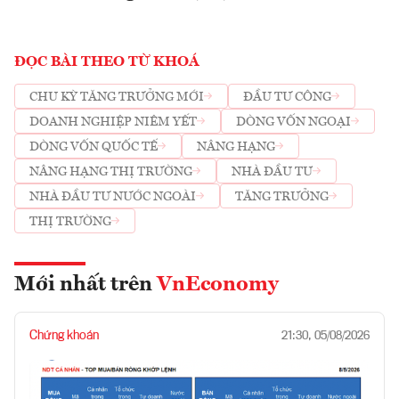
ĐỌC BÀI THEO TỪ KHOÁ
CHU KỲ TĂNG TRƯỞNG MỚI
ĐẦU TƯ CÔNG
DOANH NGHIỆP NIÊM YẾT
DÒNG VỐN NGOẠI
DÒNG VỐN QUỐC TẾ
NÂNG HẠNG
NÂNG HẠNG THỊ TRƯỜNG
NHÀ ĐẦU TƯ
NHÀ ĐẦU TƯ NƯỚC NGOÀI
TĂNG TRƯỞNG
THỊ TRƯỜNG
Mới nhất trên
VnEconomy
Chứng khoán
21:30, 05/08/2026