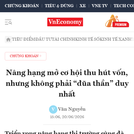
CHỨNG KHOÁN
TIÊU & DÙNG
XE
VNE TV
TECH CO
TIÊU ĐIỂM
ĐẦU TƯ
TÀI CHÍNH
KINH TẾ SỐ
KINH TẾ XANH
CHỨNG KHOÁN
Nâng hạng mở cơ hội thu hút vốn,
nhưng không phải “đũa thần” duy
nhất
Vân Nguyễn
V
15:06, 20/06/2026
Triển vọng nâng hạng thị trường cùng đà