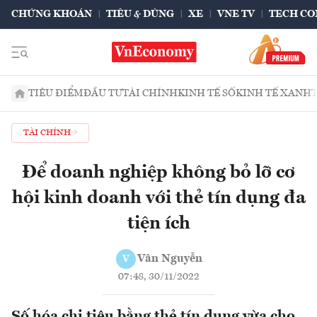
CHỨNG KHOÁN
TIÊU & DÙNG
XE
VNE TV
TECH CO
TIÊU ĐIỂM
ĐẦU TƯ
TÀI CHÍNH
KINH TẾ SỐ
KINH TẾ XANH
TÀI CHÍNH
Để doanh nghiệp không bỏ lỡ cơ
hội kinh doanh với thẻ tín dụng đa
tiện ích
Vân Nguyễn
V
07:48, 30/11/2022
Số hóa chi tiêu bằng thẻ tín dụng vừa cho