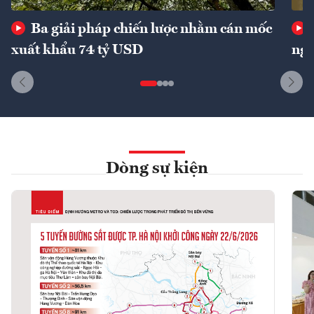
Ba giải pháp chiến lược nhằm cán mốc
xuất khẩu 74 tỷ USD
ngu
Dòng sự kiện