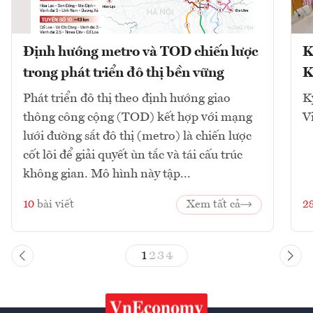
Định hướng metro và TOD chiến lược
K
trong phát triển đô thị bền vững
K
Phát triển đô thị theo định hướng giao
K
thông công cộng (TOD) kết hợp với mạng
V
lưới đường sắt đô thị (metro) là chiến lược
cốt lõi để giải quyết ùn tắc và tái cấu trúc
không gian. Mô hình này tập...
10
bài viết
Xem tất cả
2
1
2
3
4