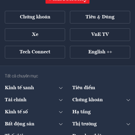
Chứng khoán
Tiêu & Dùng
Xe
VnE TV
Tech Connect
English ++
Tất cả chuyên mục
Kinh tế xanh
Tiêu điểm
Chuyển động xanh
Tài chính
Chứng khoán
Pháp lý
Ngân hàng
Doanh nghiệp niêm yết
Kinh tế số
Hạ tầng
Thương hiệu xanh
Thị trường vốn
Thị trường
Sản phẩm - Thị trường
Bất động sản
Thị trường
Diễn đàn
Thuế
Đầu tư
Tài sản số
Chính sách
Xuất nhập khẩu