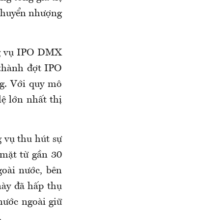
ế chuyển nhượng
ơng vụ IPO DMX
 thành đợt IPO
ng. Với quy mô
ệ lớn nhất thị
 vụ thu hút sự
 mặt từ gần 30
goài nước, bên
này đã hấp thụ
nước ngoài giữ
.