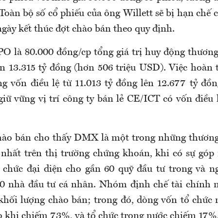
 Toàn bộ số cổ phiếu của ông Willett sẽ bị hạn ch
gày kết thúc đợt chào bán theo quy định.
PO là 80.000 đồng/cp tổng giá trị huy động thư
ơn 13.315 tỷ đồng (hơn 506 triệu USD). Việc hoàn
 vốn điều lệ từ 11.013 tỷ đồng lên 12.677 tỷ đồ
iữ vững vị trí công ty bán lẻ CE/ICT có vốn điều l
hào bán cho thấy DMX là một trong những thương
nhất trên thị trường chứng khoán, khi có sự góp
 chức đại diện cho gần 60 quỹ đầu tư trong và n
0 nhà đầu tư cá nhân. Nhóm định chế tài chính 
khối lượng chào bán; trong đó, dòng vốn tổ chức 
ạo khi chiếm 73%, và tổ chức trong nước chiếm 17%