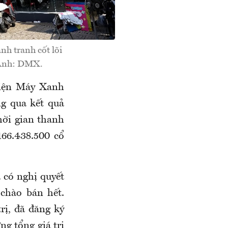
nh tranh cốt lõi
 Ảnh: DMX.
Điện Máy Xanh
 qua kết quả
hời gian thanh
66.438.500 cổ
 có nghị quyết
chào bán hết.
rị, đã đăng ký
g tổng giá trị