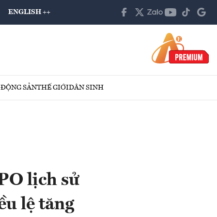
ENGLISH ++
 ĐỘNG SẢN
THẾ GIỚI
DÂN SINH
PO lịch sử
ều lệ tăng