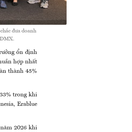
 chắc đưa doanh
: DMX.
trưởng ổn định
huần hợp nhất
hoàn thành 45%
 33% trong khi
esia, Erablue
h năm 2026 khi