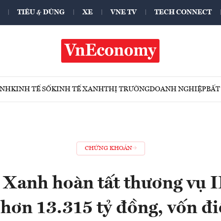
TIÊU & DÙNG
XE
VNE TV
TECH CONNECT
ÍNH
KINH TẾ SỐ
KINH TẾ XANH
THỊ TRƯỜNG
DOANH NGHIỆP
BẤT
CHỨNG KHOÁN
Xanh hoàn tất thương vụ I
 hơn 13.315 tỷ đồng, vốn đi