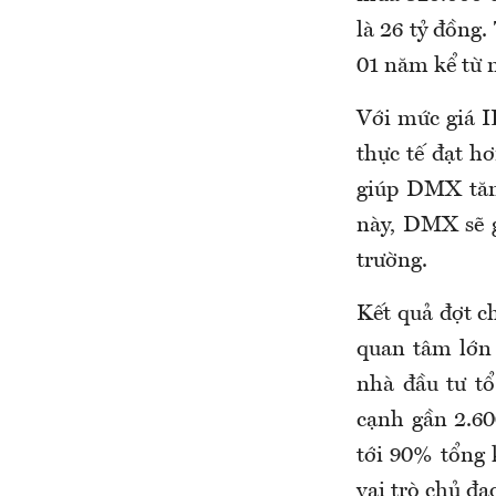
là 26 tỷ đồng.
01 năm kể từ n
Với mức giá I
thực tế đạt h
giúp DMX tăng
này, DMX sẽ g
trường.
Kết quả đợt c
quan tâm lớn 
nhà đầu tư tổ
cạnh gần 2.60
tới 90% tổng 
vai trò chủ đ