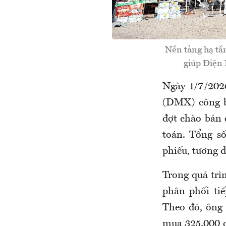
Nền tảng hạ tần
giúp Điện
Ngày 1/7/202
(DMX) công 
đợt chào bán 
toán. Tổng s
phiếu, tương 
Trong quá trì
phân phối ti
Theo đó, ông 
mua 325.000 c