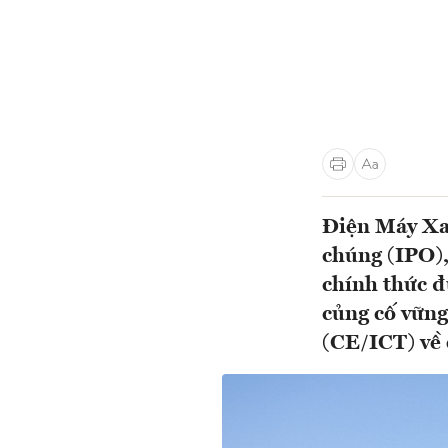
Điện Máy Xan
chúng (IPO),
chính thức đ
củng cố vững
(CE/ICT) về 