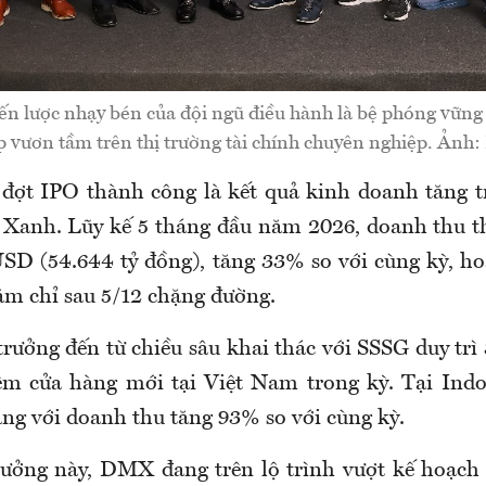
ến lược nhạy bén của đội ngũ điều hành là bệ phóng vững
p vươn tầm trên thị trường tài chính chuyên nghiệp. Ảnh
đợt IPO thành công là kết quả kinh doanh tăng 
 Xanh. Lũy kế 5 tháng đầu năm 2026, doanh thu t
USD (54.644 tỷ đồng), tăng 33% so với cùng kỳ, 
ăm chỉ sau 5/12 chặng đường.
trưởng đến từ chiều sâu khai thác với SSSG duy trì
m cửa hàng mới tại Việt Nam trong kỳ. Tại Indon
àng với doanh thu tăng 93% so với cùng kỳ.
rưởng này, DMX đang trên lộ trình vượt kế hoạc