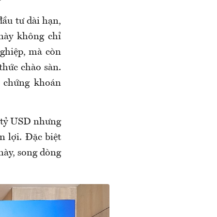
ầu tư dài hạn,
này không chỉ
nghiệp, mà còn
thức chào sàn.
ã chứng khoán
a tỷ USD nhưng
 lợi. Đặc biệt
 này, song dòng