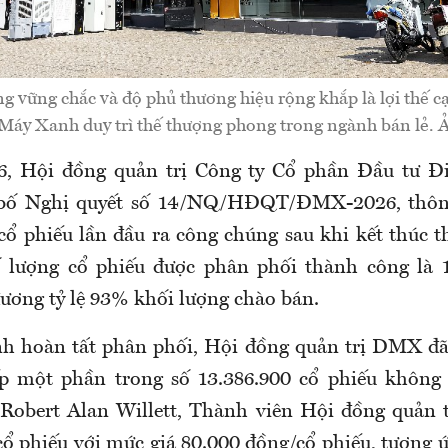
g vững chắc và độ phủ thương hiệu rộng khắp là lợi thế cạ
 Máy Xanh duy trì thế thượng phong trong ngành bán lẻ.
6, Hội đồng quản trị Công ty Cổ phần Đầu tư 
bố Nghị quyết số 14/NQ/HĐQT/ĐMX-2026, thông
cổ phiếu lần đầu ra công chúng sau khi kết thúc t
ố lượng cổ phiếu được phân phối thành công là 1
đương tỷ lệ 93% khối lượng chào bán.
nh hoàn tất phân phối, Hội đồng quản trị DMX đã
ếp một phần trong số 13.386.900 cổ phiếu không 
Robert Alan Willett, Thành viên Hội đồng quản t
ổ phiếu với mức giá 80.000 đồng/cổ phiếu, tương ứn