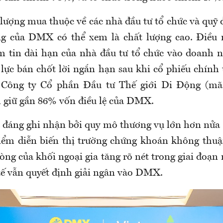
lượng mua thuộc về các nhà đầu tư tổ chức và quỹ đ
ng của DMX có thể xem là chất lượng cao. Điều 
 tin dài hạn của nhà đầu tư tổ chức vào doanh 
 lực bán chốt lời ngắn hạn sau khi cổ phiếu chính 
 Công ty Cổ phần Đầu tư Thế giới Di Động (m
giữ gần 86% vốn điều lệ của DMX.
ả đáng ghi nhận bởi quy mô thương vụ lớn hơn nử
điểm diễn biến thị trường chứng khoán không thuận
ròng của khối ngoại gia tăng rõ nét trong giai đoạn
 tế vẫn quyết định giải ngân vào DMX.