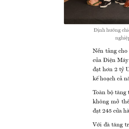
Định hướng chi
nghiệ
Nền tảng cho 
của Điện Máy
đạt hơn 2 tỷ 
kế hoạch cả n
Toàn bộ tăng 
không mở thê
đạt 245 cửa h
Với đà tăng t