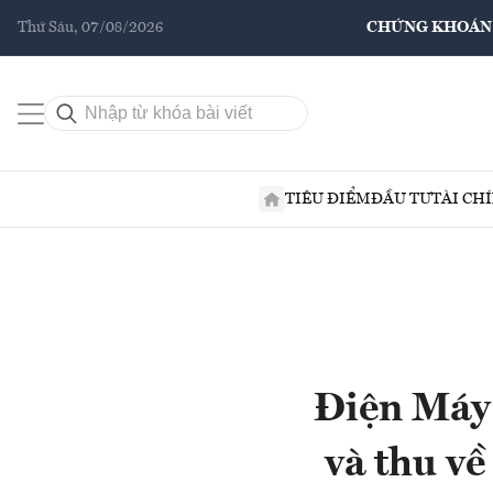
Thứ Sáu, 07/08/2026
CHỨNG KHOÁN
TIÊU ĐIỂM
ĐẦU TƯ
TÀI CH
Điện Máy 
và thu về