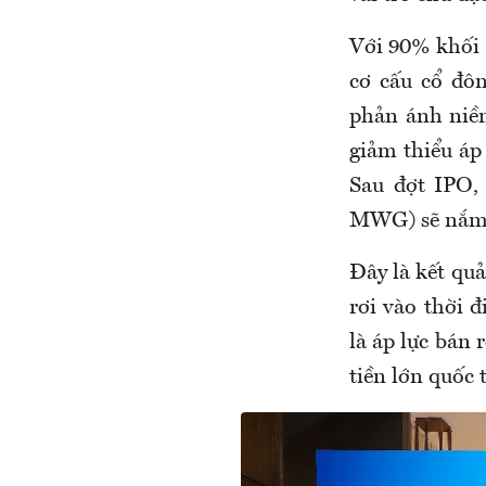
Với 90% khối 
cơ cấu cổ đô
phản ánh niềm
giảm thiểu áp
Sau đợt IPO,
MWG) sẽ nắm 
Đây là kết qu
rơi vào thời 
là áp lực bán 
tiền lớn quốc