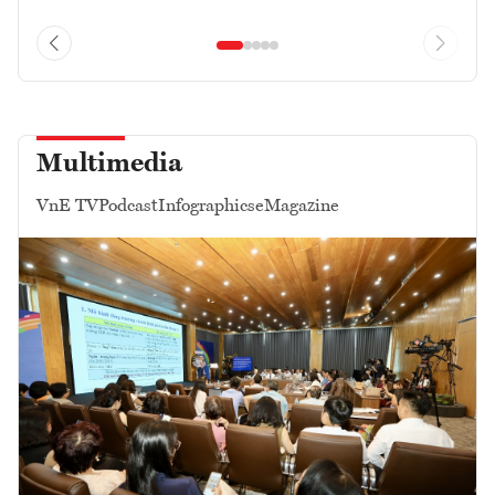
Multimedia
VnE TV
Podcast
Infographics
eMagazine