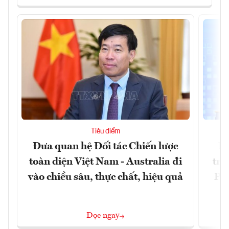
Tiêu điểm
Đưa quan hệ Đối tác Chiến lược
Ph
toàn diện Việt Nam - Australia đi
trự
vào chiều sâu, thực chất, hiệu quả
Phi
Đ
Đọc ngay