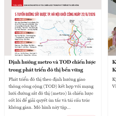
Định hướng metro và TOD chiến lược
K
trong phát triển đô thị bền vững
K
Phát triển đô thị theo định hướng giao
K
thông công cộng (TOD) kết hợp với mạng
V
lưới đường sắt đô thị (metro) là chiến lược
cốt lõi để giải quyết ùn tắc và tái cấu trúc
không gian. Mô hình này tập...