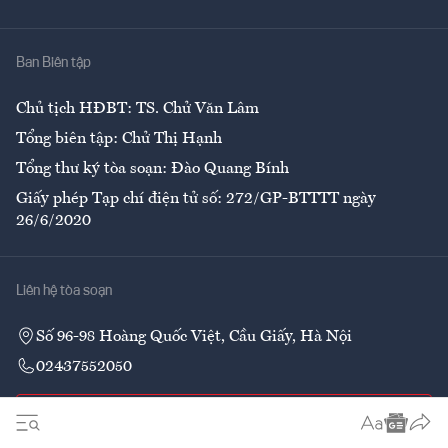
Y tế
Nhà
Ban Biên tập
Ẩm thực
Chủ tịch HĐBT: TS. Chử Văn Lâm
Tổng biên tập: Chử Thị Hạnh
Tổng thư ký tòa soạn: Đào Quang Bính
Giấy phép Tạp chí điện tử số: 272/GP-BTTTT ngày
26/6/2020
Liên hệ tòa soạn
Số 96-98 Hoàng Quốc Việt, Cầu Giấy, Hà Nội
02437552050
Liên hệ quảng cáo