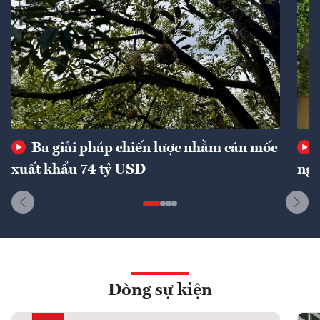
Ba giải pháp chiến lược nhằm cán mốc
xuất khẩu 74 tỷ USD
ngu
Dòng sự kiện