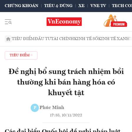
CHỨNG KHOÁN
TIÊU & DÙNG
XE
VNE TV
TECH CO
TIÊU ĐIỂM
ĐẦU TƯ
TÀI CHÍNH
KINH TẾ SỐ
KINH TẾ XANH
TIÊU ĐIỂM
Đề nghị bổ sung trách nhiệm bồi
thường khi bán hàng hóa có
khuyết tật
Phúc Minh
P
17:58, 10/11/2022
Các đại biểu Quốc hội đề nghị pháp luật