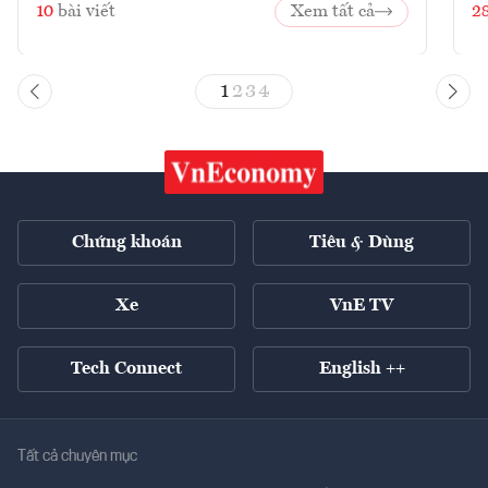
10
bài viết
Xem tất cả
2
1
2
3
4
Chứng khoán
Tiêu & Dùng
Xe
VnE TV
Tech Connect
English ++
Tất cả chuyên mục