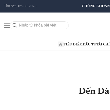
Thứ Sáu, 07/08/2026
CHỨNG KHOÁN
TIÊU ĐIỂM
ĐẦU TƯ
TÀI CH
Đến Đà 