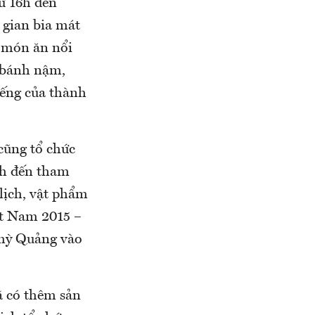
ừ 16h đến
 gian bia mát
ố món ăn nổi
 bánh nậm,
iếng của thành
cũng tổ chức
ch đến tham
 lịch, vật phẩm
ệt Nam 2015 –
 mỳ Quảng vào
ã có thêm sản