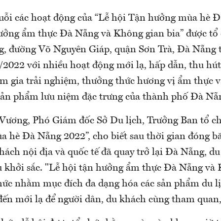
ỗi các hoạt động của “Lễ hội Tận hưởng mùa hè Đ
ưởng ẩm thực Đà Nẵng và Không gian bia” được tổ 
g, đường Võ Nguyên Giáp, quận Sơn Trà, Đà Nẵng 
/2022 với nhiều hoạt động mới lạ, hấp dẫn, thu hút
m gia trải nghiệm, thưởng thức hương vị ẩm thực 
sản phẩm lưu niệm đặc trưng của thành phố Đà Nẵ
ương, Phó Giám đốc Sở Du lịch, Trưởng Ban tổ ch
 hè Đà Nẵng 2022”, cho biết sau thời gian đóng b
hách nội địa và quốc tế đã quay trở lại Đà Nẵng, du
u khởi sắc. "Lễ hội tận hưởng ẩm thực Đà Nẵng và
chức nhằm mục đích đa dạng hóa các sản phẩm du lị
đến mới lạ để người dân, du khách cùng tham quan,