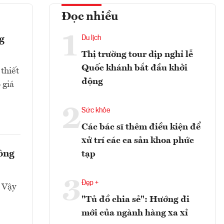
Đọc nhiều
1
g
Du lịch
Thị trường tour dịp nghỉ lễ
Quốc khánh bắt đầu khởi
thiết
động
 giá
2
Sức khỏe
Các bác sĩ thêm điều kiện để
xử trí các ca sản khoa phức
công
tạp
3
Đẹp +
. Vậy
"Tủ đồ chia sẻ": Hướng đi
mới của ngành hàng xa xỉ