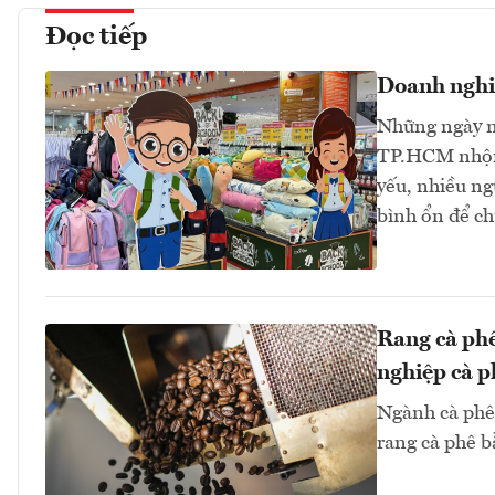
Đọc tiếp
Doanh nghiệ
Những ngày nà
TP.HCM nhộn 
yếu, nhiều ng
bình ổn để c
Rang cà phê
nghiệp cà p
Ngành cà phê 
rang cà phê b