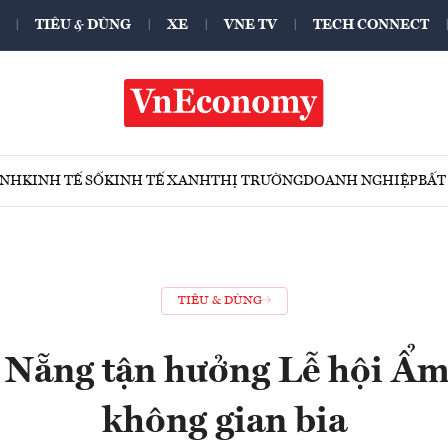
TIÊU & DÙNG
XE
VNE TV
TECH CONNECT
ÍNH
KINH TẾ SỐ
KINH TẾ XANH
THỊ TRƯỜNG
DOANH NGHIỆP
BẤT
TIÊU & DÙNG
Nẵng tận hưởng Lễ hội Ẩm
không gian bia