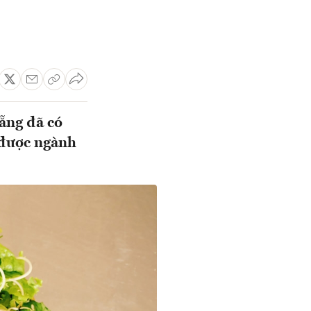
ẵng đã có
 được ngành