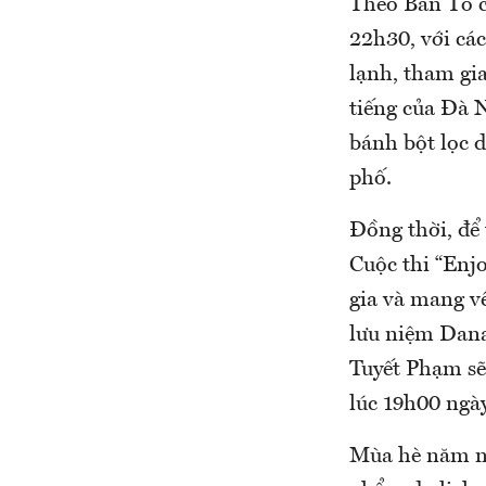
Theo Ban Tổ c
22h30, với cá
lạnh, tham gi
tiếng của Đà 
bánh bột lọc 
phố.
Đồng thời, để 
Cuộc thi “Enj
gia và mang về
lưu niệm Dana
Tuyết Phạm sẽ
lúc 19h00 ngà
Mùa hè năm na