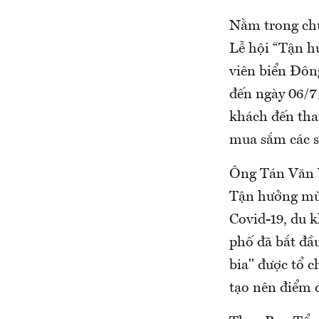
Nằm trong chu
Lễ hội “Tận h
viên biển Đôn
đến ngày 06/7
khách đến tha
mua sắm các 
Ông Tán Văn V
Tận hưởng mùa
Covid-19, du k
phố đã bắt đầ
bia" được tổ 
tạo nên điểm 