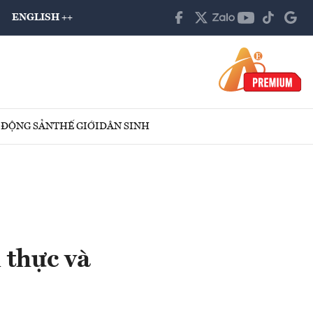
ENGLISH ++
 ĐỘNG SẢN
THẾ GIỚI
DÂN SINH
 thực và