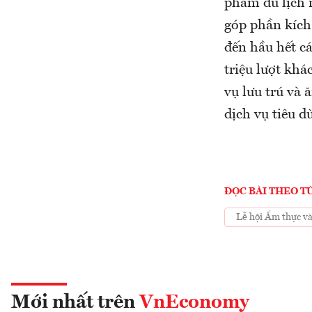
phẩm du lịch m
góp phần kích
đến hầu hết c
triệu lượt khá
vụ lưu trú và 
dịch vụ tiêu d
ĐỌC BÀI THEO T
Lễ hội Ẩm thực và
Mới nhất trên
VnEconomy