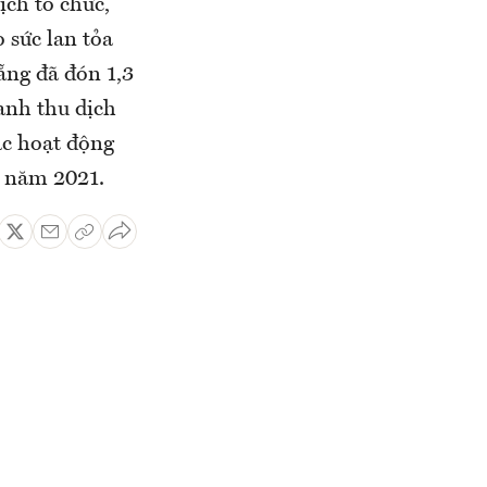
ịch tổ chức,
 sức lan tỏa
ẵng đã đón 1,3
anh thu dịch
ác hoạt động
ỳ năm 2021.