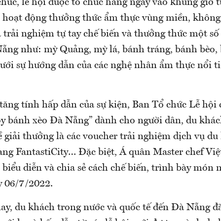
hức, lễ hội được tổ chức hằng ngày vào khung giờ t
c hoạt động thưởng thức ẩm thực vùng miền, không
a trải nghiệm tự tay chế biến và thưởng thức một s
Nẵng như: mỳ Quảng, mỳ lá, bánh tráng, bánh bèo,
dưới sự hướng dẫn của các nghệ nhân ẩm thực nổi t
tăng tính hấp dẫn của sự kiện, Ban Tổ chức Lễ hội 
oy bánh xèo Đà Nẵng” dành cho người dân, du khá
 giải thưởng là các voucher trải nghiệm dịch vụ du
ng FantastiCity… Đặc biệt, Á quân Master chef Vi
 biểu diễn và chia sẻ cách chế biến, trình bày món
y 06/7/2022.
y, du khách trong nước và quốc tế đến Đà Nẵng đ