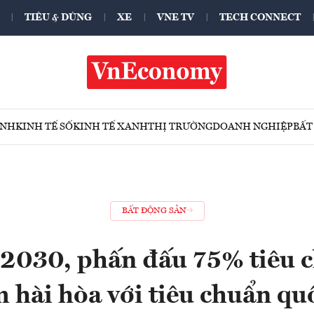
TIÊU & DÙNG
XE
VNE TV
TECH CONNECT
ÍNH
KINH TẾ SỐ
KINH TẾ XANH
THỊ TRƯỜNG
DOANH NGHIỆP
BẤT
BẤT ĐỘNG SẢN
2030, phấn đấu 75% tiêu c
 hài hòa với tiêu chuẩn quố