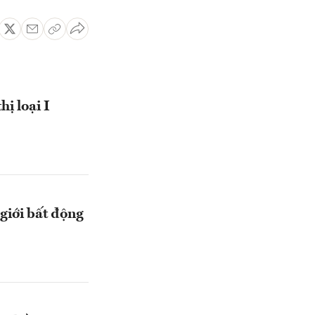
ị loại I
giới bất động