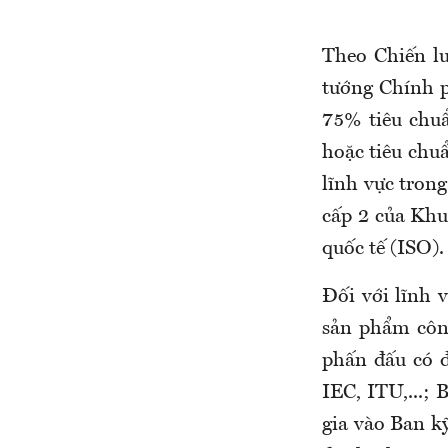
Theo Chiến l
tướng Chính 
75% tiêu chuẩ
hoặc tiêu chu
lĩnh vực tron
cấp 2 của Khu
quốc tế (ISO).
Đối với lĩnh 
sản phẩm côn
phấn đấu có đ
IEC, ITU,...;
gia vào Ban kỹ