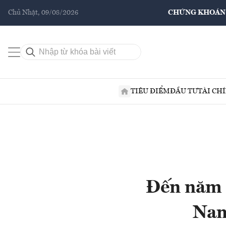
Chủ Nhật, 09/08/2026
CHỨNG KHOÁN
TIÊU ĐIỂM
ĐẦU TƯ
TÀI CH
Đến năm 
Nam