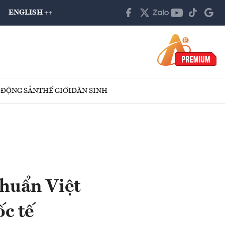
ENGLISH ++
 ĐỘNG SẢN
THẾ GIỚI
DÂN SINH
huẩn Việt
c tế