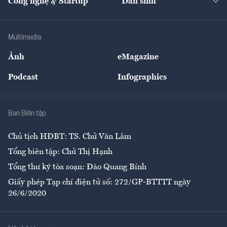
Công nghệ & Startup
Dân sinh
Tư vấn
Nông sản
Doanh nhân
Tư vấn Tiêu & Dùng
Infographics
Hạ tầng
Sức khỏe
Khung pháp lý
Doanh nghiệp
Địa phương
Thị trường
Bảo hiểm
Multimedia
Sự kiện
Nhân lực
Ảnh
eMagazine
Đẹp +
An sinh
Podcast
Infographics
Giải trí
Y tế
Nhà
Ban Biên tập
Ẩm thực
Chủ tịch HĐBT: TS. Chử Văn Lâm
Tổng biên tập: Chử Thị Hạnh
Tổng thư ký tòa soạn: Đào Quang Bính
Giấy phép Tạp chí điện tử số: 272/GP-BTTTT ngày
26/6/2020