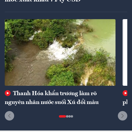
Thanh Hóa khẩn trương làm rõ
nguyên nhân nước suối Xú đổi màu
phí