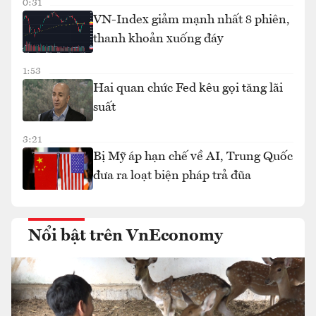
0:31
VN-Index giảm mạnh nhất 8 phiên,
thanh khoản xuống đáy
1:53
Hai quan chức Fed kêu gọi tăng lãi
suất
3:21
Bị Mỹ áp hạn chế về AI, Trung Quốc
đưa ra loạt biện pháp trả đũa
Nổi bật trên VnEconomy