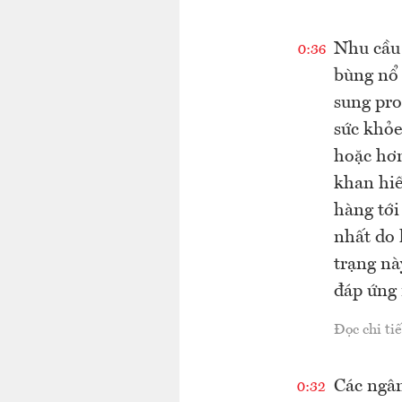
Nhu cầu 
0:36
bùng nổ 
sung pro
sức khỏe
hoặc hơn
khan hi
hàng tớ
nhất do 
trạng nà
đáp ứng 
Đọc chi tiế
Các ngân
0:32