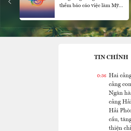
thềm báo cáo việc làm Mỹ,
SPDR Gold Trust mua ròng
mạnh
TIN CHÍNH
Hai cảng
0:36
cảng con
Ngân hàn
cảng Hải
Hải Phòn
cầu, tăn
thiện ch