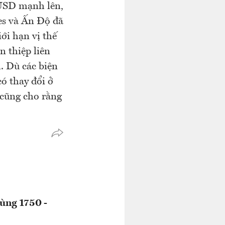
g USD mạnh lên,
nes và Ấn Độ đã
iới hạn vị thế
n thiệp liên
h. Dù các biện
có thay đổi ở
 cũng cho rằng
ùng 1750 -