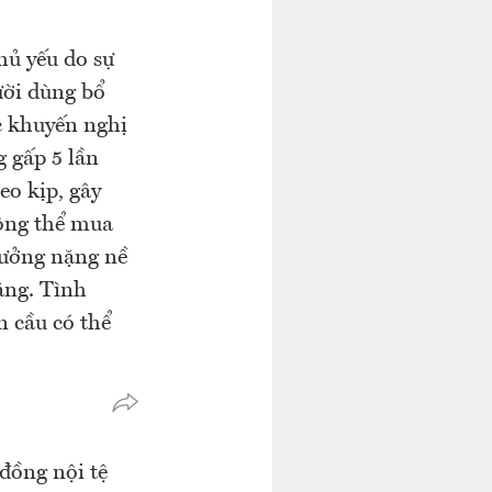
hủ yếu do sự
ười dùng bổ
ác khuyến nghị
g gấp 5 lần
o kịp, gây
ông thể mua
hưởng nặng nề
ăng. Tình
n cầu có thể
đồng nội tệ