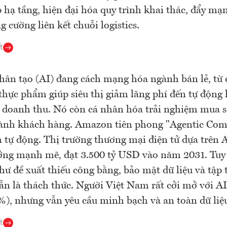
 hạ tầng, hiện đại hóa quy trình khai thác, đẩy mạ
g cường liên kết chuỗi logistics.
t
nhân tạo (AI) đang cách mạng hóa ngành bán lẻ, từ
thực phẩm giúp siêu thị giảm lãng phí đến tự động
g doanh thu. Nó còn cá nhân hóa trải nghiệm mua 
hành khách hàng. Amazon tiên phong "Agentic Com
tự động. Thị trường thương mại điện tử dựa trên 
ởng mạnh mẽ, đạt 3.500 tỷ USD vào năm 2031. Tuy 
hư đề xuất thiếu công bằng, bảo mật dữ liệu và tập 
ẫn là thách thức. Người Việt Nam rất cởi mở với A
), nhưng vẫn yêu cầu minh bạch và an toàn dữ liệ
t