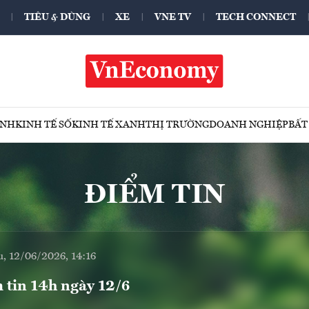
TIÊU & DÙNG
XE
VNE TV
TECH CONNECT
ÍNH
KINH TẾ SỐ
KINH TẾ XANH
THỊ TRƯỜNG
DOANH NGHIỆP
BẤT
ĐIỂM TIN
u, 12/06/2026, 14:16
 tin 14h ngày 12/6