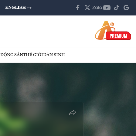
ENGLISH ++
 ĐỘNG SẢN
THẾ GIỚI
DÂN SINH