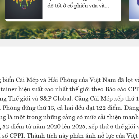
đỡ tốt ở cổ phiếu vừa và
nhỏ, vốn ngoại vẫn mua
ròng
 biển Cái Mép và Hải Phòng của Việt Nam đã lọt v
tainer hiệu suất cao nhất thế giới theo Báo cáo CP
g Thế giới và S&P Global. Cảng Cái Mép xếp thứ 11
 Phòng đứng thứ 13, cả hai đều đạt 122 điểm. Đáng
g là một trong những cảng có mức cải thiện mạnh
g 52 điểm từ năm 2020 lên 2025, xếp thứ 6 thế giới v
ỉ số CPPI. Thành tích này phản ánh nỗ lực của Việ