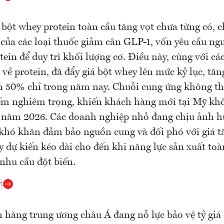
bột whey protein toàn cầu tăng vọt chưa từng có, c
của các loại thuốc giảm cân GLP-1, vốn yêu cầu ng
tein để duy trì khối lượng cơ. Điều này, cùng với c
 về protein, đã đẩy giá bột whey lên mức kỷ lục, tăn
 50% chỉ trong năm nay. Chuỗi cung ứng không the
ếm nghiêm trọng, khiến khách hàng mới tại Mỹ kh
i năm 2026. Các doanh nghiệp nhỏ đang chịu ảnh 
khó khăn đảm bảo nguồn cung và đối phó với giá t
y dự kiến kéo dài cho đến khi năng lực sản xuất toà
nhu cầu đột biến.
t
 hàng trung ương châu Á đang nỗ lực bảo vệ tỷ giá 