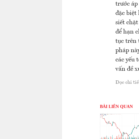
trước áp
đặc biệt
siết chặ
để hạn c
tục trên
pháp này
các yếu 
vấn đề xu
Đọc chi tiế
BÀI LIÊN QUAN