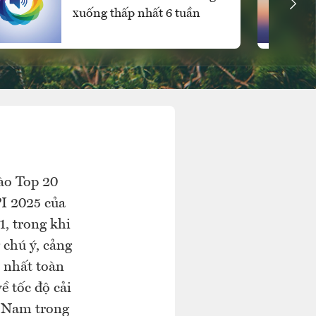
xuống thấp nhất 6 tuần
ào Top 20
PI 2025 của
, trong khi
 chú ý, cảng
 nhất toàn
ề tốc độ cải
t Nam trong