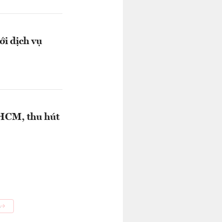
ới dịch vụ
.HCM, thu hút
á