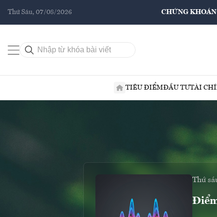
Thứ Sáu, 07/08/2026
CHỨNG KHOÁN
TIÊU ĐIỂM
ĐẦU TƯ
TÀI CH
Thứ sá
Điểm