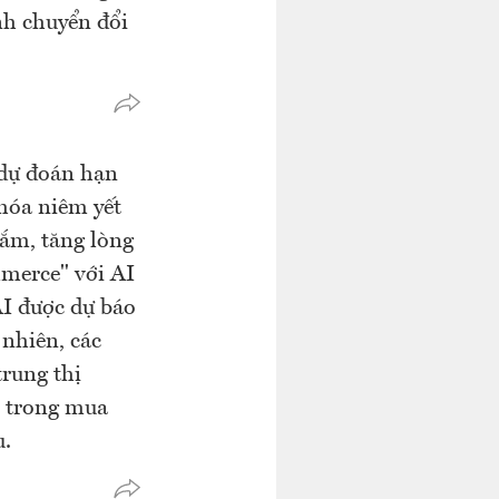
nh chuyển đổi
 dự đoán hạn
 hóa niêm yết
sắm, tăng lòng
merce" với AI
AI được dự báo
nhiên, các
trung thị
I trong mua
u.