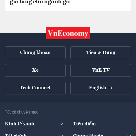
gia tăng cho ngành gỗ
Chứng khoán
Tiêu & Dùng
Xe
VnE TV
Tech Connect
English ++
Tất cả chuyên mục
Kinh tế xanh
Tiêu điểm
Chuyển động xanh