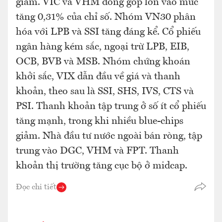
giảm. VIC và VHM đóng góp lớn vào mức
tăng 0,31% của chỉ số. Nhóm VN30 phân
hóa với LPB và SSI tăng đáng kể. Cổ phiếu
ngân hàng kém sắc, ngoại trừ LPB, EIB,
OCB, BVB và MSB. Nhóm chứng khoán
khởi sắc, VIX dẫn đầu về giá và thanh
khoản, theo sau là SSI, SHS, IVS, CTS và
PSI. Thanh khoản tập trung ở số ít cổ phiếu
tăng mạnh, trong khi nhiều blue-chips
giảm. Nhà đầu tư nước ngoài bán ròng, tập
trung vào DGC, VHM và FPT. Thanh
khoản thị trường tăng cục bộ ở midcap.
Đọc chi tiết