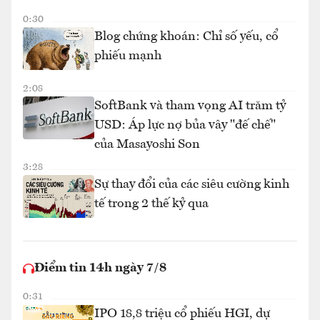
0:30
Blog chứng khoán: Chỉ số yếu, cổ
phiếu mạnh
2:08
SoftBank và tham vọng AI trăm tỷ
USD: Áp lực nợ bủa vây "đế chế"
của Masayoshi Son
3:28
Sự thay đổi của các siêu cường kinh
tế trong 2 thế kỷ qua
Điểm tin 14h ngày 7/8
0:31
IPO 18,8 triệu cổ phiếu HGI, dự