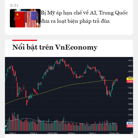
3:21
Bị Mỹ áp hạn chế về AI, Trung Quốc
đưa ra loạt biện pháp trả đũa
Nổi bật trên VnEconomy