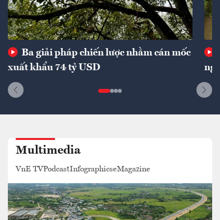
Ba giải pháp chiến lược nhằm cán mốc
xuất khẩu 74 tỷ USD
ngu
Multimedia
VnE TV
Podcast
Infographics
eMagazine