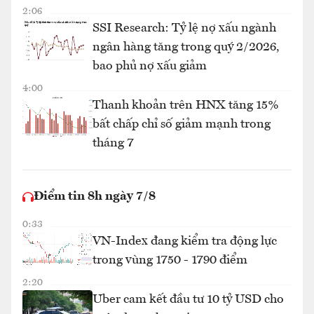
2:06
SSI Research: Tỷ lệ nợ xấu ngành
ngân hàng tăng trong quý 2/2026,
bao phủ nợ xấu giảm
4:00
Thanh khoản trên HNX tăng 15%
bất chấp chỉ số giảm mạnh trong
tháng 7
Điểm tin 8h ngày 7/8
0:33
VN-Index đang kiểm tra động lực
trong vùng 1750 - 1790 điểm
2:20
Uber cam kết đầu tư 10 tỷ USD cho