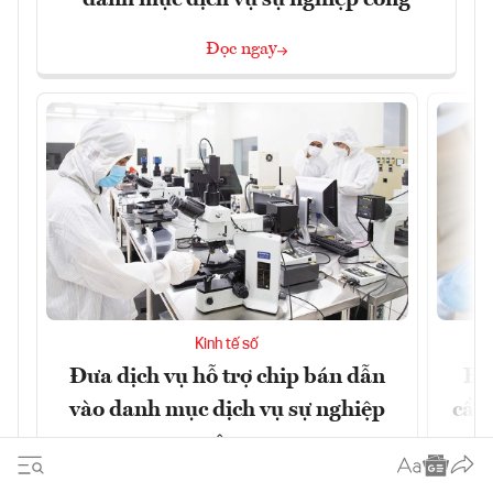
danh mục dịch vụ sự nghiệp công
Đọc ngay
Kinh tế số
Đưa dịch vụ hỗ trợ chip bán dẫn
EU
vào danh mục dịch vụ sự nghiệp
cầu
công
Đọc ngay