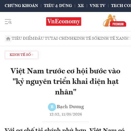
CHỨNG KHOÁN
TIÊU & DÙNG
XE
VNE TV
TECH CO
TIÊU ĐIỂM
ĐẦU TƯ
TÀI CHÍNH
KINH TẾ SỐ
KINH TẾ XANH
KINH TẾ SỐ
Việt Nam trước cơ hội bước vào
"kỷ nguyên triển khai điện hạt
nhân"
Bạch Dương
B
12:52, 11/05/2026
Với cơ chế tài chính phù hợp, Việt Nam có