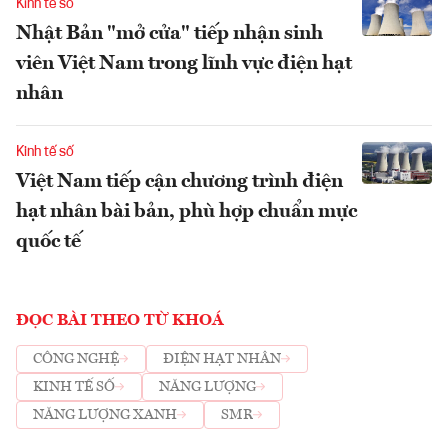
Kinh tế số
Nhật Bản "mở cửa" tiếp nhận sinh
viên Việt Nam trong lĩnh vực điện hạt
nhân
Kinh tế số
Việt Nam tiếp cận chương trình điện
hạt nhân bài bản, phù hợp chuẩn mực
quốc tế
ĐỌC BÀI THEO TỪ KHOÁ
CÔNG NGHỆ
ĐIỆN HẠT NHÂN
KINH TẾ SỐ
NĂNG LƯỢNG
NĂNG LƯỢNG XANH
SMR