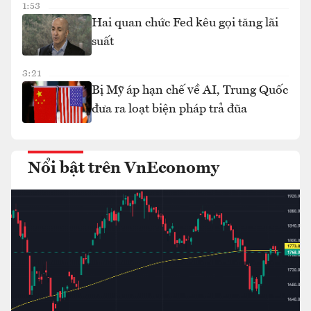
1:53
Hai quan chức Fed kêu gọi tăng lãi
suất
3:21
Bị Mỹ áp hạn chế về AI, Trung Quốc
đưa ra loạt biện pháp trả đũa
Nổi bật trên VnEconomy