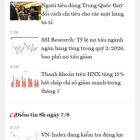
Người tiêu dùng Trung Quốc thay
đổi cách chi tiêu cho các mặt hàng
xa xỉ
2:06
SSI Research: Tỷ lệ nợ xấu ngành
ngân hàng tăng trong quý 2/2026,
bao phủ nợ xấu giảm
4:00
Thanh khoản trên HNX tăng 15%
bất chấp chỉ số giảm mạnh trong
tháng 7
Điểm tin 8h ngày 7/8
0:33
VN-Index đang kiểm tra động lực