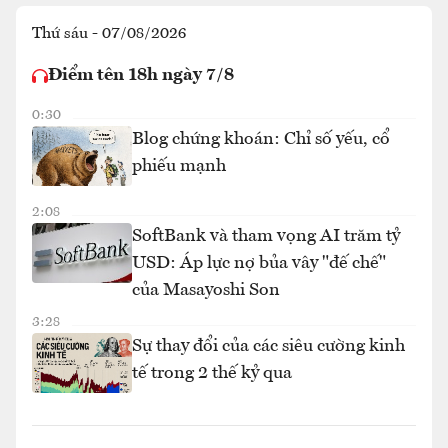
Thứ sáu - 07/08/2026
Điểm tên 18h ngày 7/8
0:30
Blog chứng khoán: Chỉ số yếu, cổ
phiếu mạnh
2:08
SoftBank và tham vọng AI trăm tỷ
USD: Áp lực nợ bủa vây "đế chế"
của Masayoshi Son
3:28
Sự thay đổi của các siêu cường kinh
tế trong 2 thế kỷ qua