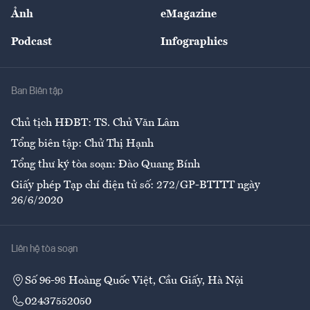
Sự kiện
Nhân lực
Ảnh
eMagazine
Đẹp +
An sinh
Podcast
Infographics
Giải trí
Y tế
Nhà
Ban Biên tập
Ẩm thực
Chủ tịch HĐBT: TS. Chử Văn Lâm
Tổng biên tập: Chử Thị Hạnh
Tổng thư ký tòa soạn: Đào Quang Bính
Giấy phép Tạp chí điện tử số: 272/GP-BTTTT ngày
26/6/2020
Liên hệ tòa soạn
Số 96-98 Hoàng Quốc Việt, Cầu Giấy, Hà Nội
02437552050