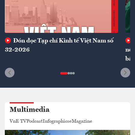
Đón đọc Tạp chí Kinh tế Việt Nam số
32-2026
nôn
bất
Multimedia
VnE TV
Podcast
Infographics
eMagazine