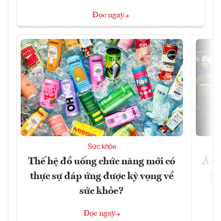
Đọc ngay
Sức khỏe
Thế hệ đồ uống chức năng mới có
Ẩm 
thực sự đáp ứng được kỳ vọng về
tê
sức khỏe?
Đọc ngay