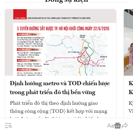
Định hướng metro và TOD chiến lược
K
trong phát triển đô thị bền vững
K
Phát triển đô thị theo định hướng giao
K
thông công cộng (TOD) kết hợp với mạng
V
lưới đường sắt đô thị (metro) là chiến lược
cốt lõi để giải quyết ùn tắc và tái cấu trúc