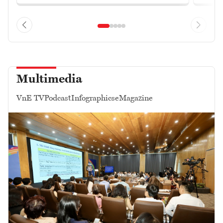
Multimedia
VnE TV
Podcast
Infographics
eMagazine