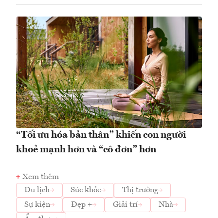
“Tối ưu hóa bản thân” khiến con người
khoẻ mạnh hơn và “cô đơn” hơn
Xem thêm
Du lịch
Sức khỏe
Thị trường
Sự kiện
Đẹp +
Giải trí
Nhà