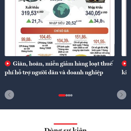
Giãn, hoãn, miễn giảm hàng loạt thuế
phí hỗ trợ người dân và doanh nghiệp
kin
Dòng sự kiện